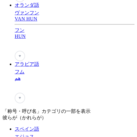
オランダ語
ヴァンフン
VAN HUN
フン
HUN
♥
アラビア語
フム
هم
♥
「称号・呼び名」カテゴリの一部を表示
彼らが（かれらが）
スペイン語
エジョス