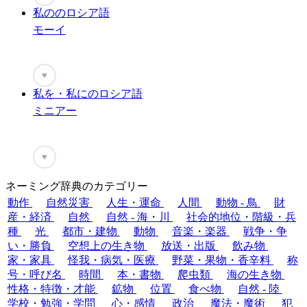
私ののロシア語
モーイ
♥
私を・私にのロシア語
ミニアー
♥
ネーミング辞典のカテゴリー
動作
自然災害
人生・運命
人間
動物 - 鳥
財
産・経済
自然
自然 - 海・川
社会的地位・階級・兵
種
光
都市・建物
動物
音楽・楽器
戦争・争
い・勝負
空想上の生き物
放送・出版
飲み物
家・家具
怪我・病気・医療
野菜・果物・香辛料
称
号・呼び名
時間
本・書物
爬虫類
海の生き物
性格・特徴・才能
鉱物
位置
食べ物
自然 - 陸
学校・勉強・学問
心・感情
政治
魔法・魔術
犯