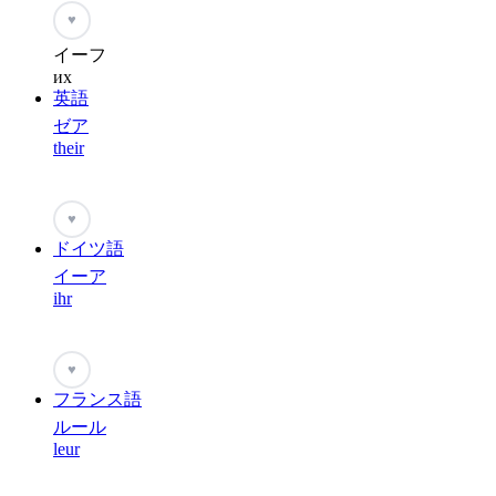
♥
イーフ
их
英語
ゼア
their
♥
ドイツ語
イーア
ihr
♥
フランス語
ルール
leur