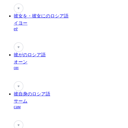
♥
彼女を・彼女にのロシア語
イヨー
её
♥
彼がのロシア語
オーン
он
♥
彼自身のロシア語
サーム
сам
♥