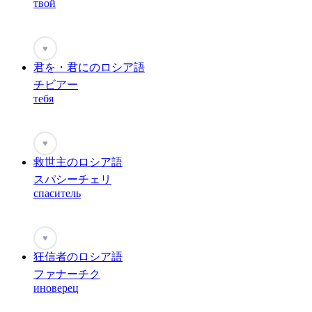
твой
♥
君を・君にのロシア語
チビアー
тебя
♥
救世主のロシア語
スパシーチェリ
спаситель
♥
狂信者のロシア語
ファナーチク
иноверец