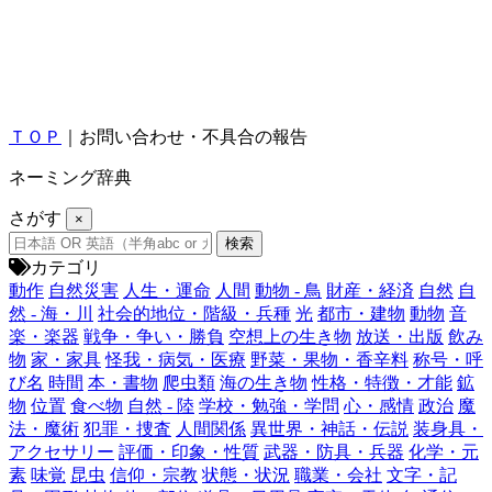
ＴＯＰ
｜お問い合わせ・不具合の報告
ネーミング辞典
さがす
×
カテゴリ
動作
自然災害
人生・運命
人間
動物 - 鳥
財産・経済
自然
自
然 - 海・川
社会的地位・階級・兵種
光
都市・建物
動物
音
楽・楽器
戦争・争い・勝負
空想上の生き物
放送・出版
飲み
物
家・家具
怪我・病気・医療
野菜・果物・香辛料
称号・呼
び名
時間
本・書物
爬虫類
海の生き物
性格・特徴・才能
鉱
物
位置
食べ物
自然 - 陸
学校・勉強・学問
心・感情
政治
魔
法・魔術
犯罪・捜査
人間関係
異世界・神話・伝説
装身具・
アクセサリー
評価・印象・性質
武器・防具・兵器
化学・元
素
味覚
昆虫
信仰・宗教
状態・状況
職業・会社
文字・記