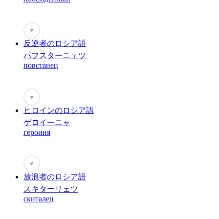
♥
反逆者のロシア語
パフスターニェツ
повстанец
♥
ヒロインのロシア語
ゲロイーニャ
героиня
♥
放浪者のロシア語
スキターリェツ
скиталец