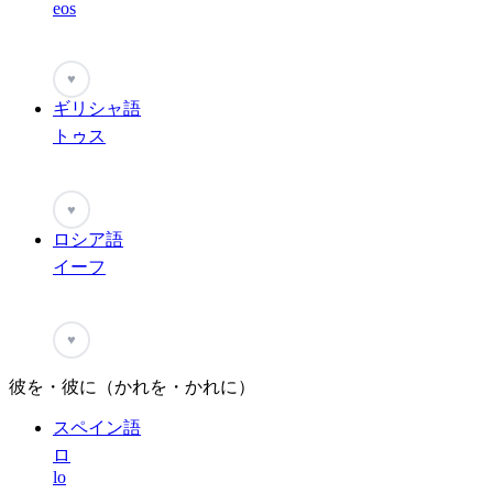
eos
♥
ギリシャ語
トゥス
♥
ロシア語
イーフ
♥
彼を・彼に（かれを・かれに）
スペイン語
ロ
lo