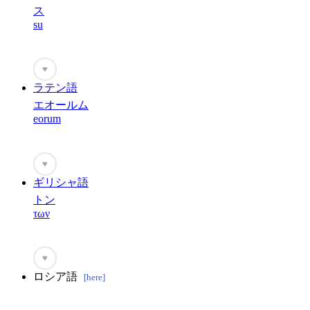
ス
su
♥
ラテン語
エオールム
eorum
♥
ギリシャ語
トン
των
♥
ロシア語
[here]