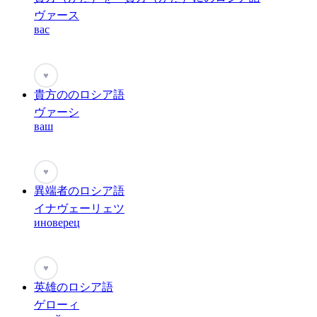
ヴァース
вас
♥
貴方ののロシア語
ヴァーシ
ваш
♥
異端者のロシア語
イナヴェーリェツ
иноверец
♥
英雄のロシア語
ゲローィ