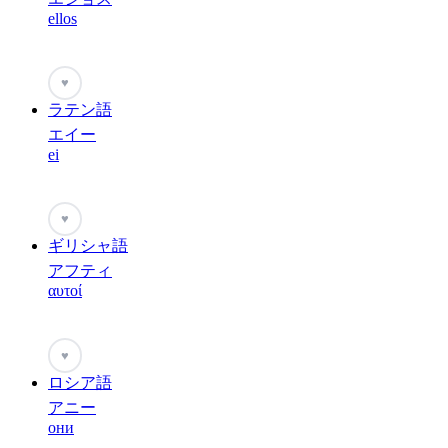
ellos
♥
ラテン語
エイー
ei
♥
ギリシャ語
アフティ
αυτοί
♥
ロシア語
アニー
они