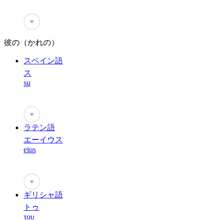
♥
彼の（かれの）
スペイン語
ス
su
♥
ラテン語
エーイウス
eius
♥
ギリシャ語
トゥ
του