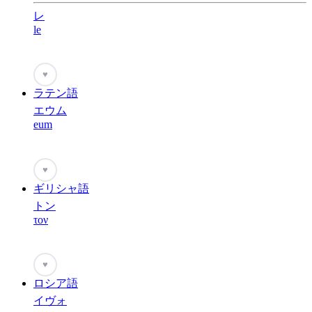
レ
le
♥
ラテン語
エウム
eum
♥
ギリシャ語
トン
τον
♥
ロシア語
イヴォ