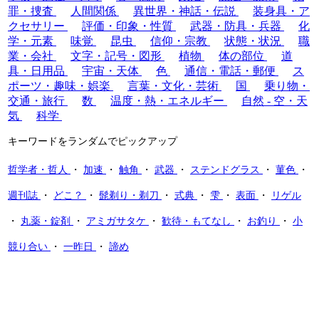
罪・捜査
人間関係
異世界・神話・伝説
装身具・ア
クセサリー
評価・印象・性質
武器・防具・兵器
化
学・元素
味覚
昆虫
信仰・宗教
状態・状況
職
業・会社
文字・記号・図形
植物
体の部位
道
具・日用品
宇宙・天体
色
通信・電話・郵便
ス
ポーツ・趣味・娯楽
言葉・文化・芸術
国
乗り物・
交通・旅行
数
温度・熱・エネルギー
自然 - 空・天
気
科学
キーワードをランダムでピックアップ
哲学者・哲人
・
加速
・
触角
・
武器
・
ステンドグラス
・
菫色
・
週刊誌
・
どこ？
・
髭剃り・剃刀
・
式典
・
雫
・
表面
・
リゲル
・
丸薬・錠剤
・
アミガサタケ
・
歓待・もてなし
・
お釣り
・
小
競り合い
・
一昨日
・
諦め