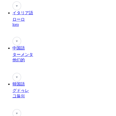
♥
イタリア語
ローロ
loro
♥
中国語
ターメンタ
他们的
♥
韓国語
グドゥレ
그들의
♥