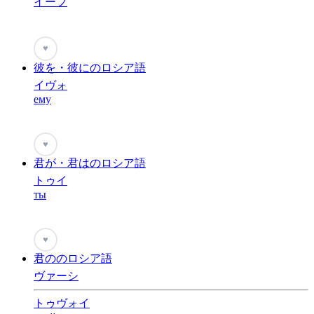
イーフ
♥
彼を・彼にのロシア語
イヴォ
ему
♥
君が・君はのロシア語
トゥイ
ты
♥
君ののロシア語
ヴァーシ
トゥヴォイ