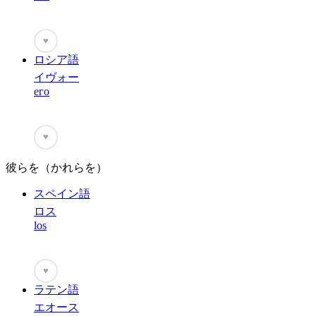
♥
ロシア語
イヴォー
его
♥
彼らを（かれらを）
スペイン語
ロス
los
♥
ラテン語
エオース