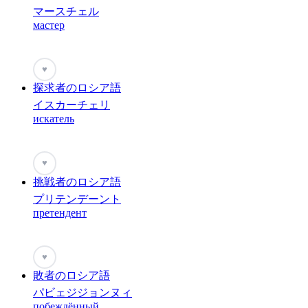
マースチェル
мастер
♥
探求者のロシア語
イスカーチェリ
искатель
♥
挑戦者のロシア語
プリテンデーント
претендент
♥
敗者のロシア語
パビェジジョンヌィ
побеждённый