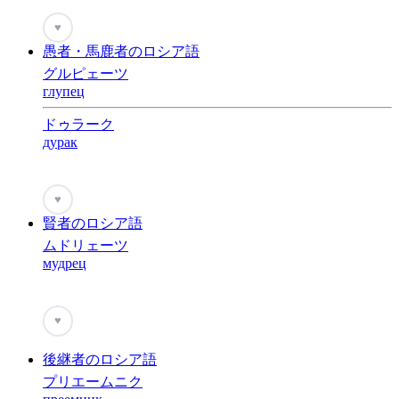
♥
愚者・馬鹿者のロシア語
グルピェーツ
глупец
ドゥラーク
дурак
♥
賢者のロシア語
ムドリェーツ
мудрец
♥
後継者のロシア語
プリエームニク