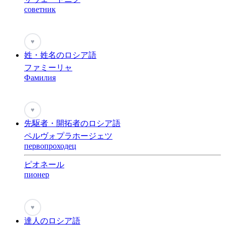
советник
♥
姓・姓名のロシア語
ファミーリャ
Фамилия
♥
先駆者・開拓者のロシア語
ペルヴォプラホージェツ
первопроходец
ピオネール
пионер
♥
達人のロシア語