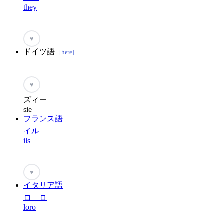
they
♥
ドイツ語
[here]
♥
ズィー
sie
フランス語
イル
ils
♥
イタリア語
ローロ
loro