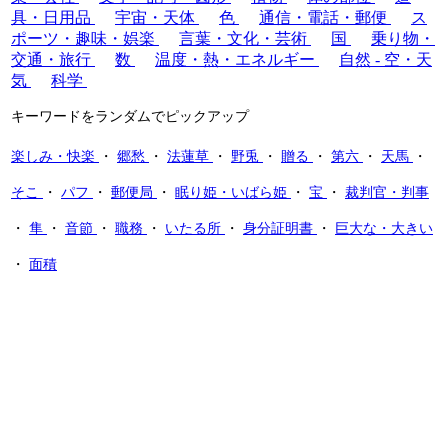
具・日用品
宇宙・天体
色
通信・電話・郵便
ス
ポーツ・趣味・娯楽
言葉・文化・芸術
国
乗り物・
交通・旅行
数
温度・熱・エネルギー
自然 - 空・天
気
科学
キーワードをランダムでピックアップ
楽しみ・快楽
・
郷愁
・
法蓮草
・
野兎
・
贈る
・
第六
・
天馬
・
そこ
・
パフ
・
郵便局
・
眠り姫・いばら姫
・
宝
・
裁判官・判事
・
隼
・
音節
・
職務
・
いたる所
・
身分証明書
・
巨大な・大きい
・
面積