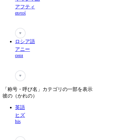
アフティ
αυτοί
♥
ロシア語
アニー
они
♥
「称号・呼び名」カテゴリの一部を表示
彼の（かれの）
英語
ヒズ
his