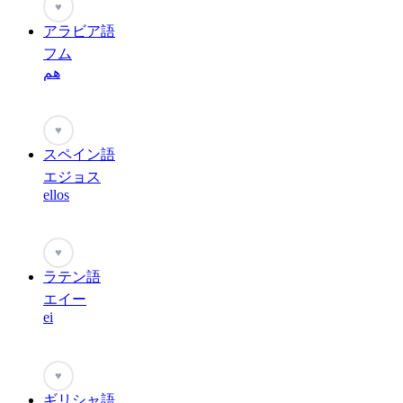
♥
アラビア語
フム
هم
♥
スペイン語
エジョス
ellos
♥
ラテン語
エイー
ei
♥
ギリシャ語