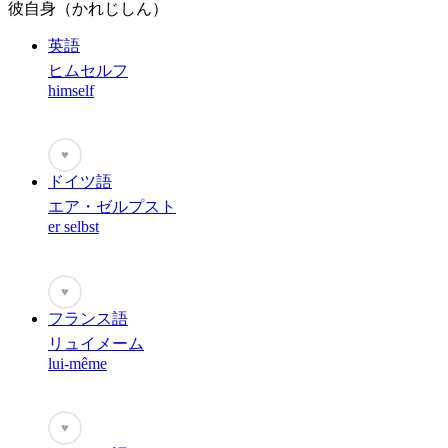
彼自身（かれじしん）
英語
ヒムセルフ
himself
♥
ドイツ語
エア・ゼルプスト
er selbst
♥
フランス語
リュイメーム
lui-même
♥