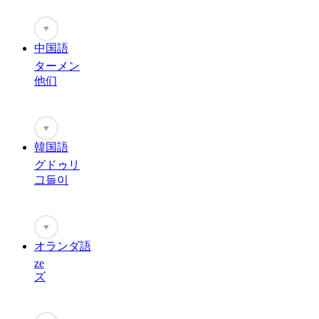
♥
中国語
ターメン
他们
♥
韓国語
グドゥリ
그들이
♥
オランダ語
ze
ズ