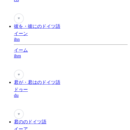
♥
彼を・彼にのドイツ語
イーン
ihn
イーム
ihm
♥
君が・君はのドイツ語
ドゥー
du
♥
君ののドイツ語
イーア