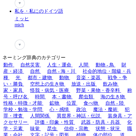
♥
私を・私にのドイツ語
ミッヒ
mich
♥
ネーミング辞典のカテゴリー
動作
自然災害
人生・運命
人間
動物 - 鳥
財
産・経済
自然
自然 - 海・川
社会的地位・階級・兵
種
光
都市・建物
動物
音楽・楽器
戦争・争
い・勝負
空想上の生き物
放送・出版
飲み物
家・家具
怪我・病気・医療
野菜・果物・香辛料
称
号・呼び名
時間
本・書物
爬虫類
海の生き物
性格・特徴・才能
鉱物
位置
食べ物
自然 - 陸
学校・勉強・学問
心・感情
政治
魔法・魔術
犯
罪・捜査
人間関係
異世界・神話・伝説
装身具・ア
クセサリー
評価・印象・性質
武器・防具・兵器
化
学・元素
味覚
昆虫
信仰・宗教
状態・状況
職
業・会社
文字・記号・図形
植物
体の部位
道