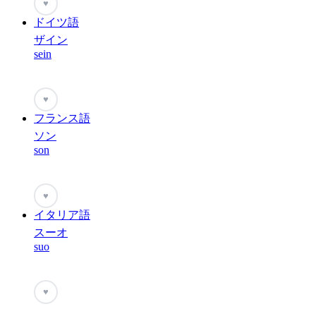
♥
ドイツ語
ザイン
sein
♥
フランス語
ソン
son
♥
イタリア語
スーオ
suo
♥