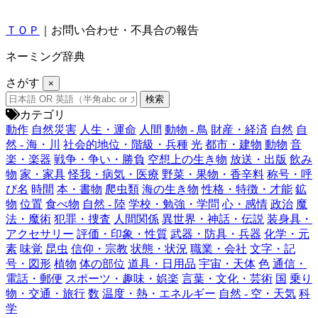
ＴＯＰ
｜お問い合わせ・不具合の報告
ネーミング辞典
さがす
×
カテゴリ
動作
自然災害
人生・運命
人間
動物 - 鳥
財産・経済
自然
自
然 - 海・川
社会的地位・階級・兵種
光
都市・建物
動物
音
楽・楽器
戦争・争い・勝負
空想上の生き物
放送・出版
飲み
物
家・家具
怪我・病気・医療
野菜・果物・香辛料
称号・呼
び名
時間
本・書物
爬虫類
海の生き物
性格・特徴・才能
鉱
物
位置
食べ物
自然 - 陸
学校・勉強・学問
心・感情
政治
魔
法・魔術
犯罪・捜査
人間関係
異世界・神話・伝説
装身具・
アクセサリー
評価・印象・性質
武器・防具・兵器
化学・元
素
味覚
昆虫
信仰・宗教
状態・状況
職業・会社
文字・記
号・図形
植物
体の部位
道具・日用品
宇宙・天体
色
通信・
電話・郵便
スポーツ・趣味・娯楽
言葉・文化・芸術
国
乗り
物・交通・旅行
数
温度・熱・エネルギー
自然 - 空・天気
科
学