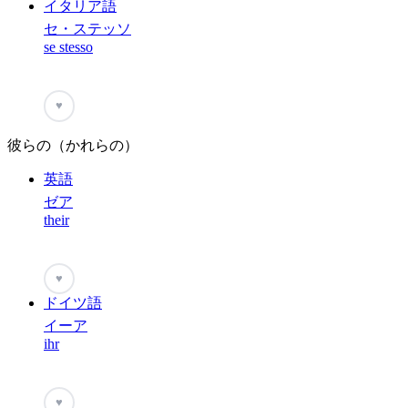
イタリア語
セ・ステッソ
se stesso
♥
彼らの（かれらの）
英語
ゼア
their
♥
ドイツ語
イーア
ihr
♥