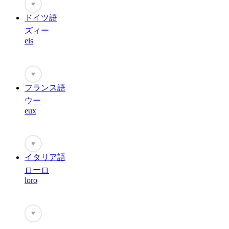
♥
ドイツ語
ズィー
eis
♥
フランス語
ウー
eux
♥
イタリア語
ローロ
loro
♥