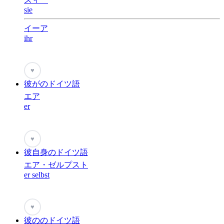
sie
イーア
ihr
♥
彼がのドイツ語
エア
er
♥
彼自身のドイツ語
エア・ゼルプスト
er selbst
♥
彼ののドイツ語