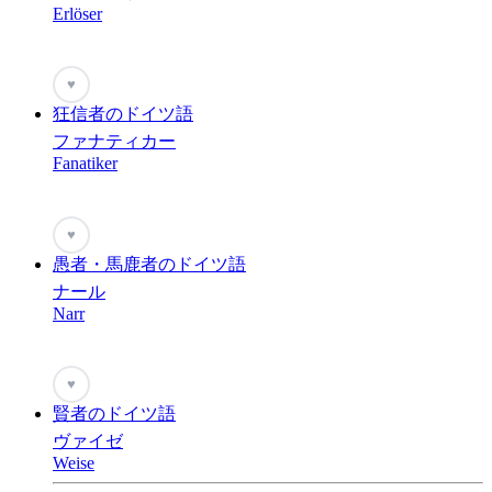
Erlöser
♥
狂信者のドイツ語
ファナティカー
Fanatiker
♥
愚者・馬鹿者のドイツ語
ナール
Narr
♥
賢者のドイツ語
ヴァイゼ
Weise