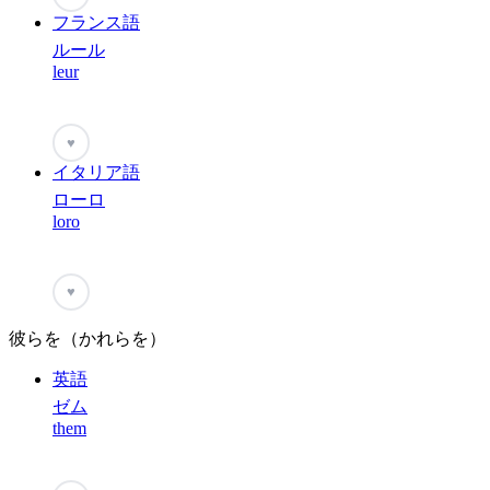
フランス語
ルール
leur
♥
イタリア語
ローロ
loro
♥
彼らを（かれらを）
英語
ゼム
them