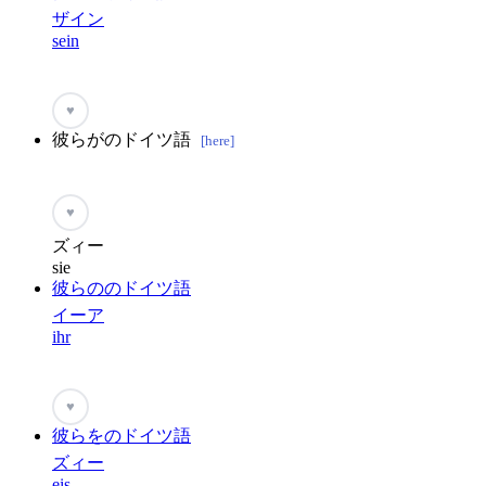
ザイン
sein
♥
彼らがのドイツ語
[here]
♥
ズィー
sie
彼らののドイツ語
イーア
ihr
♥
彼らをのドイツ語
ズィー
eis