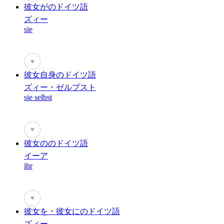
彼女がのドイツ語
ズィー
sie
♥
彼女自身のドイツ語
ズィー・ゼルプスト
sie selbst
♥
彼女ののドイツ語
イーア
ihr
♥
彼女を・彼女にのドイツ語
ズィー