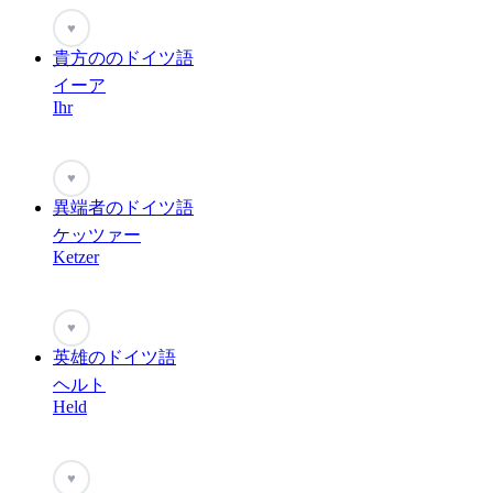
♥
貴方ののドイツ語
イーア
Ihr
♥
異端者のドイツ語
ケッツァー
Ketzer
♥
英雄のドイツ語
ヘルト
Held
♥