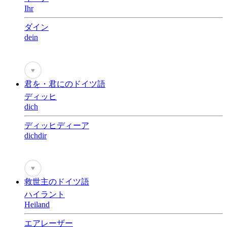
Ihr
ダイン
dein
♥
君を・君にのドイツ語
ディッヒ
dich
ディッヒディーア
dichdir
♥
救世主のドイツ語
ハイラント
Heiland
エアレーザー