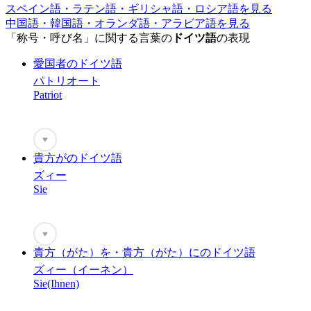
スペイン語・ラテン語・ギリシャ語・ロシア語を見る
中国語・韓国語・オランダ語・アラビア語を見る
「称号・呼び名」に関する言葉の
ドイツ語
の表現
愛国者のドイツ語
パトリオート
Patriot
♥
貴方がのドイツ語
ズィー
Sie
♥
貴方（がた）を・貴方（がた）にのドイツ語
ズィー（イーネン）
Sie(Ihnen)