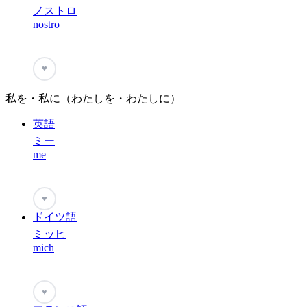
ノストロ
nostro
♥
私を・私に（わたしを・わたしに）
英語
ミー
me
♥
ドイツ語
ミッヒ
mich
♥