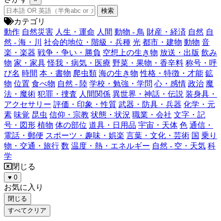
カテゴリ
動作
自然災害
人生・運命
人間
動物 - 鳥
財産・経済
自然
自
然 - 海・川
社会的地位・階級・兵種
光
都市・建物
動物
音
楽・楽器
戦争・争い・勝負
空想上の生き物
放送・出版
飲み
物
家・家具
怪我・病気・医療
野菜・果物・香辛料
称号・呼
び名
時間
本・書物
爬虫類
海の生き物
性格・特徴・才能
鉱
物
位置
食べ物
自然 - 陸
学校・勉強・学問
心・感情
政治
魔
法・魔術
犯罪・捜査
人間関係
異世界・神話・伝説
装身具・
アクセサリー
評価・印象・性質
武器・防具・兵器
化学・元
素
味覚
昆虫
信仰・宗教
状態・状況
職業・会社
文字・記
号・図形
植物
体の部位
道具・日用品
宇宙・天体
色
通信・
電話・郵便
スポーツ・趣味・娯楽
言葉・文化・芸術
国
乗り
物・交通・旅行
数
温度・熱・エネルギー
自然 - 空・天気
科
学
閉じる
♥
0
お気に入り
閉じる
すべてクリア