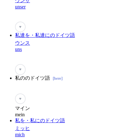
ウンザ
unser
♥
私達を・私達にのドイツ語
ウンス
uns
♥
私ののドイツ語
[here]
♥
マイン
mein
私を・私にのドイツ語
ミッヒ
mich