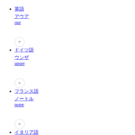
英語
アウア
our
♥
ドイツ語
ウンザ
unser
♥
フランス語
ノートル
notre
♥
イタリア語