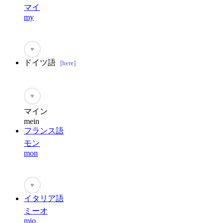
マイ
my
♥
ドイツ語
[here]
♥
マイン
mein
フランス語
モン
mon
♥
イタリア語
ミーオ
mio