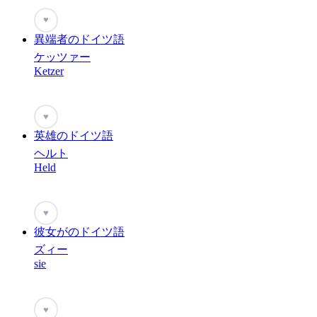
♥
異端者のドイツ語
ケッツァー
Ketzer
♥
英雄のドイツ語
ヘルト
Held
♥
彼女がのドイツ語
ズィー
sie
♥