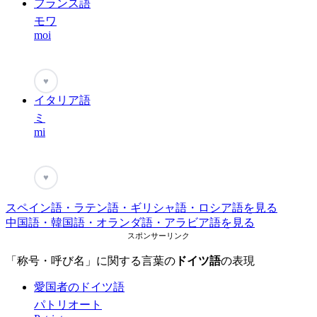
フランス語
モワ
moi
♥
イタリア語
ミ
mi
♥
スペイン語・ラテン語・ギリシャ語・ロシア語を見る
中国語・韓国語・オランダ語・アラビア語を見る
スポンサーリンク
「称号・呼び名」に関する言葉の
ドイツ語
の表現
愛国者のドイツ語
パトリオート