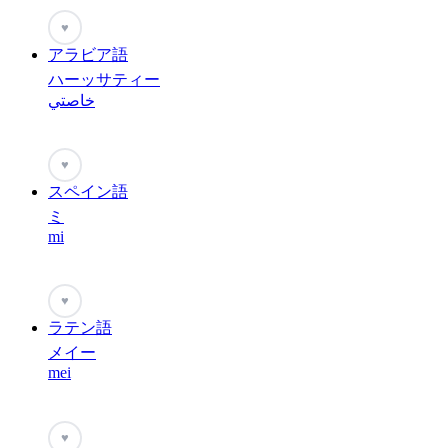
♥
アラビア語
ハーッサティー
خاصتي
♥
スペイン語
ミ
mi
♥
ラテン語
メイー
mei
♥