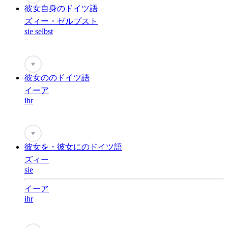
彼女自身のドイツ語
ズィー・ゼルプスト
sie selbst
♥
彼女ののドイツ語
イーア
ihr
♥
彼女を・彼女にのドイツ語
ズィー
sie
イーア
ihr