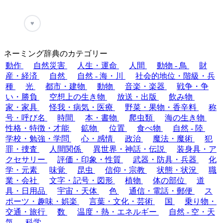
♥
ネーミング辞典のカテゴリー
動作
自然災害
人生・運命
人間
動物 - 鳥
財
産・経済
自然
自然 - 海・川
社会的地位・階級・兵
種
光
都市・建物
動物
音楽・楽器
戦争・争
い・勝負
空想上の生き物
放送・出版
飲み物
家・家具
怪我・病気・医療
野菜・果物・香辛料
称
号・呼び名
時間
本・書物
爬虫類
海の生き物
性格・特徴・才能
鉱物
位置
食べ物
自然 - 陸
学校・勉強・学問
心・感情
政治
魔法・魔術
犯
罪・捜査
人間関係
異世界・神話・伝説
装身具・ア
クセサリー
評価・印象・性質
武器・防具・兵器
化
学・元素
味覚
昆虫
信仰・宗教
状態・状況
職
業・会社
文字・記号・図形
植物
体の部位
道
具・日用品
宇宙・天体
色
通信・電話・郵便
ス
ポーツ・趣味・娯楽
言葉・文化・芸術
国
乗り物・
交通・旅行
数
温度・熱・エネルギー
自然 - 空・天
気
科学