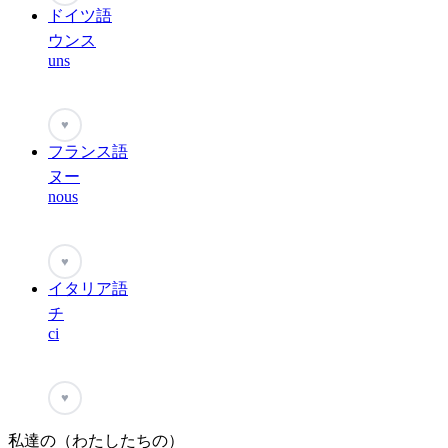
ドイツ語
ウンス
uns
♥
フランス語
ヌー
nous
♥
イタリア語
チ
ci
♥
私達の（わたしたちの）