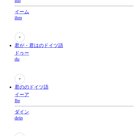
ihn
イーム
ihm
♥
君が・君はのドイツ語
ドゥー
du
♥
君ののドイツ語
イーア
Ihr
ダイン
dein