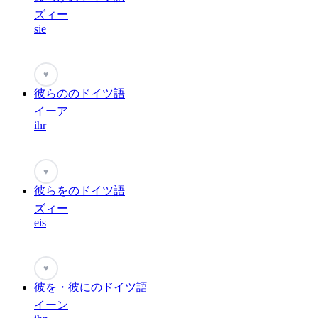
ズィー
sie
♥
彼らののドイツ語
イーア
ihr
♥
彼らをのドイツ語
ズィー
eis
♥
彼を・彼にのドイツ語
イーン