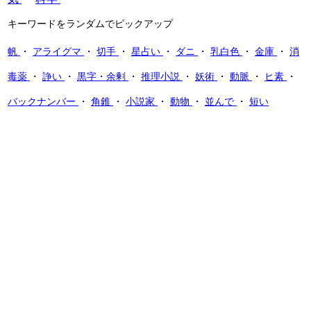
キーワードをランダムでピックアップ
帆
・
アライグマ
・
切手
・
星占い
・
ダニ
・
乳白色
・
金庫
・
消
毒薬
・
諍い
・
黒字・余剰
・
推理小説
・
妖術
・
動脈
・
ヒ素
・
バックナンバー
・
角錐
・
小説家
・
動物
・
並んで
・
短い