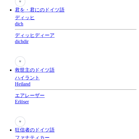
♥
君を・君にのドイツ語
ディッヒ
dich
ディッヒディーア
dichdir
♥
救世主のドイツ語
ハイラント
Heiland
エアレーザー
Erlöser
♥
狂信者のドイツ語
ファナティカー