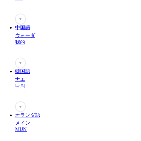
♥
中国語
ウォーダ
我的
♥
韓国語
ナエ
나의
♥
オランダ語
メイン
MIJN