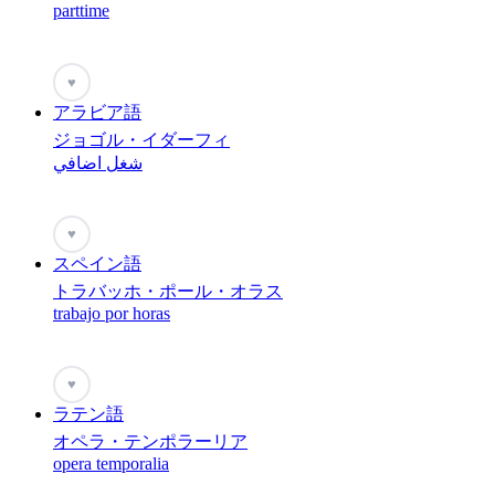
parttime
♥
アラビア語
ジョゴル・イダーフィ
شغل اضافي
♥
スペイン語
トラバッホ・ポール・オラス
trabajo por horas
♥
ラテン語
オペラ・テンポラーリア
opera temporalia