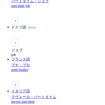
パートタイム・ジョブ
part-time job
♥
ドイツ語
[here]
♥
ジョブ
job
フランス語
プチ・ブロ
petit boulot
♥
イタリア語
ラヴォーロ・パートタイム
lavoro part-time