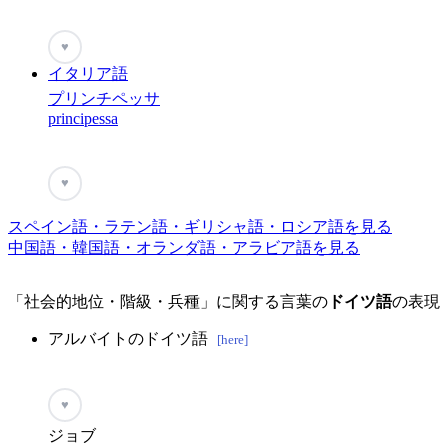
♥
イタリア語
プリンチペッサ
principessa
♥
スペイン語・ラテン語・ギリシャ語・ロシア語を見る
中国語・韓国語・オランダ語・アラビア語を見る
「社会的地位・階級・兵種」に関する言葉の
ドイツ語
の表現
アルバイトのドイツ語
[here]
♥
ジョブ