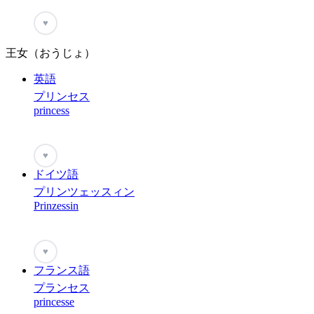
♥
王女（おうじょ）
英語
プリンセス
princess
♥
ドイツ語
プリンツェッスィン
Prinzessin
♥
フランス語
プランセス
princesse