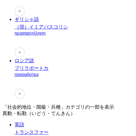
♥
ギリシャ語
（現）イミアパスコリシ
ημιαπασχόληση
♥
ロシア語
プリラボートカ
приработка
♥
「社会的地位・階級・兵種」カテゴリの一部を表示
異動・転勤（いどう・てんきん）
英語
トランスファー