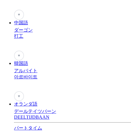
♥
中国語
ダーゴン
打工
♥
韓国語
アルバイト
아르바이트
♥
オランダ語
デールテイツバーン
DEELTIJDBAAN
パートタイム