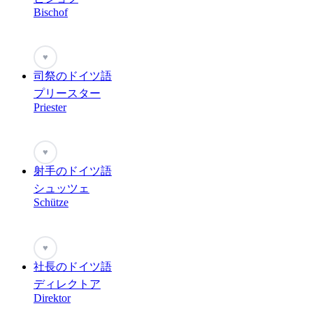
Bischof
♥
司祭のドイツ語
プリースター
Priester
♥
射手のドイツ語
シュッツェ
Schütze
♥
社長のドイツ語
ディレクトア
Direktor