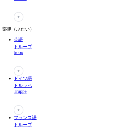
♥
部隊（ぶたい）
英語
トループ
troop
♥
ドイツ語
トルッペ
Truppe
♥
フランス語
トループ