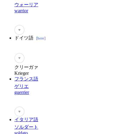
ウォーリア
warrior
♥
ドイツ語
[here]
♥
クリーガァ
Krieger
フランス語
ゲリエ
guerrier
♥
イタリア語
ソルダート
soldato