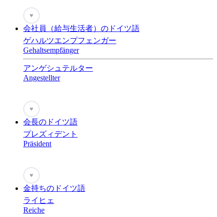
♥
会社員（給与生活者）のドイツ語
ゲハルツエンプフェンガー
Gehaltsempfänger
アンゲシュテルター
Angestellter
♥
会長のドイツ語
プレズィデント
Präsident
♥
金持ちのドイツ語
ライヒェ
Reiche