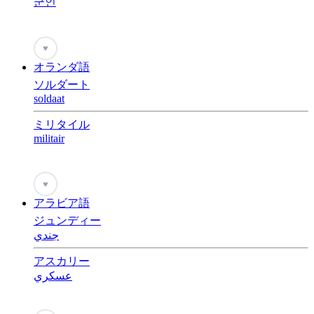
군인
♥
オランダ語
ソルダート
soldaat
ミリタイル
militair
♥
アラビア語
ジュンディー
جندي
アスカリー
عسكري