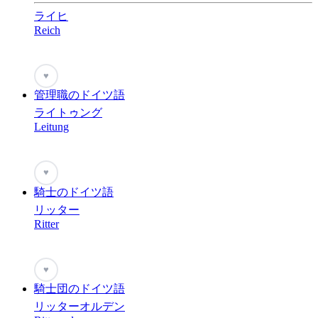
ライヒ
Reich
♥
管理職のドイツ語
ライトゥング
Leitung
♥
騎士のドイツ語
リッター
Ritter
♥
騎士団のドイツ語
リッターオルデン