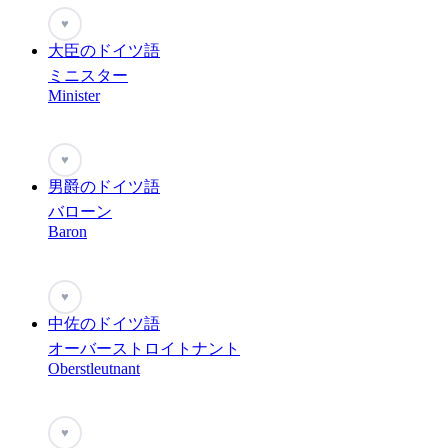
♥
大臣のドイツ語
ミニスター
Minister
♥
男爵のドイツ語
バローン
Baron
♥
中佐のドイツ語
オーバーストロイトナント
Oberstleutnant
♥