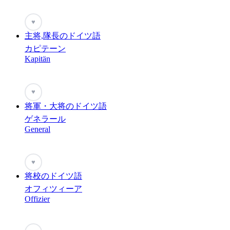
♥
主将,隊長のドイツ語
カピテーン
Kapitän
♥
将軍・大将のドイツ語
ゲネラール
General
♥
将校のドイツ語
オフィツィーア
Offizier