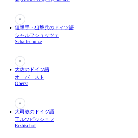
♥
狙撃手・狙撃兵のドイツ語
シャルフシュッツェ
Scharfschütze
♥
大佐のドイツ語
オーバースト
Oberst
♥
大司教のドイツ語
工ルツビッショフ
Erzbischof