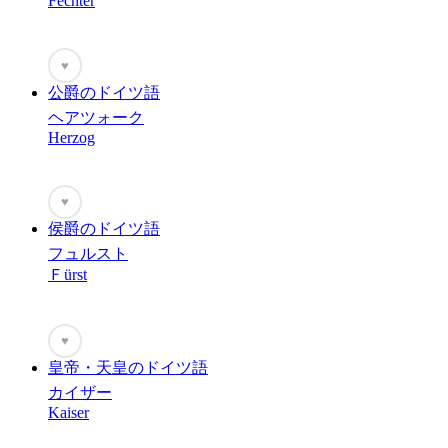
Fechter
♥
公爵のドイツ語
ヘアツォーク
Herzog
♥
侯爵のドイツ語
フュルスト
Ｆürst
♥
皇帝・天皇のドイツ語
カイザー
Kaiser