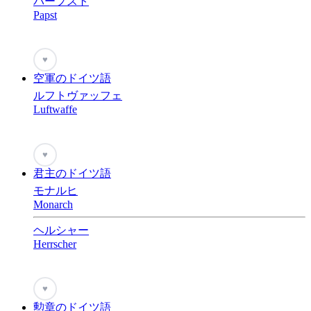
パープスト
Papst
♥
空軍のドイツ語
ルフトヴァッフェ
Luftwaffe
♥
君主のドイツ語
モナルヒ
Monarch
ヘルシャー
Herrscher
♥
勲章のドイツ語