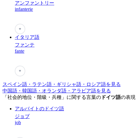
アンファントリー
infanterie
♥
イタリア語
ファンテ
fante
♥
スペイン語・ラテン語・ギリシャ語・ロシア語を見る
中国語・韓国語・オランダ語・アラビア語を見る
「社会的地位・階級・兵種」に関する言葉の
ドイツ語
の表現
アルバイトのドイツ語
ジョブ
job