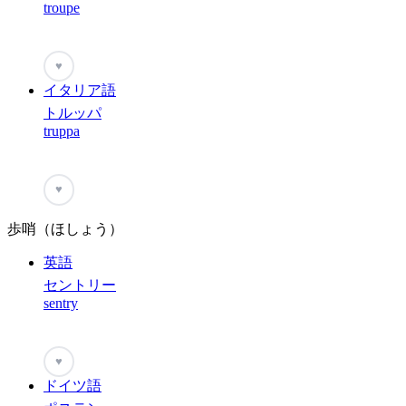
troupe
♥
イタリア語
トルッパ
truppa
♥
歩哨（ほしょう）
英語
セントリー
sentry
♥
ドイツ語