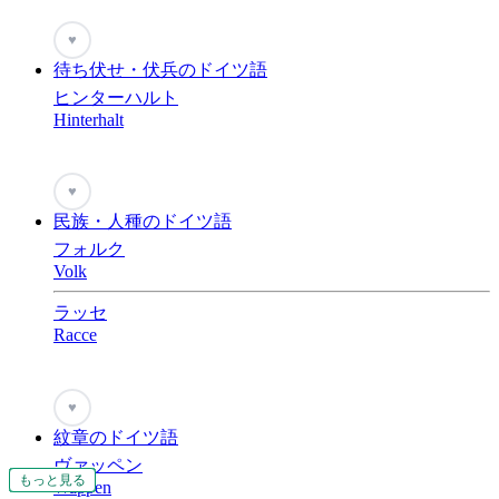
♥
待ち伏せ・伏兵のドイツ語
ヒンターハルト
Hinterhalt
♥
民族・人種のドイツ語
フォルク
Volk
ラッセ
Racce
♥
紋章のドイツ語
ヴァッペン
もっと見る
もっと見る
もっと見る
もっと見る
もっと見る
もっと見る
もっと見る
もっと見る
もっと見る
もっと見る
もっと見る
もっと見る
もっと見る
もっと見る
Wappen