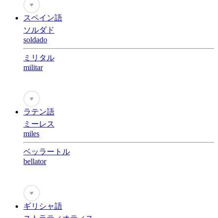
♥
スペイン語
ソルダド
soldado
ミリタル
militar
♥
ラテン語
ミーレス
miles
ベッラートル
bellator
♥
ギリシャ語