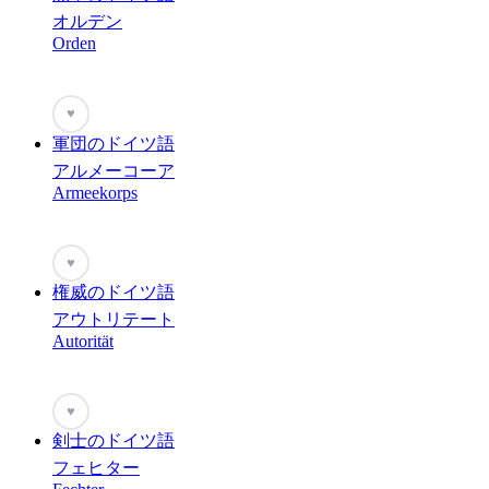
オルデン
Orden
♥
軍団のドイツ語
アルメーコーア
Armeekorps
♥
権威のドイツ語
アウトリテート
Autorität
♥
剣士のドイツ語
フェヒター