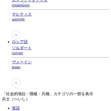
ストラティオティス
στρατιώτης
マヒティス
μαχητής
♥
ロシア語
ソルダート
солдат
ヴォーイン
воин
♥
「社会的地位・階級・兵種」カテゴリの一部を表示
兵士（へいし）
英語