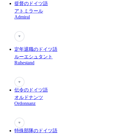
提督のドイツ語
アトミラール
Admiral
♥
定年退職のドイツ語
ルーエシュタント
Ruhestand
♥
伝令のドイツ語
オルドナンツ
Ordonnanz
♥
特殊部隊のドイツ語