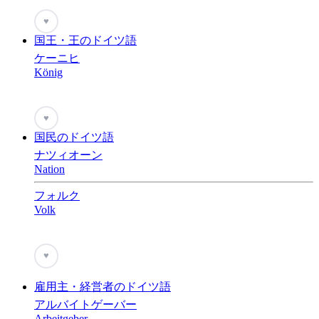
♥
国王・王のドイツ語
ケーニヒ
König
♥
国民のドイツ語
ナツィオーン
Nation
フォルク
Volk
♥
雇用主・経営者のドイツ語
アルバイトゲーバー
Arbeitgeber