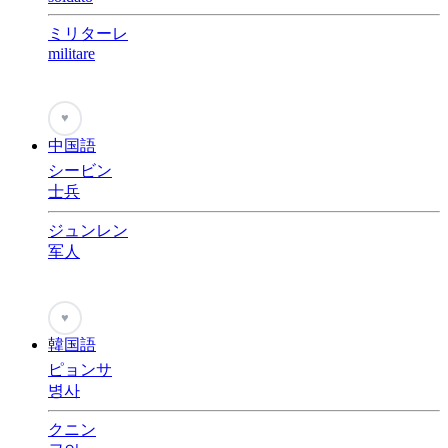
ミリターレ
militare
♥
中国語
シービン
士兵
ジュンレン
军人
♥
韓国語
ピョンサ
병사
クニン