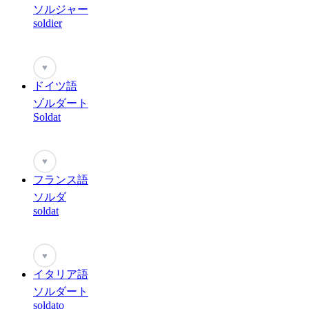
ソルジャー
soldier
♥
ドイツ語
ゾルダート
Soldat
♥
フランス語
ソルダ
soldat
♥
イタリア語
ソルダート
soldato