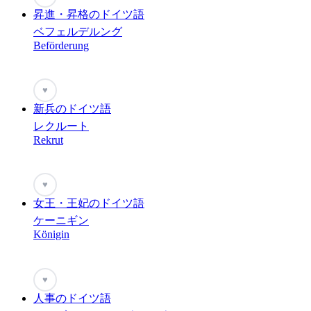
昇進・昇格のドイツ語
ベフェルデルング
Beförderung
♥
新兵のドイツ語
レクルート
Rekrut
♥
女王・王妃のドイツ語
ケーニギン
Königin
♥
人事のドイツ語