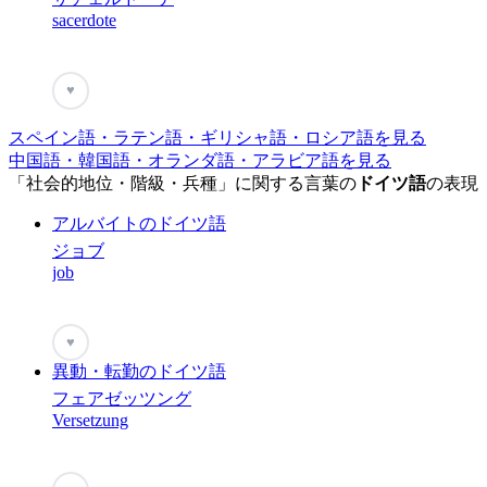
sacerdote
♥
スペイン語・ラテン語・ギリシャ語・ロシア語を見る
中国語・韓国語・オランダ語・アラビア語を見る
「社会的地位・階級・兵種」に関する言葉の
ドイツ語
の表現
アルバイトのドイツ語
ジョブ
job
♥
異動・転勤のドイツ語
フェアゼッツング
Versetzung