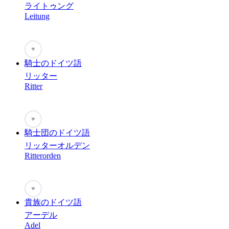
ライトゥング
Leitung
♥
騎士のドイツ語
リッター
Ritter
♥
騎士団のドイツ語
リッターオルデン
Ritterorden
♥
貴族のドイツ語
アーデル
Adel