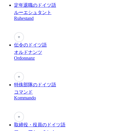
定年退職のドイツ語
ルーエシュタント
Ruhestand
♥
伝令のドイツ語
オルドナンツ
Ordonnanz
♥
特殊部隊のドイツ語
コマンド
Kommando
♥
取締役・役員のドイツ語