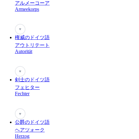
アルメーコーア
Armeekorps
♥
権威のドイツ語
アウトリテート
Autorität
♥
剣士のドイツ語
フェヒター
Fechter
♥
公爵のドイツ語
ヘアツォーク
Herzog