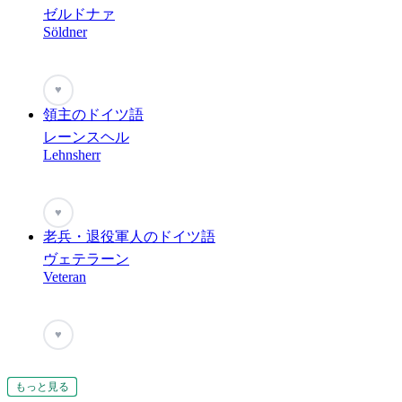
ゼルドナァ
Söldner
♥
領主のドイツ語
レーンスヘル
Lehnsherr
♥
老兵・退役軍人のドイツ語
ヴェテラーン
Veteran
♥
もっと見る
もっと見る
もっと見る
もっと見る
もっと見る
もっと見る