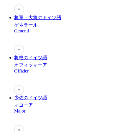
♥
将軍・大将のドイツ語
ゲネラール
General
♥
将校のドイツ語
オフィツィーア
Offizier
♥
少佐のドイツ語
マヨーア
Major
♥