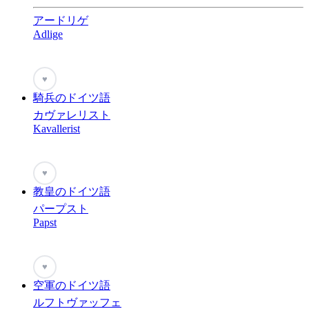
アードリゲ
Adlige
♥
騎兵のドイツ語
カヴァレリスト
Kavallerist
♥
教皇のドイツ語
パープスト
Papst
♥
空軍のドイツ語
ルフトヴァッフェ