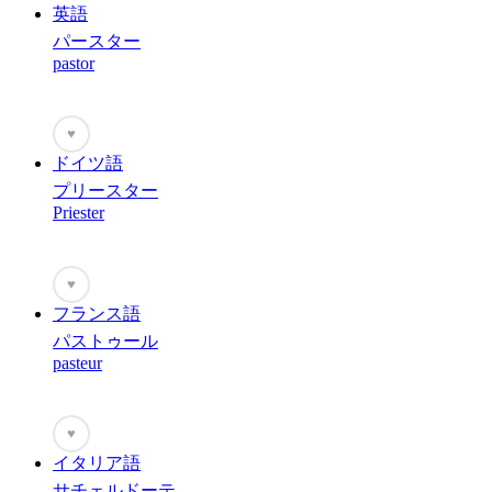
英語
パースター
pastor
♥
ドイツ語
プリースター
Priester
♥
フランス語
パストゥール
pasteur
♥
イタリア語
サチェルドーテ