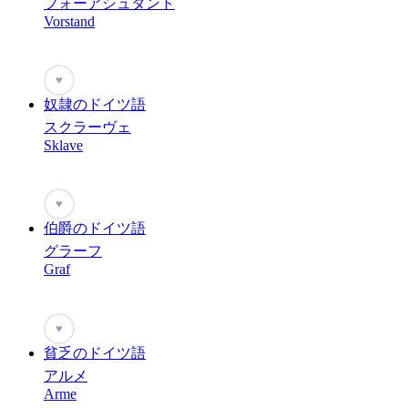
フォーアシュタント
Vorstand
♥
奴隷のドイツ語
スクラーヴェ
Sklave
♥
伯爵のドイツ語
グラーフ
Graf
♥
貧乏のドイツ語
アルメ
Arme