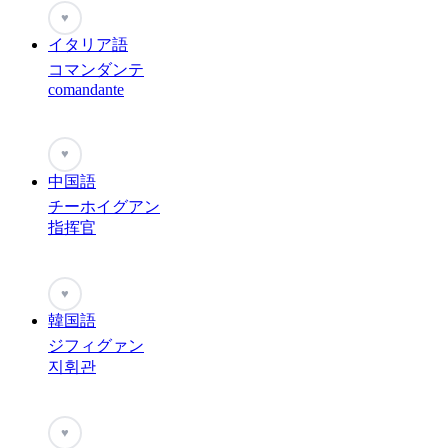
♥
イタリア語
コマンダンテ
comandante
♥
中国語
チーホイグアン
指挥官
♥
韓国語
ジフィグァン
지휘관
♥