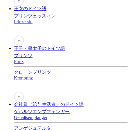
♥
王女のドイツ語
プリンツェッスィン
Prinzessin
♥
王子・皇太子のドイツ語
プリンツ
Prinz
クローンプリンツ
Kronprinz
♥
会社員（給与生活者）のドイツ語
ゲハルツエンプフェンガー
Gehaltsempfänger
アンゲシュテルター