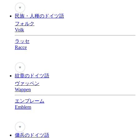
♥
民族・人種のドイツ語
フォルク
Volk
ラッセ
Racce
♥
紋章のドイツ語
ヴァッペン
Wappen
エンブレーム
Emblem
♥
傭兵のドイツ語