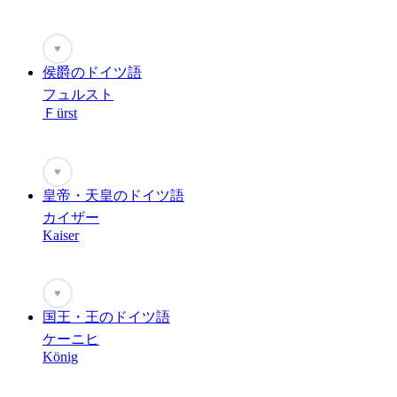
♥
侯爵のドイツ語
フュルスト
Ｆürst
♥
皇帝・天皇のドイツ語
カイザー
Kaiser
♥
国王・王のドイツ語
ケーニヒ
König