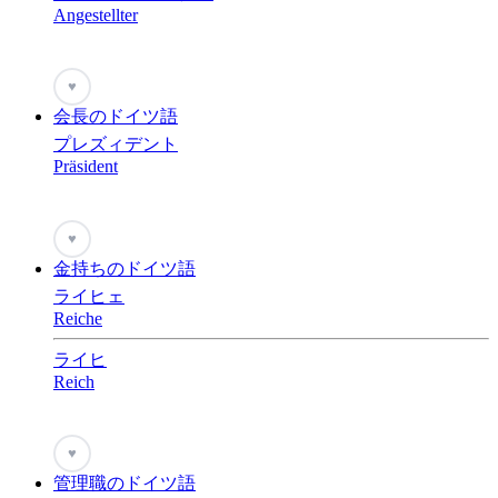
Angestellter
♥
会長のドイツ語
プレズィデント
Präsident
♥
金持ちのドイツ語
ライヒェ
Reiche
ライヒ
Reich
♥
管理職のドイツ語