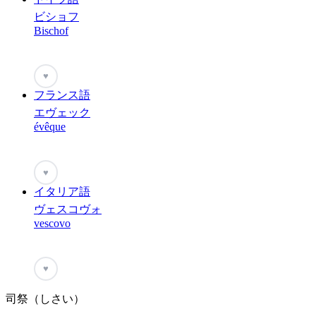
ビショフ
Bischof
♥
フランス語
エヴェック
évêque
♥
イタリア語
ヴェスコヴォ
vescovo
♥
司祭（しさい）