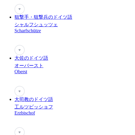
♥
狙撃手・狙撃兵のドイツ語
シャルフシュッツェ
Scharfschütze
♥
大佐のドイツ語
オーバースト
Oberst
♥
大司教のドイツ語
工ルツビッショフ
Erzbischof
♥