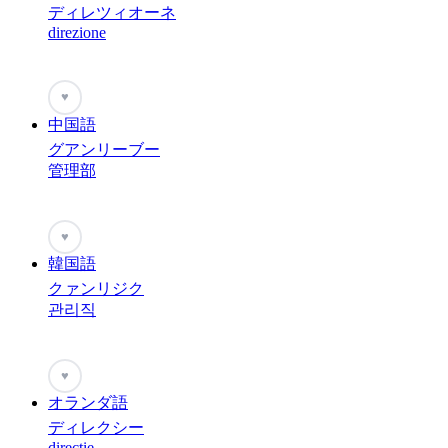
ディレツィオーネ
direzione
♥
中国語
グアンリーブー
管理部
♥
韓国語
クァンリジク
관리직
♥
オランダ語
ディレクシー
directie