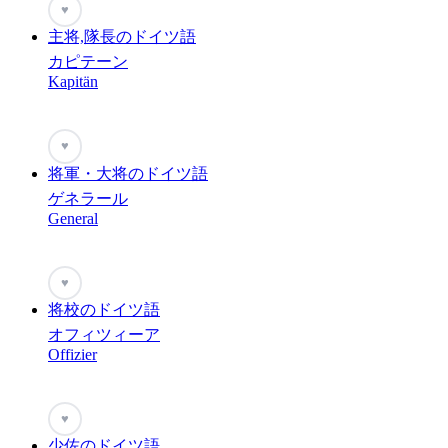
♥
主将,隊長のドイツ語
カピテーン
Kapitän
♥
将軍・大将のドイツ語
ゲネラール
General
♥
将校のドイツ語
オフィツィーア
Offizier
♥
少佐のドイツ語