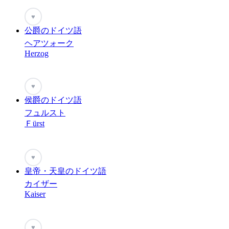
♥
公爵のドイツ語
ヘアツォーク
Herzog
♥
侯爵のドイツ語
フュルスト
Ｆürst
♥
皇帝・天皇のドイツ語
カイザー
Kaiser
♥