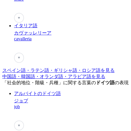
♥
イタリア語
カヴァッレリーア
cavalleria
♥
スペイン語・ラテン語・ギリシャ語・ロシア語を見る
中国語・韓国語・オランダ語・アラビア語を見る
「社会的地位・階級・兵種」に関する言葉の
ドイツ語
の表現
アルバイトのドイツ語
ジョブ
job
♥