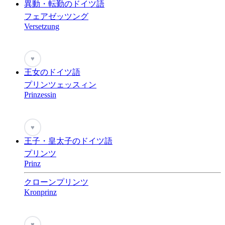
異動・転勤のドイツ語
フェアゼッツング
Versetzung
♥
王女のドイツ語
プリンツェッスィン
Prinzessin
♥
王子・皇太子のドイツ語
プリンツ
Prinz
クローンプリンツ
Kronprinz
♥