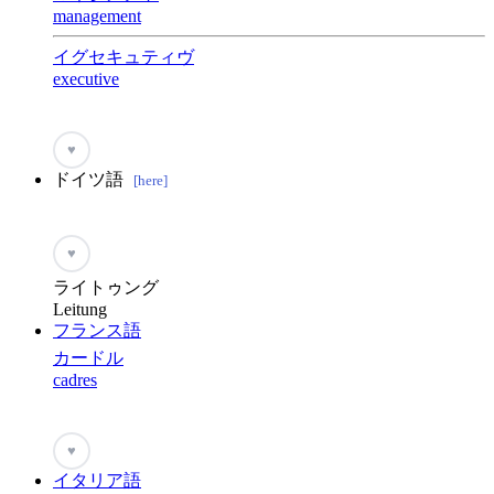
management
イグセキュティヴ
executive
♥
ドイツ語
[here]
♥
ライトゥング
Leitung
フランス語
カードル
cadres
♥
イタリア語