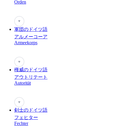
Orden
♥
軍団のドイツ語
アルメーコーア
Armeekorps
♥
権威のドイツ語
アウトリテート
Autorität
♥
剣士のドイツ語
フェヒター
Fechter