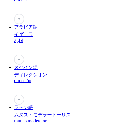
♥
アラビア語
イダーラ
ادارة
♥
スペイン語
ディレクシオン
dirección
♥
ラテン語
ムヌス・モデラートーリス
munus moderatoris