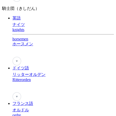
騎士団（きしだん）
英語
ナイツ
knights
horsemen
ホースメン
♥
ドイツ語
リッターオルデン
Ritterorden
♥
フランス語
オルドル
ordre