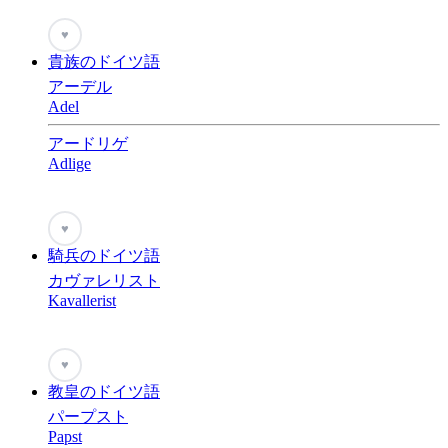
♥
貴族のドイツ語
アーデル
Adel
アードリゲ
Adlige
♥
騎兵のドイツ語
カヴァレリスト
Kavallerist
♥
教皇のドイツ語
パープスト
Papst