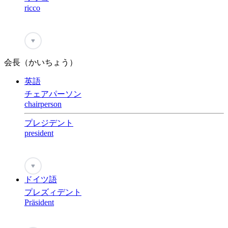
ricco
♥
会長（かいちょう）
英語
チェアパーソン
chairperson
プレジデント
president
♥
ドイツ語
プレズィデント
Präsident