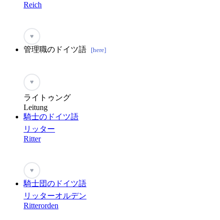
Reich
♥
管理職のドイツ語
[here]
♥
ライトゥング
Leitung
騎士のドイツ語
リッター
Ritter
♥
騎士団のドイツ語
リッターオルデン
Ritterorden