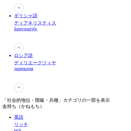
♥
ギリシャ語
ディアキリスティス
διαχειριστής
♥
ロシア語
ディリエークツィヤ
дирекция
♥
「社会的地位・階級・兵種」カテゴリの一部を表示
金持ち（かねもち）
英語
リッチ
rich