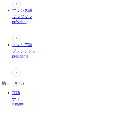
♥
フランス語
プレジダン
prêsident
♥
イタリア語
プレシデンテ
presidente
♥
騎士（きし）
英語
ナイト
Knight