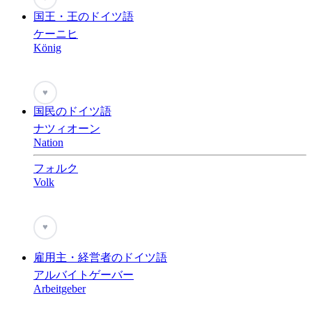
国王・王のドイツ語
ケーニヒ
König
♥
国民のドイツ語
ナツィオーン
Nation
フォルク
Volk
♥
雇用主・経営者のドイツ語
アルバイトゲーバー
Arbeitgeber