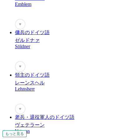
Emblem
♥
傭兵のドイツ語
ゼルドナァ
Söldner
♥
領主のドイツ語
レーンスヘル
Lehnsherr
♥
老兵・退役軍人のドイツ語
ヴェテラーン
Veteran
もっと見る
もっと見る
もっと見る
もっと見る
もっと見る
もっと見る