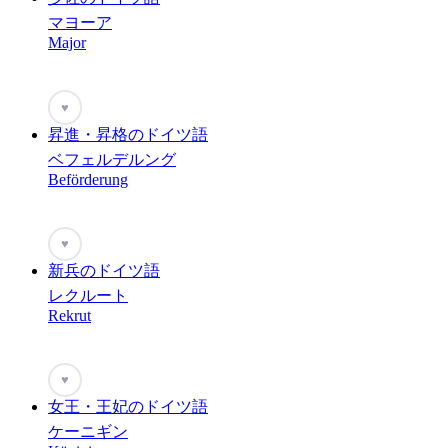
マヨーア
Major
♥
昇進・昇格のドイツ語
ベフェルデルング
Beförderung
♥
新兵のドイツ語
レクルート
Rekrut
♥
女王・王妃のドイツ語
ケーニギン