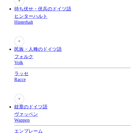
♥
待ち伏せ・伏兵のドイツ語
ヒンターハルト
Hinterhalt
♥
民族・人種のドイツ語
フォルク
Volk
ラッセ
Racce
♥
紋章のドイツ語
ヴァッペン
Wappen
エンブレーム