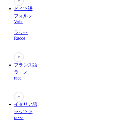
♥
ドイツ語
フォルク
Volk
ラッセ
Racce
♥
フランス語
ラース
race
♥
イタリア語
ラッツァ
razza