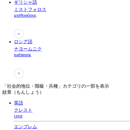
ギリシャ語
ミストフォロス
μισθοφόρος
♥
ロシア語
ナヨームニク
наёмник
♥
「社会的地位・階級・兵種」カテゴリの一部を表示
紋章（もんしょう）
英語
クレスト
crest
エンブレム