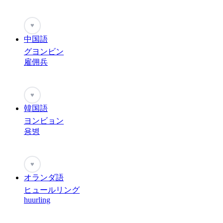
♥
中国語
グヨンビン
雇佣兵
♥
韓国語
ヨンビョン
용병
♥
オランダ語
ヒュールリング
huurling