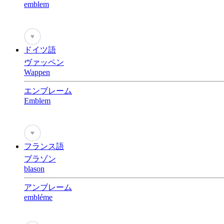
emblem
♥
ドイツ語
ヴァッペン
Wappen
エンブレーム
Emblem
♥
フランス語
ブラゾン
blason
アンブレーム
embléme