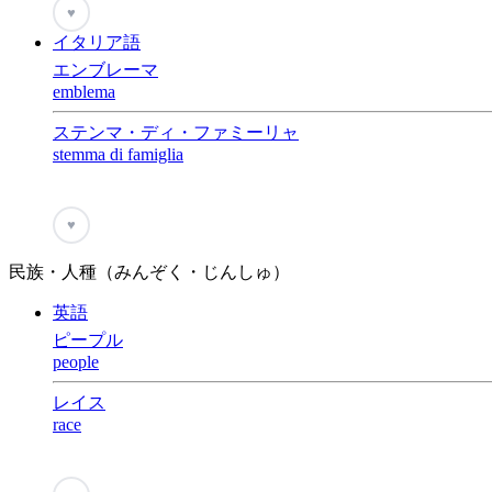
♥
イタリア語
エンブレーマ
emblema
ステンマ・ディ・ファミーリャ
stemma di famiglia
♥
民族・人種（みんぞく・じんしゅ）
英語
ピープル
people
レイス
race