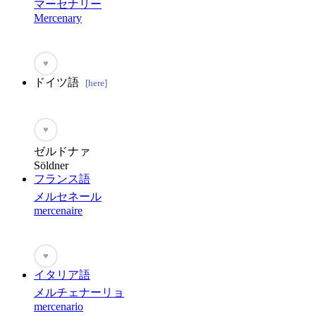
マーセナリー
Mercenary
♥
ドイツ語
[here]
♥
ゼルドナァ
Söldner
フランス語
メルセネール
mercenaire
♥
イタリア語
メルチェナーリョ
mercenario