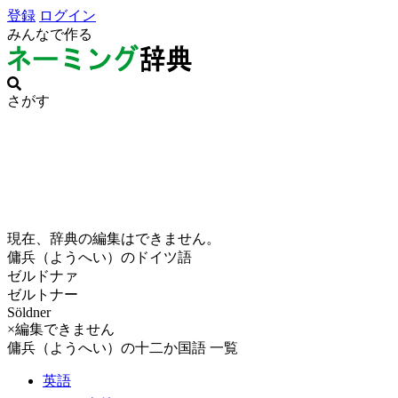
登録
ログイン
みんなで作る
さがす
現在、辞典の編集はできません。
傭兵（ようへい）のドイツ語
ゼルドナァ
ゼルトナー
Söldner
×編集できません
傭兵（ようへい）の十二か国語 一覧
英語