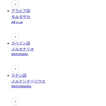
♥
アラビア語
モルタザカ
مرتزقة
♥
スペイン語
メルセナリオ
mercenario
♥
ラテン語
メルケンナーリウス
mercennarius
♥