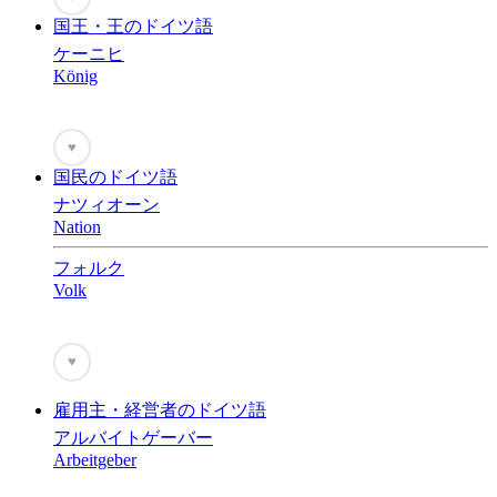
国王・王のドイツ語
ケーニヒ
König
♥
国民のドイツ語
ナツィオーン
Nation
フォルク
Volk
♥
雇用主・経営者のドイツ語
アルバイトゲーバー
Arbeitgeber