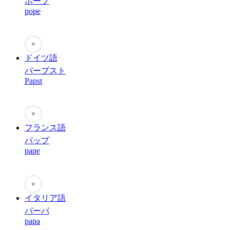
ポープ
pope
♥
ドイツ語
パープスト
Papst
♥
フランス語
パップ
pape
♥
イタリア語
パーパ
papa