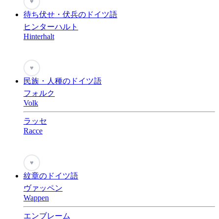
♥
待ち伏せ・伏兵のドイツ語
ヒンターハルト
Hinterhalt
♥
民族・人種のドイツ語
フォルク
Volk
ラッセ
Racce
♥
紋章のドイツ語
ヴァッペン
Wappen
エンブレーム