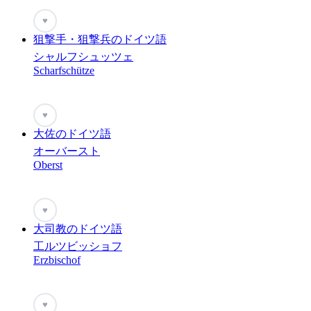
♥
狙撃手・狙撃兵のドイツ語
シャルフシュッツェ
Scharfschütze
♥
大佐のドイツ語
オーバースト
Oberst
♥
大司教のドイツ語
工ルツビッショフ
Erzbischof
♥