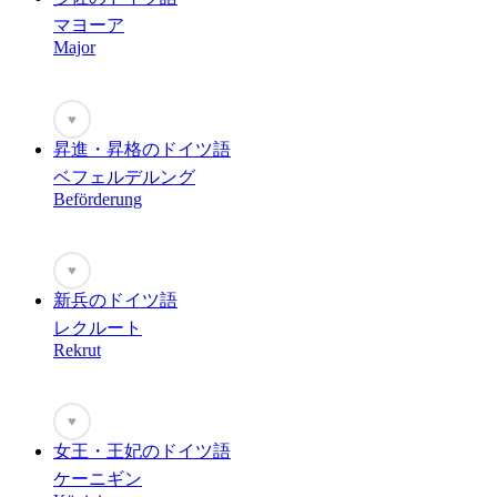
マヨーア
Major
♥
昇進・昇格のドイツ語
ベフェルデルング
Beförderung
♥
新兵のドイツ語
レクルート
Rekrut
♥
女王・王妃のドイツ語
ケーニギン