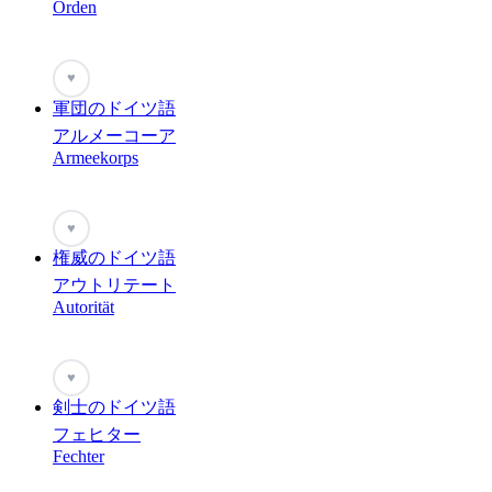
Orden
♥
軍団のドイツ語
アルメーコーア
Armeekorps
♥
権威のドイツ語
アウトリテート
Autorität
♥
剣士のドイツ語
フェヒター
Fechter