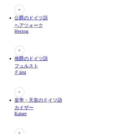
♥
公爵のドイツ語
ヘアツォーク
Herzog
♥
侯爵のドイツ語
フュルスト
Ｆürst
♥
皇帝・天皇のドイツ語
カイザー
Kaiser
♥