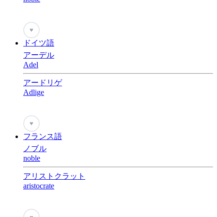
♥
ドイツ語
アーデル
Adel
アードリゲ
Adlige
♥
フランス語
ノブル
noble
アリストクラット
aristocrate