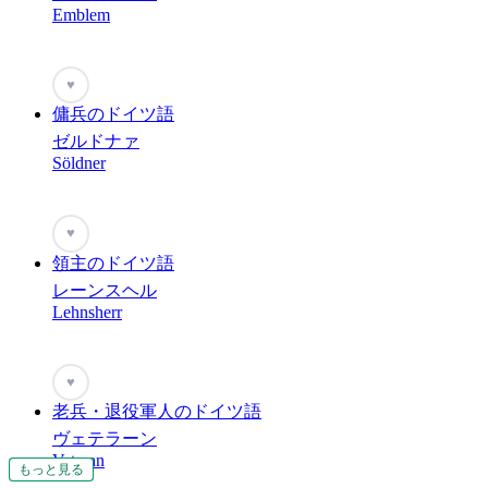
Emblem
♥
傭兵のドイツ語
ゼルドナァ
Söldner
♥
領主のドイツ語
レーンスヘル
Lehnsherr
♥
老兵・退役軍人のドイツ語
ヴェテラーン
Veteran
もっと見る
もっと見る
もっと見る
もっと見る
もっと見る