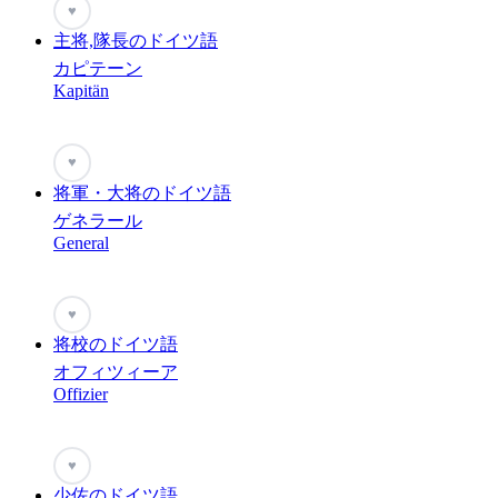
♥
主将,隊長のドイツ語
カピテーン
Kapitän
♥
将軍・大将のドイツ語
ゲネラール
General
♥
将校のドイツ語
オフィツィーア
Offizier
♥
少佐のドイツ語