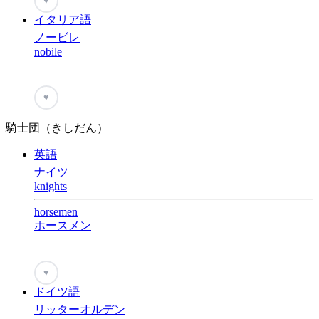
♥
イタリア語
ノービレ
nobile
♥
騎士団（きしだん）
英語
ナイツ
knights
horsemen
ホースメン
♥
ドイツ語
リッターオルデン