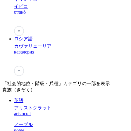
イピコ
ιππικό
♥
ロシア語
カヴァリェーリア
кавалерия
♥
「社会的地位・階級・兵種」カテゴリの一部を表示
貴族（きぞく）
英語
アリストクラット
aristocrat
ノーブル
noble