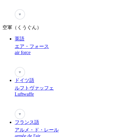
♥
空軍（くうぐん）
英語
エア・フォース
air force
♥
ドイツ語
ルフトヴァッフェ
Luftwaffe
♥
フランス語
アルメ・ド・レール
armée de l'air