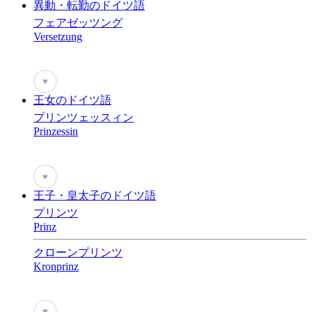
異動・転勤のドイツ語
フェアゼッツング
Versetzung
♥
王女のドイツ語
プリンツェッスィン
Prinzessin
♥
王子・皇太子のドイツ語
プリンツ
Prinz
クローンプリンツ
Kronprinz
♥