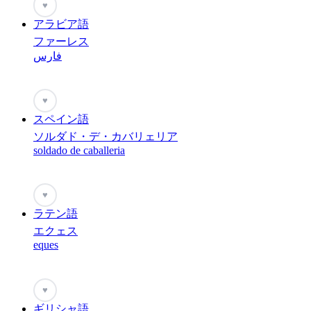
♥
アラビア語
ファーレス
فارس
♥
スペイン語
ソルダド・デ・カバリェリア
soldado de caballeria
♥
ラテン語
エクェス
eques
♥
ギリシャ語