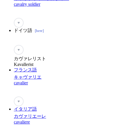
cavalry soldier
♥
ドイツ語
[here]
♥
カヴァレリスト
Kavallerist
フランス語
キャヴァリエ
cavalier
♥
イタリア語
カヴァリエーレ
cavaliere