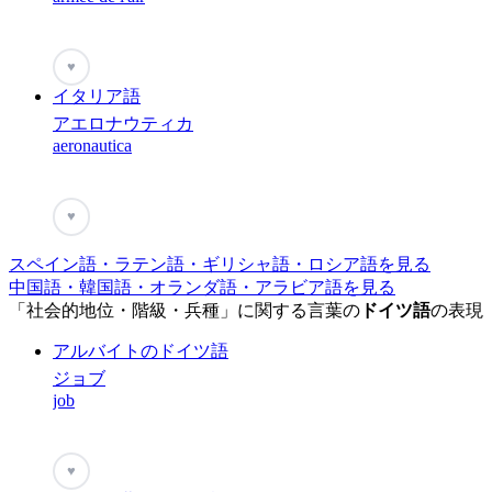
♥
イタリア語
アエロナウティカ
aeronautica
♥
スペイン語・ラテン語・ギリシャ語・ロシア語を見る
中国語・韓国語・オランダ語・アラビア語を見る
「社会的地位・階級・兵種」に関する言葉の
ドイツ語
の表現
アルバイトのドイツ語
ジョブ
job
♥