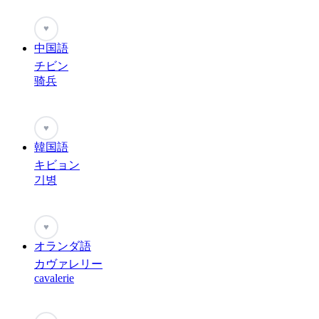
♥
中国語
チビン
骑兵
♥
韓国語
キビョン
기병
♥
オランダ語
カヴァレリー
cavalerie