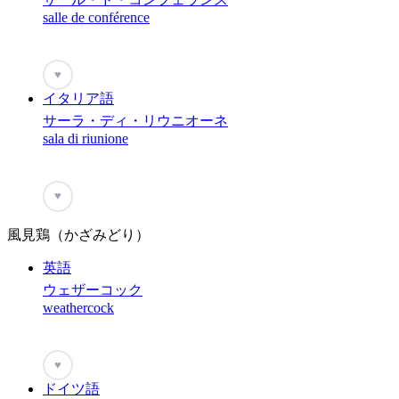
salle de conférence
♥
イタリア語
サーラ・ディ・リウニオーネ
sala di riunione
♥
風見鶏（かざみどり）
英語
ウェザーコック
weathercock
♥
ドイツ語