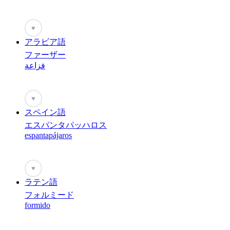
♥
アラビア語
ファーザー
فزاعة
♥
スペイン語
エスパンタパッハロス
espantapájaros
♥
ラテン語
フォルミード
formido