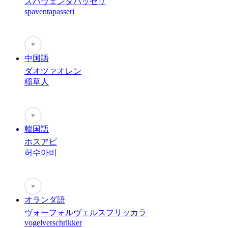
スパヴェンタパッセリ
spaventapasseri
♥
中国語
ダオツァオレン
稲草人
♥
韓国語
ホスアビ
허수아비
♥
オランダ語
ヴォーフォルヴェルスフリッカラ
vogelverschrikker