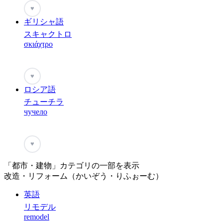
♥
ギリシャ語
スキャクトロ
σκιάχτρο
♥
ロシア語
チューチラ
чучело
♥
「都市・建物」カテゴリの一部を表示
改造・リフォーム（かいぞう・りふぉーむ）
英語
リモデル
remodel