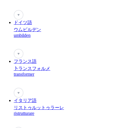
♥
ドイツ語
ウ厶ビルデン
umbilden
♥
フランス語
卜ランスフォルメ
transformer
♥
イタリア語
リストゥルットゥラーレ
ristrutturare