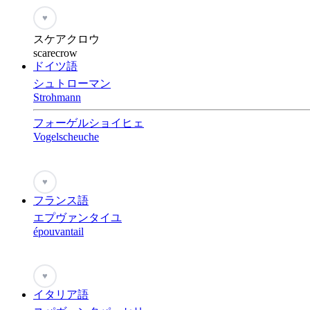
♥
スケアクロウ
scarecrow
ドイツ語
シュトローマン
Strohmann
フォーゲルショイヒェ
Vogelscheuche
♥
フランス語
エプヴァンタイユ
épouvantail
♥
イタリア語