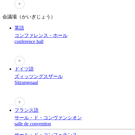
♥
会議場（かいぎじょう）
英語
コンファレンス・ホール
conference hall
♥
ドイツ語
ズィッツングスザール
Sitzungssaal
♥
フランス語
サール・ド・コンヴァンシオン
salle de convention
サール・ド・コンフェランス