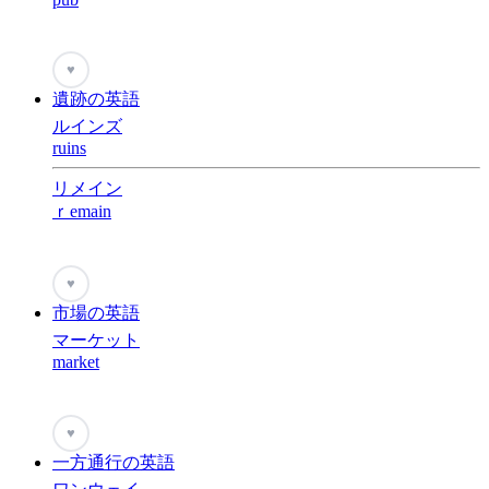
♥
遺跡の英語
ルインズ
ruins
リメイン
ｒemain
♥
市場の英語
マーケット
market
♥
一方通行の英語