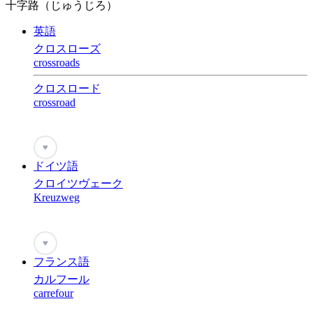
十字路（じゅうじろ）
英語
クロスローズ
crossroads
クロスロード
crossroad
♥
ドイツ語
クロイツヴェーク
Kreuzweg
♥
フランス語
カルフール
carrefour