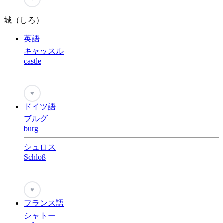
城（しろ）
英語
キャッスル
castle
♥
ドイツ語
ブルグ
burg
シュロス
Schloß
♥
フランス語
シャトー