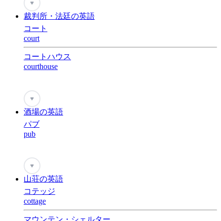
♥
裁判所・法廷の英語
コート
court
コートハウス
courthouse
♥
酒場の英語
パブ
pub
♥
山荘の英語
コテッジ
cottage
マウンテン・シェルター