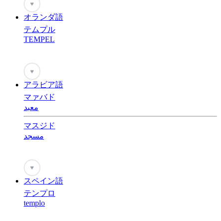
♥
オランダ語
テムプル
TEMPEL
♥
アラビア語
マァバド
معبد
マスジド
مسجد
♥
スペイン語
テンプロ
templo