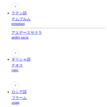
♥
ラテン語
テムプルム
templum
アエデースサクラ
aedes sacra
♥
ギリシャ語
ナオス
ναός
♥
ロシア語
フラーム
храм