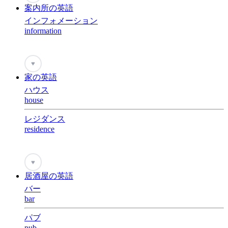
案内所の英語
インフォメーション
information
♥
家の英語
ハウス
house
レジダンス
residence
♥
居酒屋の英語
バー
bar
パブ
pub