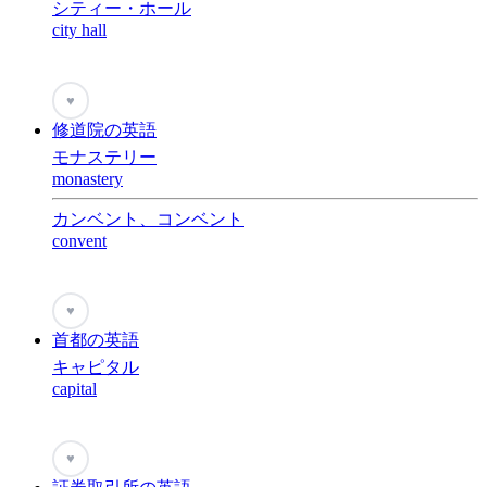
シティー・ホール
city hall
♥
修道院の英語
モナステリー
monastery
カンベント、コンベント
convent
♥
首都の英語
キャピタル
capital
♥