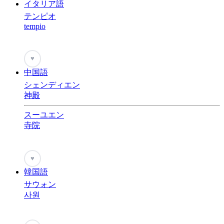
イタリア語
テンピオ
tempio
♥
中国語
シェンディエン
神殿
スーユエン
寺院
♥
韓国語
サウォン
사원