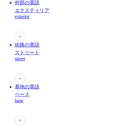
外部の英語
エクスティリア
exterior
♥
街路の英語
ストリート
street
♥
基地の英語
ベース
base
♥