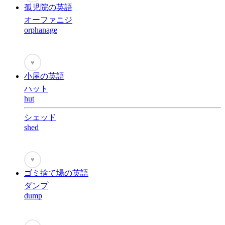
孤児院の英語
オーファニジ
orphanage
♥
小屋の英語
ハット
hut
シェッド
shed
♥
ゴミ捨て場の英語
ダンプ
dump