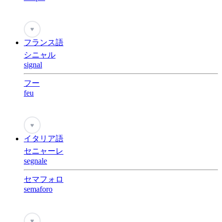
♥
フランス語
シニャル
signal
フー
feu
♥
イタリア語
セニャーレ
segnale
セマフォロ
semaforo
♥