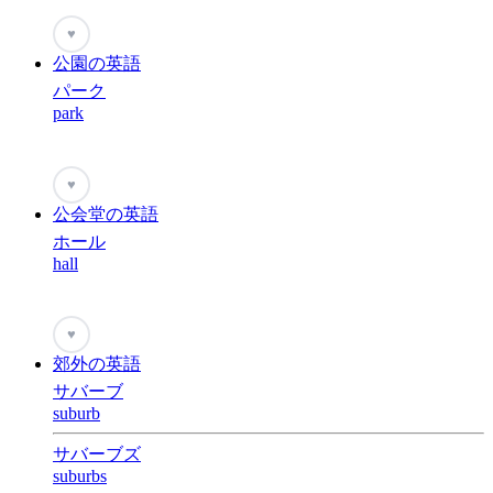
♥
公園の英語
パーク
park
♥
公会堂の英語
ホール
hall
♥
郊外の英語
サバーブ
suburb
サバーブズ
suburbs