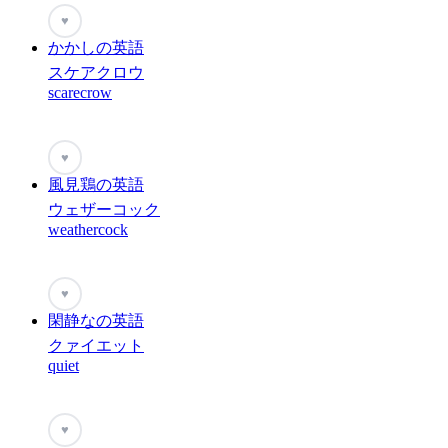
♥
かかしの英語
スケアクロウ
scarecrow
♥
風見鶏の英語
ウェザーコック
weathercock
♥
閑静なの英語
クァイエット
quiet
♥