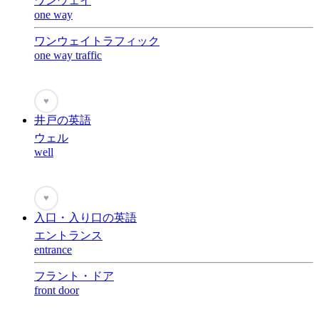
ワンウェイ
one way
ワンウェイトラフィック
one way traffic
♥
井戸の英語
ウェル
well
♥
入口・入り口の英語
エントランス
entrance
フラント・ドア
front door