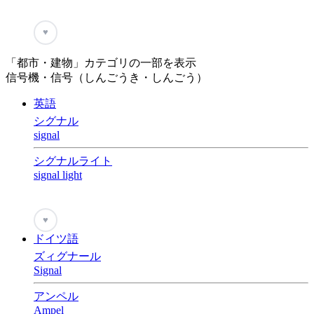
♥
「都市・建物」カテゴリの一部を表示
信号機・信号（しんごうき・しんごう）
英語
シグナル
signal
シグナルライト
signal light
♥
ドイツ語
ズィグナール
Signal
アンペル
Ampel