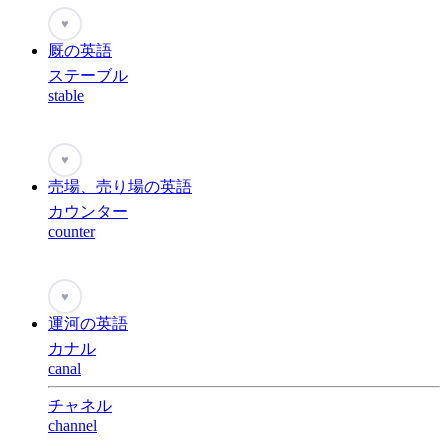
♥
厩の英語
ステーブル
stable
♥
売場、売り場の英語
カウンター
counter
♥
運河の英語
カナル
canal
チャネル
channel