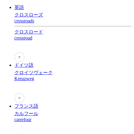
英語
クロスローズ
crossroads
クロスロード
crossroad
♥
ドイツ語
クロイツヴェーク
Kreuzweg
♥
フランス語
カルフール
carrefour