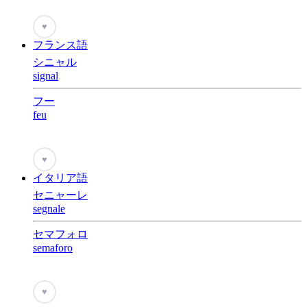
♥
フランス語
シニャル
signal
フー
feu
♥
イタリア語
セニャーレ
segnale
セマフォロ
semaforo
♥