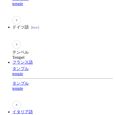
temple
♥
ドイツ語
[here]
♥
テンペル
Tempel
フランス語
タンプル
temple
タンブル
temple
♥
イタリア語