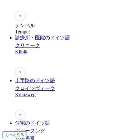
♥
テンペル
Tempel
診療所・医院のドイツ語
クリニーク
Klinik
♥
十字路のドイツ語
クロイツヴェーク
Kreuzweg
♥
住宅のドイツ語
ヴォーヌング
もっと見る
もっと見る
もっと見る
もっと見る
もっと見る
もっと見る
もっと見る
もっと見る
もっと見る
もっと見る
Wohnung