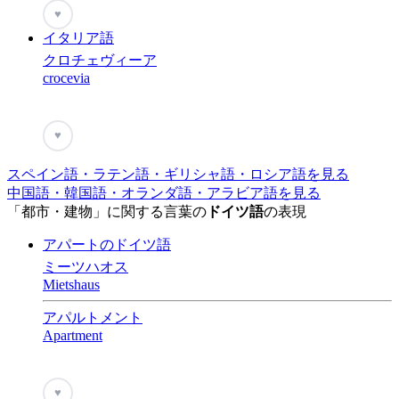
♥
イタリア語
クロチェヴィーア
crocevia
♥
スペイン語・ラテン語・ギリシャ語・ロシア語を見る
中国語・韓国語・オランダ語・アラビア語を見る
「都市・建物」に関する言葉の
ドイツ語
の表現
アパートのドイツ語
ミーツハオス
Mietshaus
アパルトメント
Apartment
♥