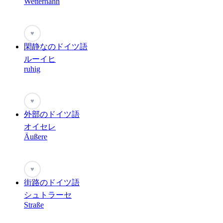
Wetterhahn
♥
閑静なのドイツ語
ルーイヒ
ruhig
♥
外部のドイツ語
オイセレ
Äußere
♥
街路のドイツ語
シュトラーセ
Straße