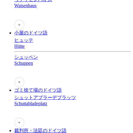
Waisenhaus
♥
小屋のドイツ語
ヒュッテ
Hütte
シュッペン
Schuppen
♥
ゴミ捨て場のドイツ語
シュットアプラーデプラッツ
Schuttabladeplatz
♥
裁判所・法廷のドイツ語