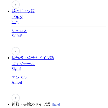
♥
城のドイツ語
ブルグ
burg
シュロス
Schloß
♥
信号機・信号のドイツ語
ズィグナール
Signal
アンペル
Ampel
♥
神殿・寺院のドイツ語
[here]