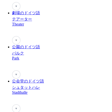
♥
劇場のドイツ語
テアーター
Theater
♥
公園のドイツ語
パルク
Park
♥
公会堂のドイツ語
シュタットハレ
Stadthalle
♥