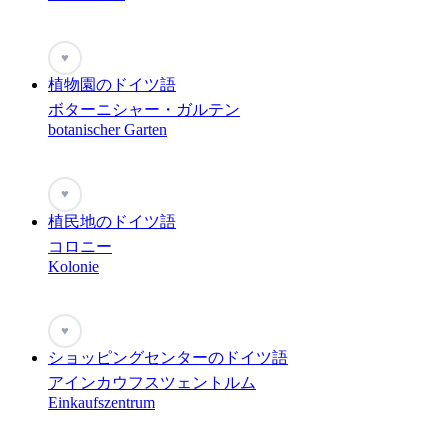
♥
植物園のドイツ語
ボターニシャー・ガルテン
botanischer Garten
♥
植民地のドイツ語
コロニー
Kolonie
♥
ショッピングセンターのドイツ語
アインカウフスツェントルム
Einkaufszentrum