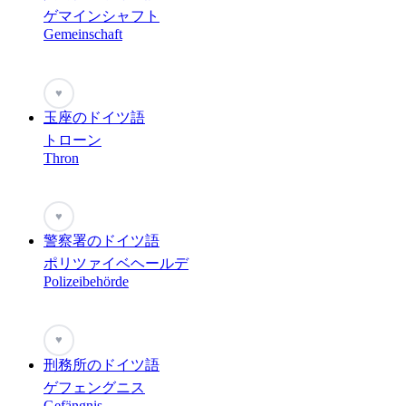
ゲマインシャフト
Gemeinschaft
♥
玉座のドイツ語
トローン
Thron
♥
警察署のドイツ語
ポリツァイベヘールデ
Polizeibehörde
♥
刑務所のドイツ語
ゲフェングニス
Gefängnis