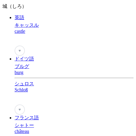
城（しろ）
英語
キャッスル
castle
♥
ドイツ語
ブルグ
burg
シュロス
Schloß
♥
フランス語
シャトー
château