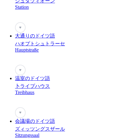
シュタツィオーン
Station
♥
大通りのドイツ語
ハオプトシュトラーセ
Hauptstraße
♥
温室のドイツ語
卜ライプハウス
Treibhaus
♥
会議場のドイツ語
ズィッツングスザール
Sitzungssaal