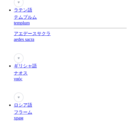
♥
ラテン語
テムプルム
templum
アエデースサクラ
aedes sacra
♥
ギリシャ語
ナオス
ναός
♥
ロシア語
フラーム
храм