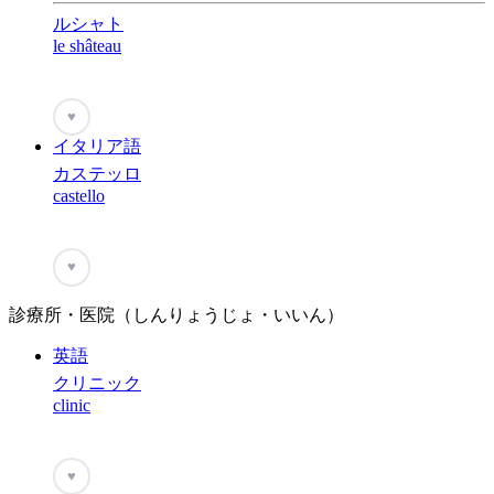
ルシャト
le shâteau
♥
イタリア語
カステッロ
castello
♥
診療所・医院（しんりょうじょ・いいん）
英語
クリニック
clinic
♥