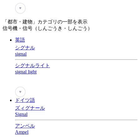
♥
「都市・建物」カテゴリの一部を表示
信号機・信号（しんごうき・しんごう）
英語
シグナル
signal
シグナルライト
signal light
♥
ドイツ語
ズィグナール
Signal
アンペル
Ampel