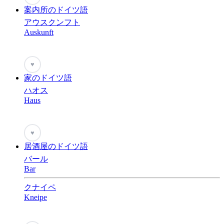
案内所のドイツ語
アウスクンフト
Auskunft
♥
家のドイツ語
ハオス
Haus
♥
居酒屋のドイツ語
バール
Bar
クナイペ
Kneipe