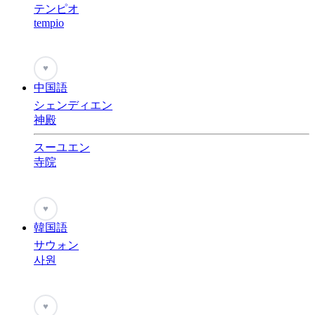
テンピオ
tempio
♥
中国語
シェンディエン
神殿
スーユエン
寺院
♥
韓国語
サウォン
사원
♥