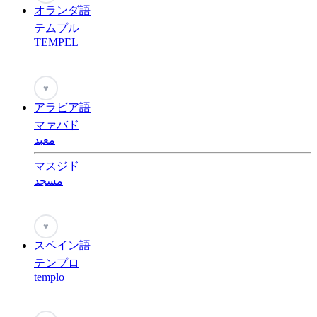
オランダ語
テムプル
TEMPEL
♥
アラビア語
マァバド
معبد
マスジド
مسجد
♥
スペイン語
テンプロ
templo