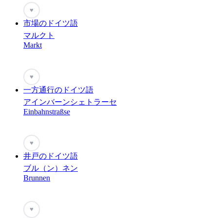
♥
市場のドイツ語
マルクト
Markt
♥
一方通行のドイツ語
アインバーンシェトラーセ
Einbahnstraßse
♥
井戸のドイツ語
ブル（ン）ネン
Brunnen
♥