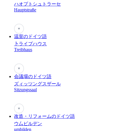
ハオプトシュトラーセ
Hauptstraße
♥
温室のドイツ語
卜ライプハウス
Treibhaus
♥
会議場のドイツ語
ズィッツングスザール
Sitzungssaal
♥
改造・リフォームのドイツ語
ウ厶ビルデン
umbilden