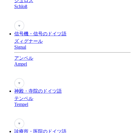
シュロス
Schloß
♥
信号機・信号のドイツ語
ズィグナール
Signal
アンペル
Ampel
♥
神殿・寺院のドイツ語
テンペル
Tempel
♥
診療所・医院のドイツ語