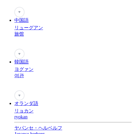
♥
中国語
リューグアン
旅馆
♥
韓国語
ヨグァン
여관
♥
オランダ語
リョカン
ryokan
ヤパンセ・ヘルベルフ
Japanse herberg