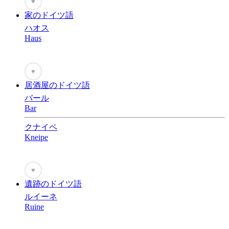
♥
家のドイツ語
ハオス
Haus
♥
居酒屋のドイツ語
バール
Bar
クナイペ
Kneipe
♥
遺跡のドイツ語
ルイーネ
Ruine