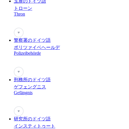
玉座のドイツ語
トローン
Thron
♥
警察署のドイツ語
ポリツァイベヘールデ
Polizeibehörde
♥
刑務所のドイツ語
ゲフェングニス
Gefängnis
♥
研究所のドイツ語
インスティトゥート