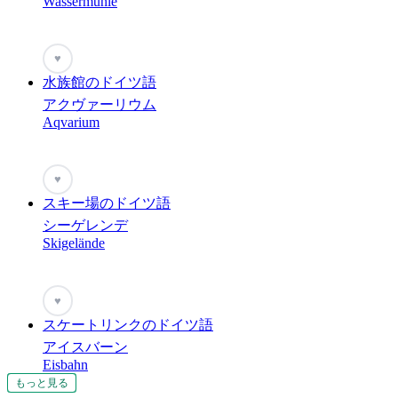
Wassermuhle
♥
水族館のドイツ語
アクヴァーリウム
Aqvarium
♥
スキー場のドイツ語
シーゲレンデ
Skigelände
♥
スケートリンクのドイツ語
アイスバーン
Eisbahn
もっと見る
もっと見る
もっと見る
もっと見る
もっと見る
もっと見る
もっと見る
もっと見る