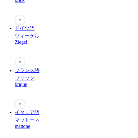
brick
♥
ドイツ語
ツィーゲル
Ziegel
♥
フランス語
ブリック
brique
♥
イタリア語
マットーネ
mattone