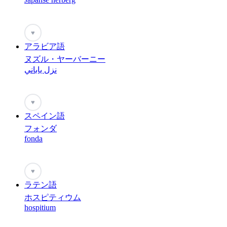
♥
アラビア語
ヌズル・ヤーバーニー
نزل ياباني
♥
スペイン語
フォンダ
fonda
♥
ラテン語
ホスピティウム
hospitium