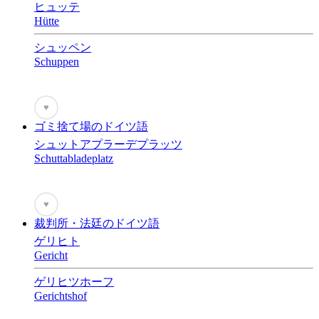
ヒュッテ
Hütte
シュッペン
Schuppen
♥
ゴミ捨て場のドイツ語
シュットアプラーデプラッツ
Schuttabladeplatz
♥
裁判所・法廷のドイツ語
ゲリヒト
Gericht
ゲリヒツホーフ
Gerichtshof