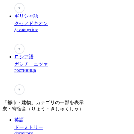
♥
ギリシャ語
クセノドキオン
ξενοδοχείον
♥
ロシア語
ガシチーニツァ
гостиница
♥
「都市・建物」カテゴリの一部を表示
寮・寄宿舎（りょう・きしゅくしゃ）
英語
ドーミトリー
dormitory