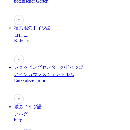
botanischer Garten
♥
植民地のドイツ語
コロニー
Kolonie
♥
ショッピングセンターのドイツ語
アインカウフスツェントルム
Einkaufszentrum
♥
城のドイツ語
ブルグ
burg