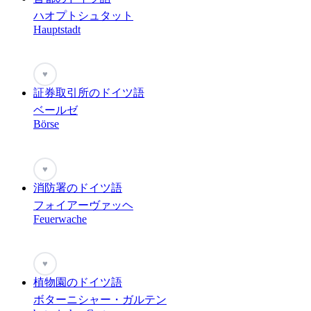
ハオプトシュタット
Hauptstadt
♥
証券取引所のドイツ語
ベールゼ
Börse
♥
消防署のドイツ語
フォイアーヴァッヘ
Feuerwache
♥
植物園のドイツ語
ボターニシャー・ガルテン