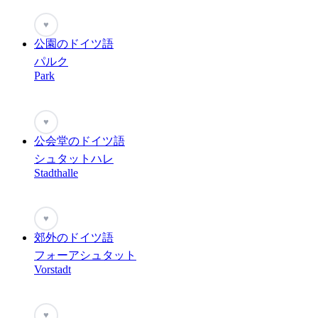
♥
公園のドイツ語
パルク
Park
♥
公会堂のドイツ語
シュタットハレ
Stadthalle
♥
郊外のドイツ語
フォーアシュタット
Vorstadt
♥