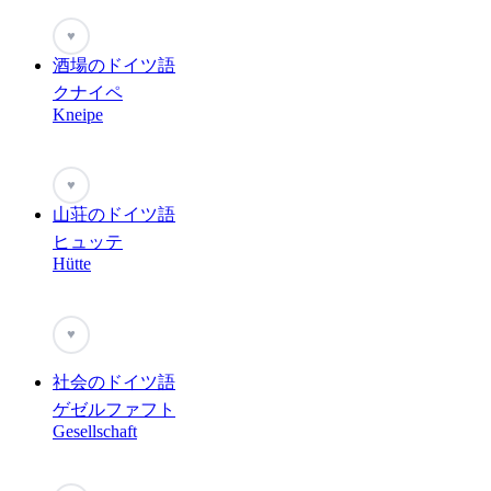
♥
酒場のドイツ語
クナイペ
Kneipe
♥
山荘のドイツ語
ヒュッテ
Hütte
♥
社会のドイツ語
ゲゼルファフト
Gesellschaft