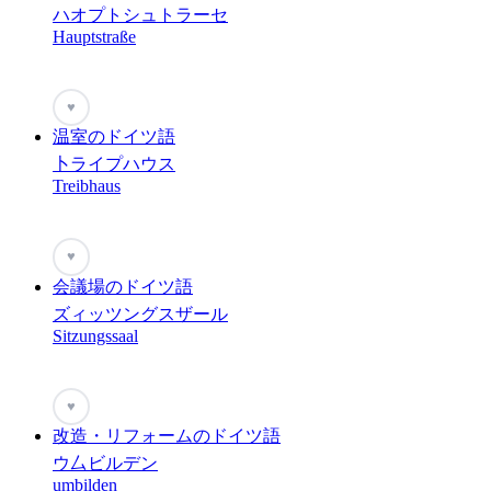
ハオプトシュトラーセ
Hauptstraße
♥
温室のドイツ語
卜ライプハウス
Treibhaus
♥
会議場のドイツ語
ズィッツングスザール
Sitzungssaal
♥
改造・リフォームのドイツ語
ウ厶ビルデン
umbilden