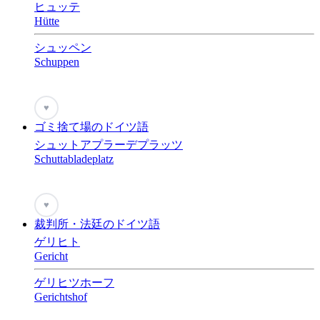
ヒュッテ
Hütte
シュッペン
Schuppen
♥
ゴミ捨て場のドイツ語
シュットアプラーデプラッツ
Schuttabladeplatz
♥
裁判所・法廷のドイツ語
ゲリヒト
Gericht
ゲリヒツホーフ
Gerichtshof