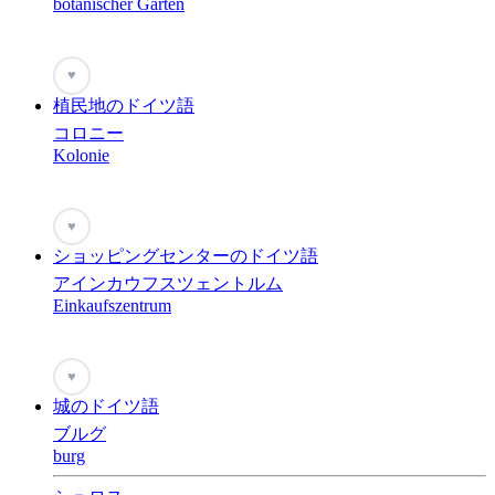
botanischer Garten
♥
植民地のドイツ語
コロニー
Kolonie
♥
ショッピングセンターのドイツ語
アインカウフスツェントルム
Einkaufszentrum
♥
城のドイツ語
ブルグ
burg