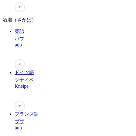
♥
酒場（さかば）
英語
パブ
pub
♥
ドイツ語
クナイペ
Kneipe
♥
フランス語
プブ
pub