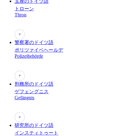
玉座のドイツ語
トローン
Thron
♥
警察署のドイツ語
ポリツァイベヘールデ
Polizeibehörde
♥
刑務所のドイツ語
ゲフェングニス
Gefängnis
♥
研究所のドイツ語
インスティトゥート