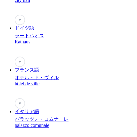
city hall
♥
ドイツ語
ラートハオス
Rathaus
♥
フランス語
オテル・ド・ヴィル
hôtel de ville
♥
イタリア語
パラッツォ・コムナーレ
palazzo comunale