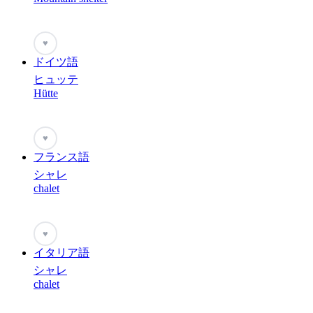
♥
ドイツ語
ヒュッテ
Hütte
♥
フランス語
シャレ
chalet
♥
イタリア語
シャレ
chalet