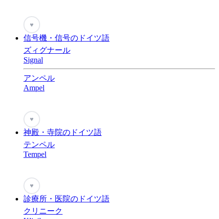
♥
信号機・信号のドイツ語
ズィグナール
Signal
アンペル
Ampel
♥
神殿・寺院のドイツ語
テンペル
Tempel
♥
診療所・医院のドイツ語
クリニーク