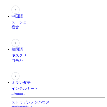
♥
中国語
スーシェ
宿舍
♥
韓国語
キスクサ
기숙사
♥
オランダ語
インテルナート
internaat
ストゥデンテンハウス
studentenhuis