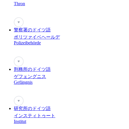
Thron
♥
警察署のドイツ語
ポリツァイベヘールデ
Polizeibehörde
♥
刑務所のドイツ語
ゲフェングニス
Gefängnis
♥
研究所のドイツ語
インスティトゥート
Institut