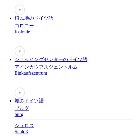
♥
植民地のドイツ語
コロニー
Kolonie
♥
ショッピングセンターのドイツ語
アインカウフスツェントルム
Einkaufszentrum
♥
城のドイツ語
ブルグ
burg
シュロス
Schloß