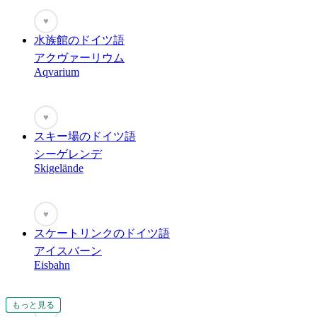
♥
水族館のドイツ語
アクヴァーリウム
Aqvarium
♥
スキー場のドイツ語
シーゲレンデ
Skigelände
♥
スケートリンクのドイツ語
アイスバーン
Eisbahn
もっと見る
もっと見る
もっと見る
もっと見る
もっと見る
もっと見る
もっと見る
もっと見る
もっと見る
♥