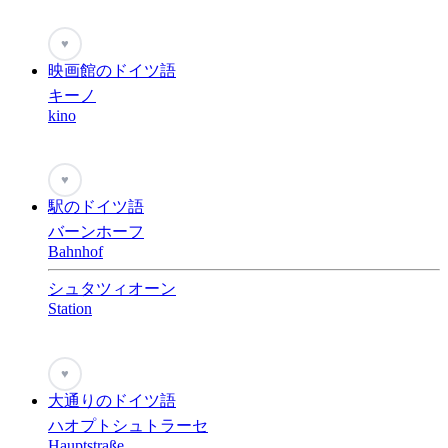
♥
映画館のドイツ語
キーノ
kino
♥
駅のドイツ語
バーンホーフ
Bahnhof
シュタツィオーン
Station
♥
大通りのドイツ語
ハオプトシュトラーセ
Hauptstraße