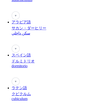
♥
アラビア語
サカン・ダーヒリー
سكن داخلي
♥
スペイン語
ドルミトリオ
dormitorio
♥
ラテン語
クビクルム
cubiculum