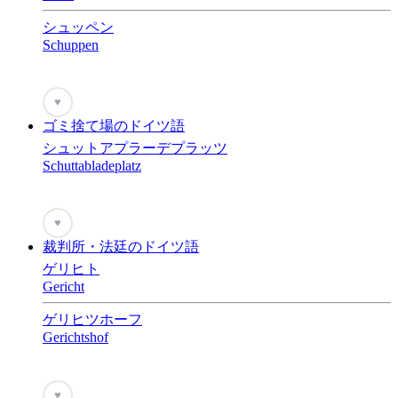
シュッペン
Schuppen
♥
ゴミ捨て場のドイツ語
シュットアプラーデプラッツ
Schuttabladeplatz
♥
裁判所・法廷のドイツ語
ゲリヒト
Gericht
ゲリヒツホーフ
Gerichtshof
♥