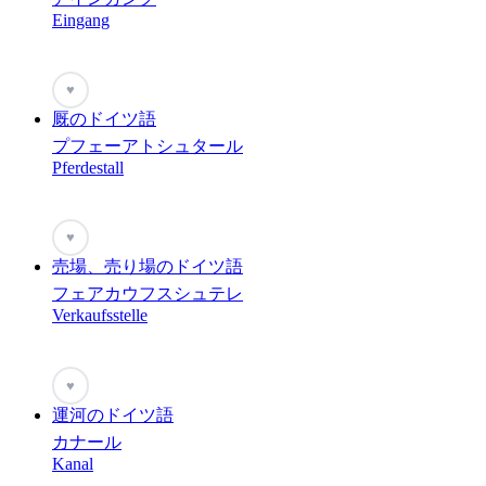
Eingang
♥
厩のドイツ語
プフェーアトシュタール
Pferdestall
♥
売場、売り場のドイツ語
フェアカウフスシュテレ
Verkaufsstelle
♥
運河のドイツ語
カナール
Kanal