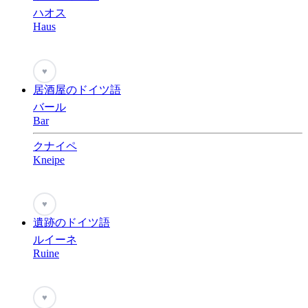
ハオス
Haus
♥
居酒屋のドイツ語
バール
Bar
クナイペ
Kneipe
♥
遺跡のドイツ語
ルイーネ
Ruine
♥