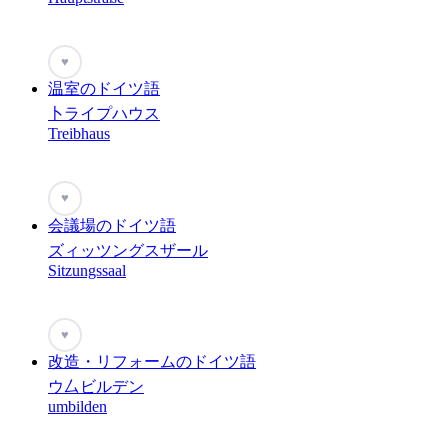
♥
温室のドイツ語
卜ライプハウス
Treibhaus
♥
会議場のドイツ語
ズィッツングスザール
Sitzungssaal
♥
改造・リフォームのドイツ語
ウ厶ビルデン
umbilden