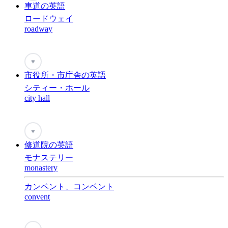
車道の英語
ロードウェイ
roadway
♥
市役所・市庁舎の英語
シティー・ホール
city hall
♥
修道院の英語
モナステリー
monastery
カンベント、コンベント
convent