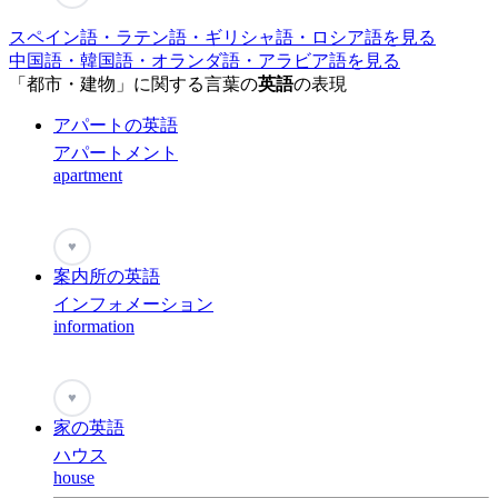
スペイン語・ラテン語・ギリシャ語・ロシア語を見る
中国語・韓国語・オランダ語・アラビア語を見る
「都市・建物」に関する言葉の
英語
の表現
アパートの英語
アパートメント
apartment
♥
案内所の英語
インフォメーション
information
♥
家の英語
ハウス
house