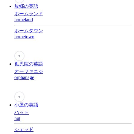
故郷の英語
ホームランド
homeland
ホームタウン
hometown
♥
孤児院の英語
オーファニジ
orphanage
♥
小屋の英語
ハット
hut
シェッド