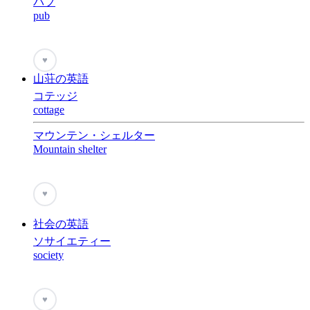
パブ
pub
♥
山荘の英語
コテッジ
cottage
マウンテン・シェルター
Mountain shelter
♥
社会の英語
ソサイエティー
society
♥