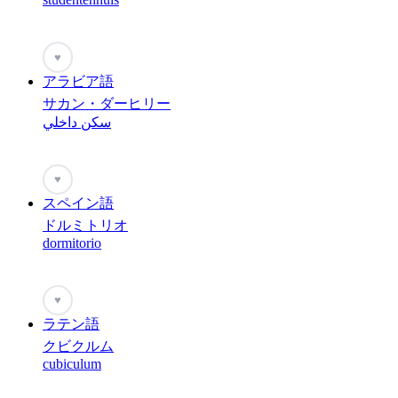
♥
アラビア語
サカン・ダーヒリー
سكن داخلي
♥
スペイン語
ドルミトリオ
dormitorio
♥
ラテン語
クビクルム
cubiculum