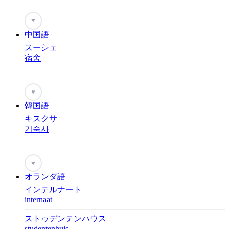
♥
中国語
スーシェ
宿舍
♥
韓国語
キスクサ
기숙사
♥
オランダ語
インテルナート
internaat
ストゥデンテンハウス
studentenhuis