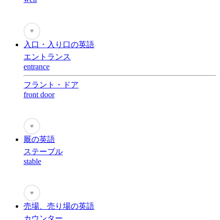
♥
入口・入り口の英語
エントランス
entrance
フラント・ドア
front door
♥
厩の英語
ステーブル
stable
♥
売場、売り場の英語
カウンター