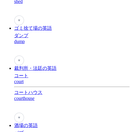
shed
♥
ゴミ捨て場の英語
ダンプ
dump
♥
裁判所・法廷の英語
コート
court
コートハウス
courthouse
♥
酒場の英語