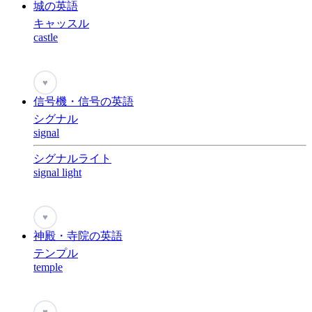
城の英語
キャッスル
castle
♥
信号機・信号の英語
シグナル
signal
シグナルライト
signal light
♥
神殿・寺院の英語
テンプル
temple
♥