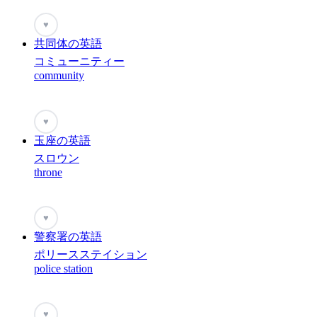
♥
共同体の英語
コミューニティー
community
♥
玉座の英語
スロウン
throne
♥
警察署の英語
ポリースステイション
police station
♥