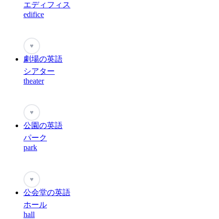
エディフィス
edifice
♥
劇場の英語
シアター
theater
♥
公園の英語
パーク
park
♥
公会堂の英語
ホール
hall