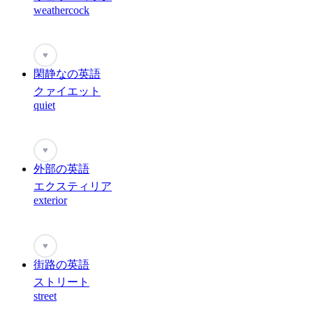
weathercock
♥
閑静なの英語
クァイエット
quiet
♥
外部の英語
エクスティリア
exterior
♥
街路の英語
ストリート
street