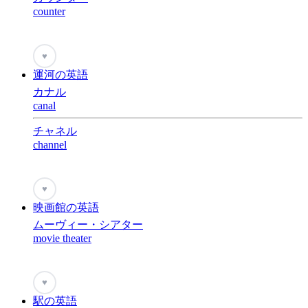
counter
♥
運河の英語
カナル
canal
チャネル
channel
♥
映画館の英語
ムーヴィー・シアター
movie theater
♥
駅の英語