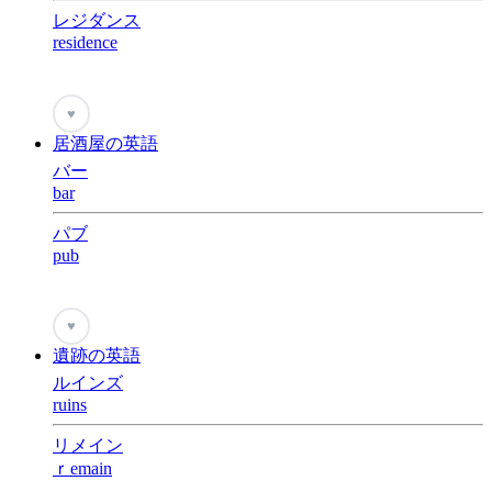
レジダンス
residence
♥
居酒屋の英語
バー
bar
パブ
pub
♥
遺跡の英語
ルインズ
ruins
リメイン
ｒemain