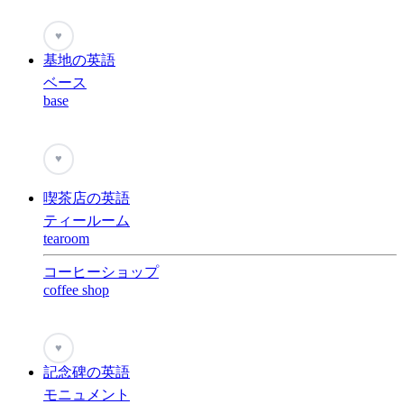
♥
基地の英語
ベース
base
♥
喫茶店の英語
ティールーム
tearoom
コーヒーショップ
coffee shop
♥
記念碑の英語
モニュメント