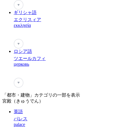
♥
ギリシャ語
エクリスィア
εκκλησία
♥
ロシア語
ツエールカフィ
церковь
♥
「都市・建物」カテゴリの一部を表示
宮殿（きゅうでん）
英語
パレス
palace