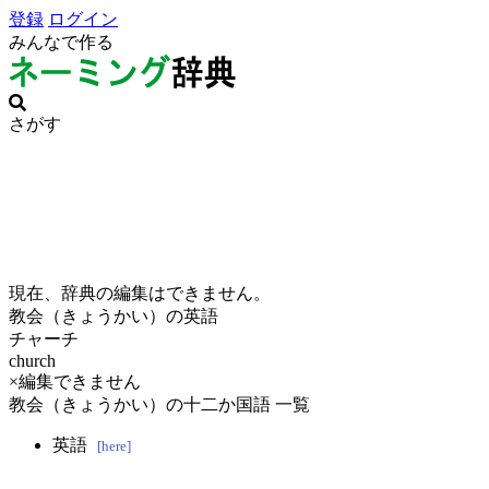
登録
ログイン
みんなで作る
さがす
現在、辞典の編集はできません。
教会（きょうかい）の英語
チャーチ
church
×編集できません
教会（きょうかい）の十二か国語 一覧
英語
[here]