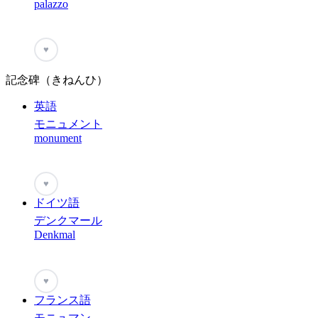
palazzo
♥
記念碑（きねんひ）
英語
モニュメント
monument
♥
ドイツ語
デンクマール
Denkmal
♥
フランス語
モニュマン