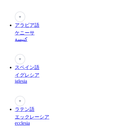
♥
アラビア語
ケニーサ
كنيسة
♥
スペイン語
イグレシア
iglesia
♥
ラテン語
エックレーシア
ecclesia