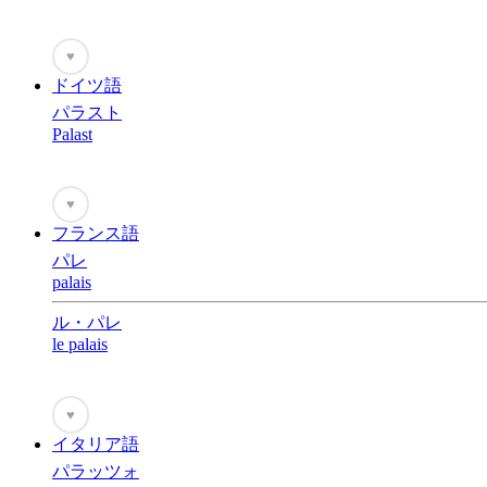
♥
ドイツ語
パラスト
Palast
♥
フランス語
パレ
palais
ル・パレ
le palais
♥
イタリア語
パラッツォ