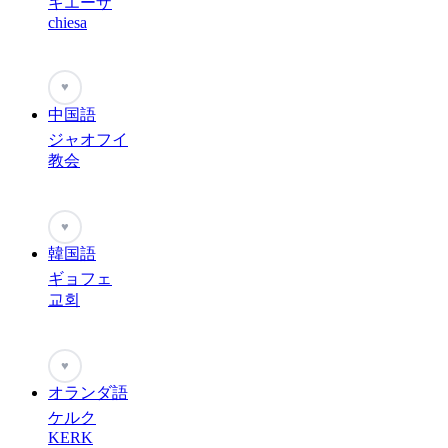
キエーザ
chiesa
♥
中国語
ジャオフイ
教会
♥
韓国語
ギョフェ
교회
♥
オランダ語
ケルク
KERK