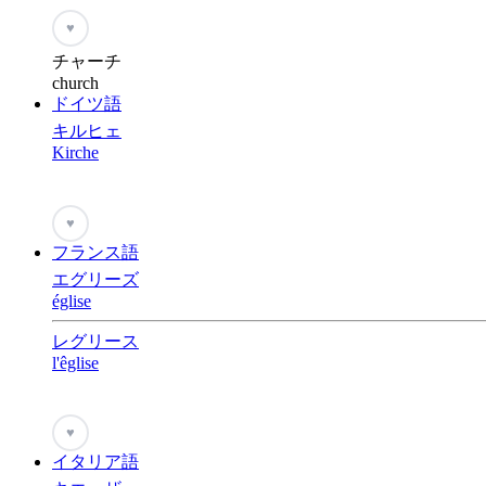
♥
チャーチ
church
ドイツ語
キルヒェ
Kirche
♥
フランス語
エグリーズ
église
レグリース
l'êglise
♥
イタリア語