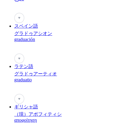
♥
スペイン語
グラドゥアシオン
graduación
♥
ラテン語
グラドゥアーティオ
graduatio
♥
ギリシャ語
（現）アポフィティシ
αποφοίτηση