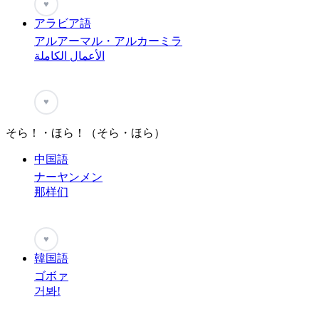
♥
アラビア語
アルアーマル・アルカーミラ
الأعمال الكاملة
♥
そら！・ほら！（そら・ほら）
中国語
ナーヤンメン
那样们
♥
韓国語
ゴボァ
거봐!