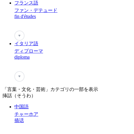
フランス語
ファン・デテュード
fin d'études
♥
イタリア語
ディプローマ
diploma
♥
「言葉・文化・芸術」カテゴリの一部を表示
挿話（そうわ）
中国語
チャーホア
插话