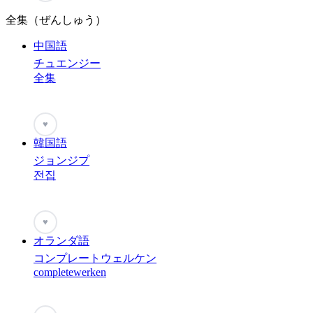
全集（ぜんしゅう）
中国語
チュエンジー
全集
♥
韓国語
ジョンジプ
전집
♥
オランダ語
コンプレートウェルケン
completewerken