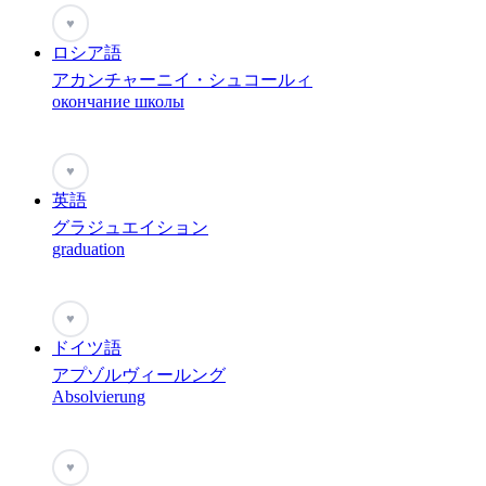
♥
ロシア語
アカンチャーニイ・シュコールィ
окончание школы
♥
英語
グラジュエイション
graduation
♥
ドイツ語
アプゾルヴィールング
Absolvierung
♥