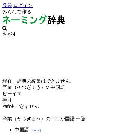
登録
ログイン
みんなで作る
さがす
現在、辞典の編集はできません。
卒業（そつぎょう）の中国語
ビーイエ
毕业
×編集できません
卒業（そつぎょう）の十二か国語 一覧
中国語
[here]