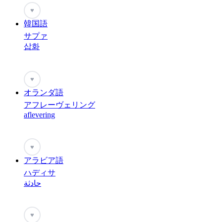
♥
韓国語
サプァ
삽화
♥
オランダ語
アフレーヴェリング
aflevering
♥
アラビア語
ハディサ
حادثة
♥