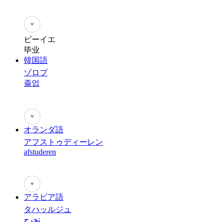
♥
ビーイエ
毕业
韓国語
ゾロプ
졸업
♥
オランダ語
アフストゥディーレン
afstuderen
♥
アラビア語
タハッルジュ
تخرج