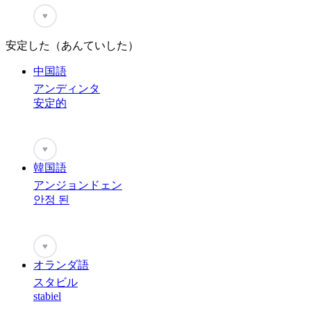
♥
安定した（あんていした）
中国語
アンディンタ
安定的
♥
韓国語
アンジョンドェン
안정 된
♥
オランダ語
スタビル
stabiel