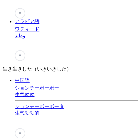
♥
アラビア語
ワティード
وطيد
♥
生き生きした（いきいきした）
中国語
ションチーボーボー
生气勃勃
ションチーボーボータ
生气勃勃的
♥