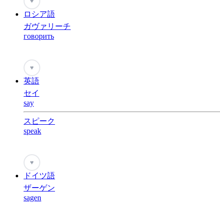
♥
ロシア語
ガヴァリーチ
говорить
♥
英語
セイ
say
スピーク
speak
♥
ドイツ語
ザーゲン
sagen