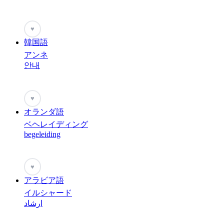
♥
韓国語
アンネ
안내
♥
オランダ語
ベヘレイディング
begeleiding
♥
アラビア語
イルシャード
ارشاد