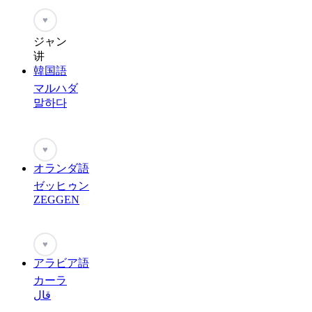
♥
ジャン
讲
韓国語
マルハダ
말하다
♥
オランダ語
ゼッヒゥン
ZEGGEN
♥
アラビア語
カーラ
قال