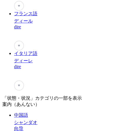
♥
フランス語
ディール
dire
♥
イタリア語
ディーレ
dire
♥
「状態・状況」カテゴリの一部を表示
案内（あんない）
中国語
シャンダオ
向导