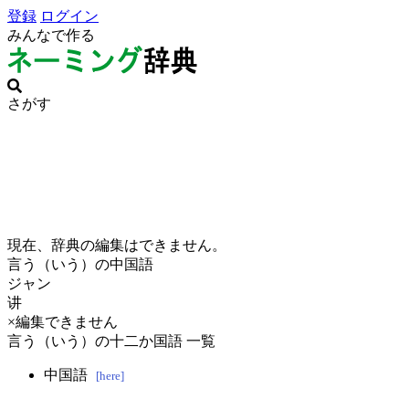
登録
ログイン
みんなで作る
さがす
現在、辞典の編集はできません。
言う（いう）の中国語
ジャン
讲
×編集できません
言う（いう）の十二か国語 一覧
中国語
[here]