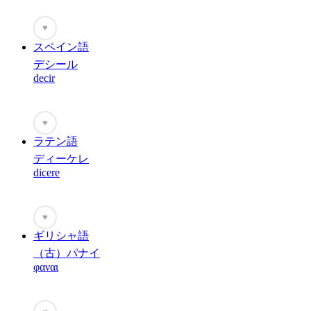
♥
スペイン語
デシール
decir
♥
ラテン語
ディーケレ
dicere
♥
ギリシャ語
（古）パナイ
φαναι