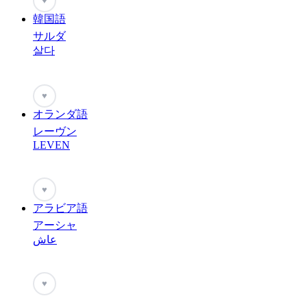
♥
韓国語
サルダ
살다
♥
オランダ語
レーヴン
LEVEN
♥
アラビア語
アーシャ
عاش
♥