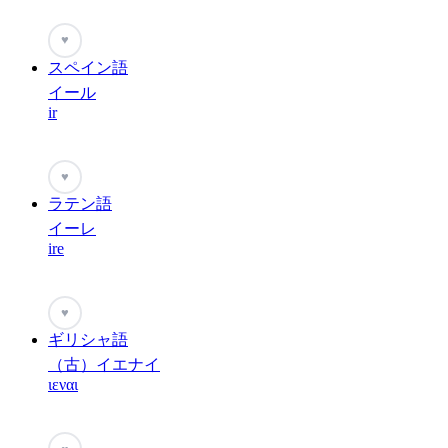
♥
スペイン語
イール
ir
♥
ラテン語
イーレ
ire
♥
ギリシャ語
（古）イエナイ
ιεναι