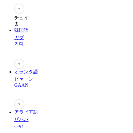
♥
チュイ
去
韓国語
ガダ
가다
♥
オランダ語
ヒァーン
GAAN
♥
アラビア語
ザハバ
ذهب