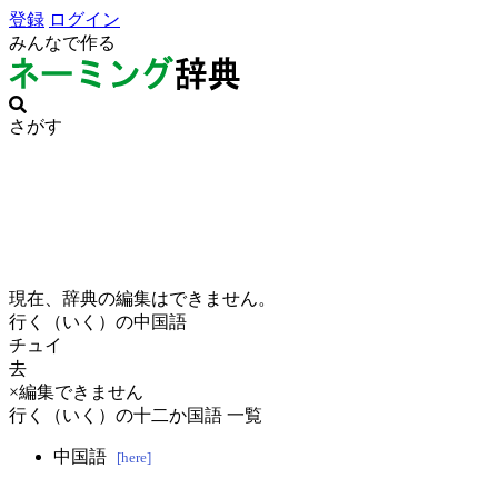
登録
ログイン
みんなで作る
さがす
現在、辞典の編集はできません。
行く（いく）の中国語
チュイ
去
×編集できません
行く（いく）の十二か国語 一覧
中国語
[here]