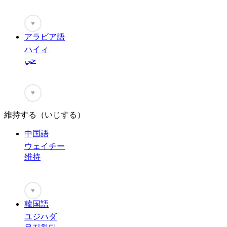
♥
アラビア語
ハイィ
حي
♥
維持する（いじする）
中国語
ウェイチー
维持
♥
韓国語
ユジハダ