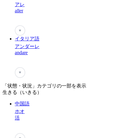
アレ
aller
♥
イタリア語
アンダーレ
andare
♥
「状態・状況」カテゴリの一部を表示
生きる（いきる）
中国語
ホオ
活