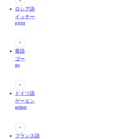
♥
ロシア語
イッチー
идти
♥
英語
ゴー
go
♥
ドイツ語
ゲーエン
gehen
♥
フランス語