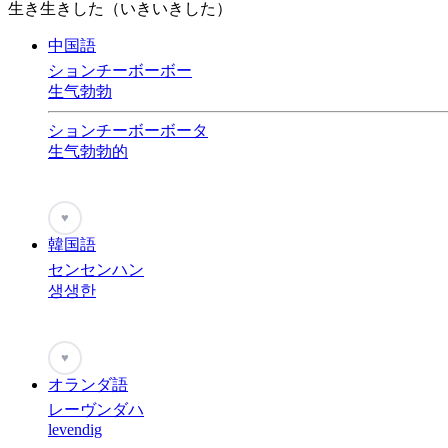
生き生きした（いきいきした）
中国語
ションチーボーボー
生气勃勃
ションチーボーボータ
生气勃勃的
♥
韓国語
センセンハン
생생한
♥
オランダ語
レーヴンダハ
levendig