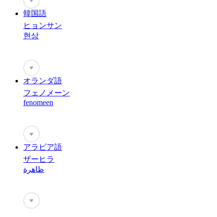
♥
韓国語
ヒョンサン
현상
♥
オランダ語
フェノメーン
fenomeen
♥
アラビア語
ザーヒラ
ظاهرة
♥