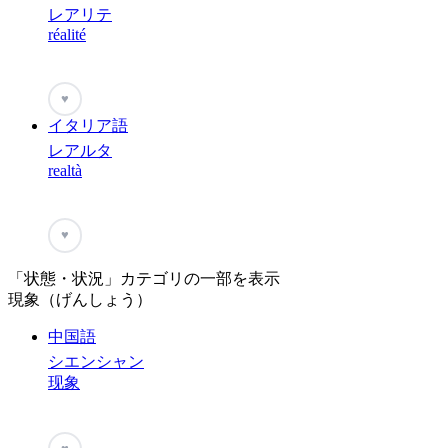
レアリテ
réalité
♥
イタリア語
レアルタ
realtà
♥
「状態・状況」カテゴリの一部を表示
現象（げんしょう）
中国語
シエンシャン
现象