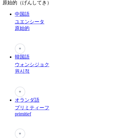
原始的（げんしてき）
中国語
ユエンシータ
原始的
♥
韓国語
ウォンシジョク
원시적
♥
オランダ語
プリミティーフ
primitief
♥