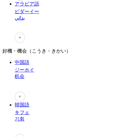
アラビア語
ビダーイー
بدائي
♥
好機・機会（こうき・きかい）
中国語
ジーホイ
机会
♥
韓国語
キフェ
기회