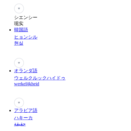
♥
シエンシー
现实
韓国語
ヒョンシル
현실
♥
オランダ語
ウェルクルックハイドゥ
werkelijkheid
♥
アラビア語
ハキーカ
حقيقة