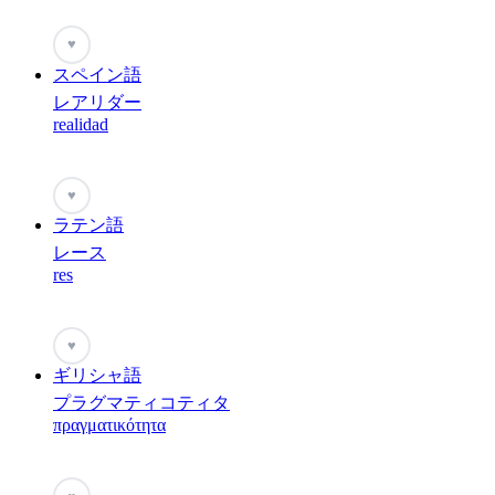
♥
スペイン語
レアリダー
realidad
♥
ラテン語
レース
res
♥
ギリシャ語
プラグマティコティタ
πραγματικότητα