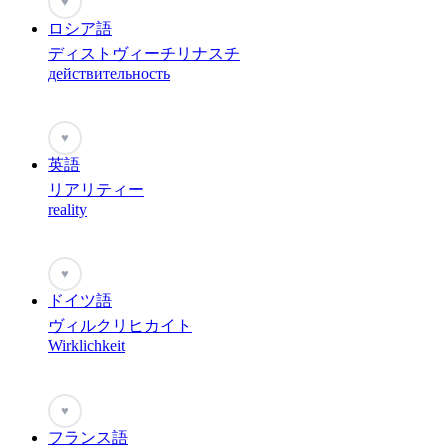
♥
ロシア語
ディストヴィーチリナスチ
действительность
♥
英語
リアリティー
reality
♥
ドイツ語
ヴィルクリヒカイト
Wirklichkeit
♥
フランス語