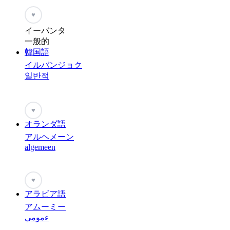
♥
イーバンタ
一般的
韓国語
イルバンジョク
일반적
♥
オランダ語
アルヘメーン
algemeen
♥
アラビア語
アムーミー
ءمومي