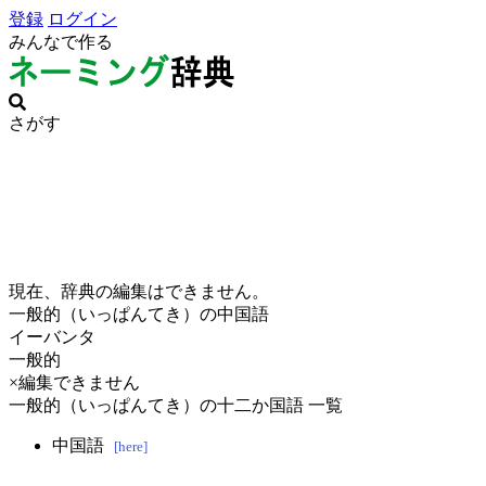
登録
ログイン
みんなで作る
さがす
現在、辞典の編集はできません。
一般的（いっぱんてき）の中国語
イーバンタ
一般的
×編集できません
一般的（いっぱんてき）の十二か国語 一覧
中国語
[here]