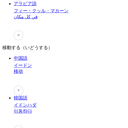
アラビア語
フィー・クッル・マカーン
في كل مكان
♥
移動する（いどうする）
中国語
イードン
移动
♥
韓国語
イドンハダ
이동하다