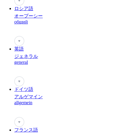
♥
ロシア語
オープーシー
общий
♥
英語
ジェネラル
general
♥
ドイツ語
アルゲマイン
allgemein
♥
フランス語