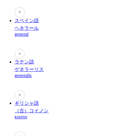
♥
スペイン語
ヘネラール
general
♥
ラテン語
ゲネラーリス
generalis
♥
ギリシャ語
（古）コイノン
κοινον