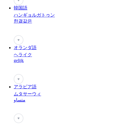
♥
韓国語
ハンギョルガトゥン
한결같은
♥
オランダ語
ヘライク
gelijk
♥
アラビア語
ムタサーウィ
متساو
♥