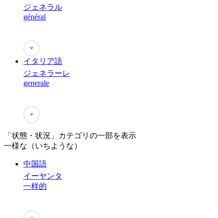
ジェネラル
général
♥
イタリア語
ジェネラーレ
generale
♥
「状態・状況」カテゴリの一部を表示
一様な（いちような）
中国語
イーヤンタ
一样的