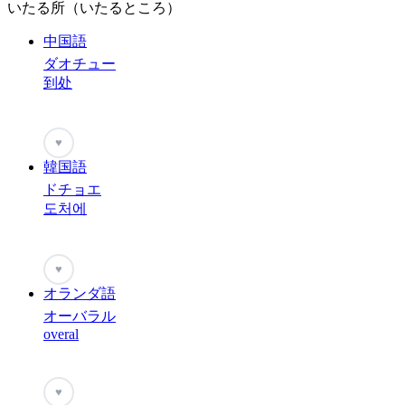
いたる所（いたるところ）
中国語
ダオチュー
到处
♥
韓国語
ドチョエ
도처에
♥
オランダ語
オーバラル
overal
♥