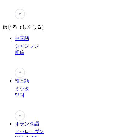
♥
信じる（しんじる）
中国語
シャンシン
相信
♥
韓国語
ミッタ
믿다
♥
オランダ語
ヒゥローヴン