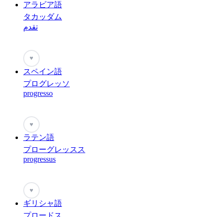
アラビア語
タカッダム
تقدم
♥
スペイン語
プログレッソ
progresso
♥
ラテン語
プローグレッスス
progressus
♥
ギリシャ語
プロードス