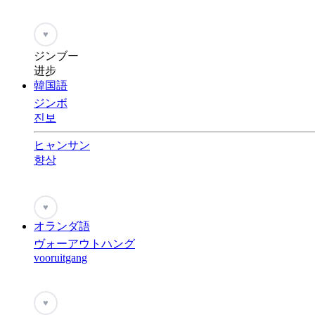
♥
ジンブー
进步
韓国語
ジンボ
진보
ヒャンサン
향상
♥
オランダ語
ヴォーアウトハング
vooruitgang
♥