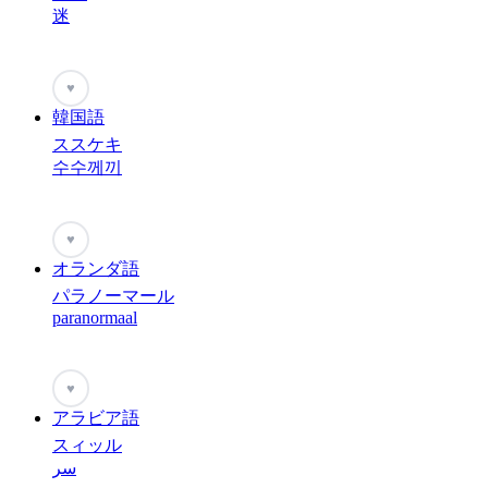
迷
♥
韓国語
ススケキ
수수께끼
♥
オランダ語
パラノーマール
paranormaal
♥
アラビア語
スィッル
سر