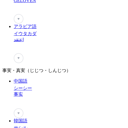
GELOVEN
♥
アラビア語
イウタカダ
اعتقد
♥
事実・真実（じじつ・しんじつ）
中国語
シーシー
事实
♥
韓国語
サシル