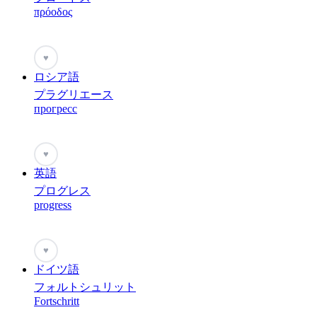
πρόοδος
♥
ロシア語
プラグリエース
прогресс
♥
英語
プログレス
progress
♥
ドイツ語
フォルトシュリット
Fortschritt