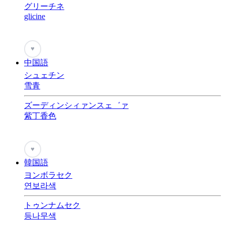
グリーチネ
glicine
♥
中国語
シュェチン
雪青
ズーディンシィァンスェ゛ァ
紫丁香色
♥
韓国語
ヨンボラセク
연보라색
トゥンナムセク
등나무색