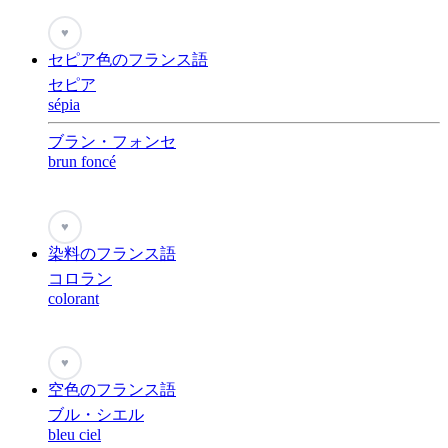
♥
セピア色のフランス語
セピア
sépia
ブラン・フォンセ
brun foncé
♥
染料のフランス語
コロラン
colorant
♥
空色のフランス語
ブル・シエル
bleu ciel