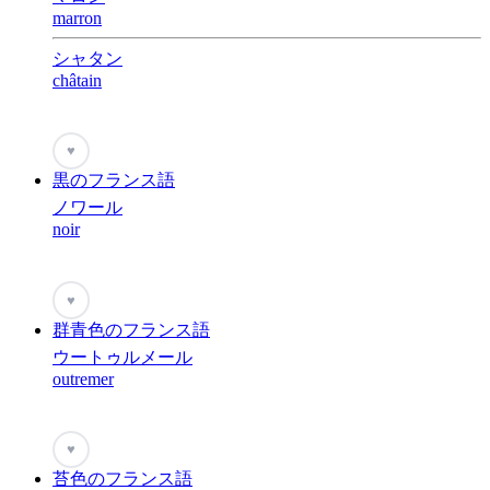
marron
シャタン
châtain
♥
黒のフランス語
ノワール
noir
♥
群青色のフランス語
ウートゥルメール
outremer
♥
苔色のフランス語