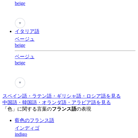
beige
♥
イタリア語
ベージュ
beige
ベージュ
beige
♥
スペイン語・ラテン語・ギリシャ語・ロシア語を見る
中国語・韓国語・オランダ語・アラビア語を見る
「色」に関する言葉の
フランス語
の表現
藍色のフランス語
インディゴ
indigo