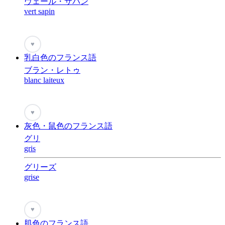
ヴェール・サパン
vert sapin
♥
乳白色のフランス語
ブラン・レトゥ
blanc laiteux
♥
灰色・鼠色のフランス語
グリ
gris
グリーズ
grise
♥
肌色のフランス語