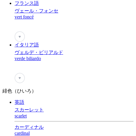
フランス語
ヴェール・フォンセ
vert foncé
♥
イタリア語
ヴェルデ・ビリアルド
verde biliardo
♥
緋色（ひいろ）
英語
スカーレット
scarlet
カーディナル
cardinal