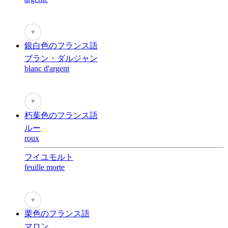
♥
銀白色のフランス語
ブラン・ダルジャン
blanc d'argent
♥
朽葉色のフランス語
ルー
roux
フイユモルト
feuille morte
♥
栗色のフランス語
マロン