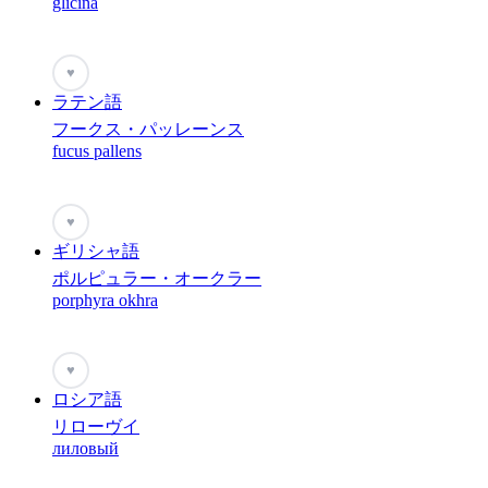
glicina
♥
ラテン語
フークス・パッレーンス
fucus pallens
♥
ギリシャ語
ポルピュラー・オークラー
porphyra okhra
♥
ロシア語
リローヴイ
лиловый