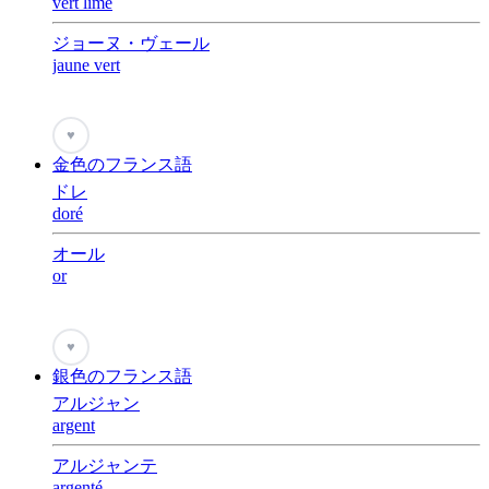
vert lime
ジョーヌ・ヴェール
jaune vert
♥
金色のフランス語
ドレ
doré
オール
or
♥
銀色のフランス語
アルジャン
argent
アルジャンテ
argenté