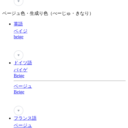
♥
ベージュ色・生成り色（べーじゅ・きなり）
英語
ベイジ
beige
♥
ドイツ語
バイゲ
Beige
ベージュ
Beige
♥
フランス語
ベージュ