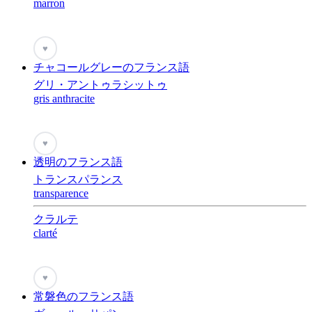
marron
♥
チャコールグレーのフランス語
グリ・アントゥラシットゥ
gris anthracite
♥
透明のフランス語
トランスパランス
transparence
クラルテ
clarté
♥
常磐色のフランス語