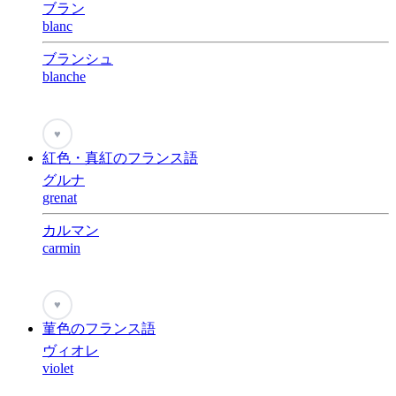
ブラン
blanc
ブランシュ
blanche
♥
紅色・真紅のフランス語
グルナ
grenat
カルマン
carmin
♥
菫色のフランス語
ヴィオレ
violet