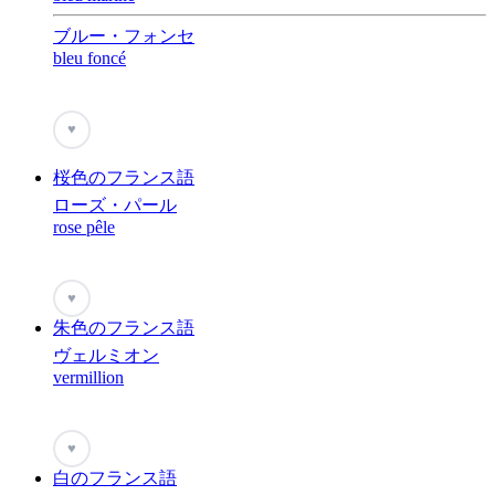
ブルー・フォンセ
bleu foncé
♥
桜色のフランス語
ローズ・パール
rose pêle
♥
朱色のフランス語
ヴェルミオン
vermillion
♥
白のフランス語