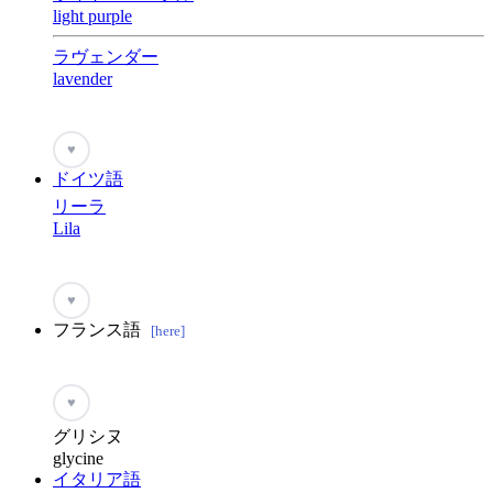
light purple
ラヴェンダー
lavender
♥
ドイツ語
リーラ
Lila
♥
フランス語
[here]
♥
グリシヌ
glycine
イタリア語