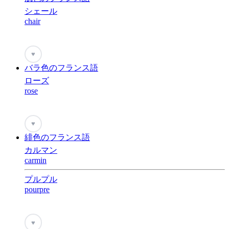
シェール
chair
♥
バラ色のフランス語
ローズ
rose
♥
緋色のフランス語
カルマン
carmin
プルプル
pourpre
♥