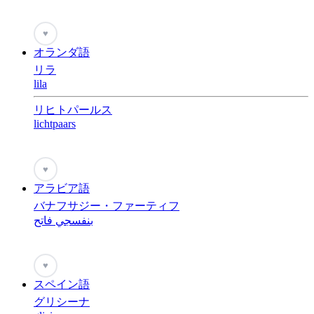
♥
オランダ語
リラ
lila
リヒトパールス
lichtpaars
♥
アラビア語
バナフサジー・ファーティフ
بنفسجي فاتح
♥
スペイン語
グリシーナ