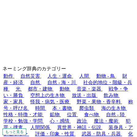
ネーミング辞典のカテゴリー
動作
自然災害
人生・運命
人間
動物 - 鳥
財
産・経済
自然
自然 - 海・川
社会的地位・階級・兵
種
光
都市・建物
動物
音楽・楽器
戦争・争
い・勝負
空想上の生き物
放送・出版
飲み物
家・家具
怪我・病気・医療
野菜・果物・香辛料
称
号・呼び名
時間
本・書物
爬虫類
海の生き物
性格・特徴・才能
鉱物
位置
食べ物
自然 - 陸
学校・勉強・学問
心・感情
政治
魔法・魔術
犯
罪・捜査
人間関係
異世界・神話・伝説
装身具・ア
もっと見る
もっと見る
もっと見る
もっと見る
もっと見る
もっと見る
もっと見る
もっと見る
もっと見る
もっと見る
もっと見る
もっと見る
もっと見る
もっと見る
もっと見る
もっと見る
もっと見る
もっと見る
もっと見る
もっと見る
もっと見る
もっと見る
もっと見る
もっと見る
もっと見る
もっと見る
もっと見る
もっと見る
もっと見る
クセサリー
評価・印象・性質
武器・防具・兵器
化