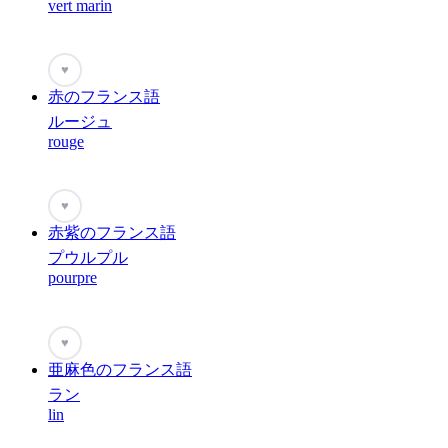
vert marin
♥
赤のフランス語
ルージュ
rouge
♥
赤紫のフランス語
プウルプル
pourpre
♥
亜麻色のフランス語
ラン
lin