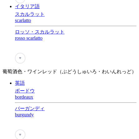
イタリア語
スカルラット
scarlatto
ロッソ・スカルラット
rosso scarlatto
♥
葡萄酒色・ワインレッド（ぶどうしゅいろ・わいんれっど）
英語
ボードウ
bordeaux
バーガンディ
burgundy
♥