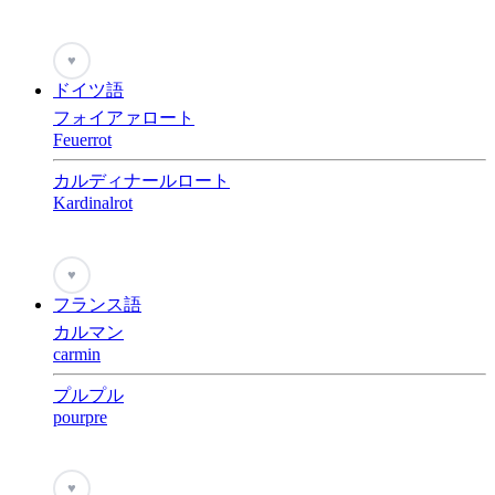
♥
ドイツ語
フォイアァロート
Feuerrot
カルディナールロート
Kardinalrot
♥
フランス語
カルマン
carmin
プルプル
pourpre
♥