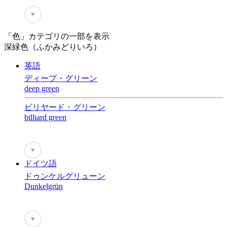
♥
「色」カテゴリの一部を表示
深緑色（ふかみどりいろ）
英語
ディープ・グリーン
deep green
ビリヤード・グリーン
billiard green
♥
ドイツ語
ドゥンケルグリューン
Dunkelgrün
♥