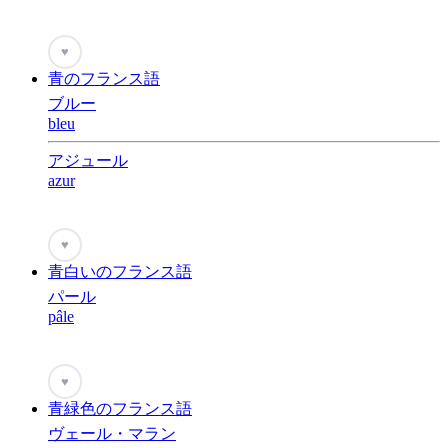
♥
青のフランス語
ブルー
bleu
アジュール
azur
♥
青白いのフランス語
パール
pâle
♥
青緑色のフランス語
ヴェール・マラン