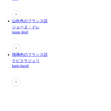
♥
山吹色のフランス語
ジョーヌ・ドレ
jaune doré
♥
瑠璃色のフランス語
ラピスラジュリ
lapis-lazuli
♥