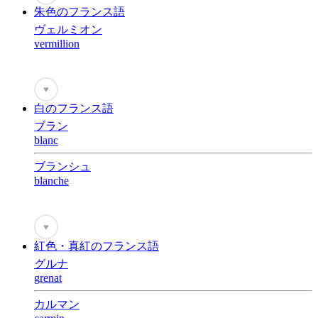
朱色のフランス語
ヴェルミオン
vermillion
♥
白のフランス語
ブラン
blanc
ブランシュ
blanche
♥
紅色・真紅のフランス語
グルナ
grenat
カルマン