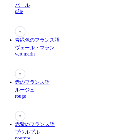
パール
pâle
♥
青緑色のフランス語
ヴェール・マラン
vert marin
♥
赤のフランス語
ルージュ
rouge
♥
赤紫のフランス語
プウルプル
pourpre