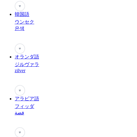
♥
韓国語
ウンセク
은색
♥
オランダ語
ジルヴァラ
zilver
♥
アラビア語
フィッダ
فضة
♥