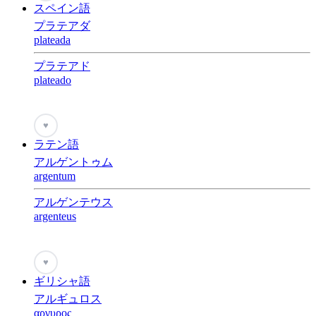
スペイン語
プラテアダ
plateada
プラテアド
plateado
♥
ラテン語
アルゲントゥム
argentum
アルゲンテウス
argenteus
♥
ギリシャ語
アルギュロス
αργυρος