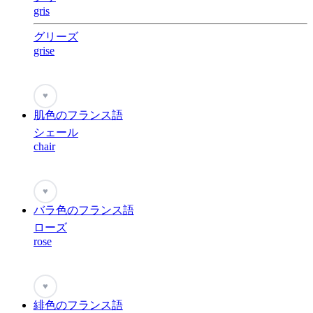
gris
グリーズ
grise
♥
肌色のフランス語
シェール
chair
♥
バラ色のフランス語
ローズ
rose
♥
緋色のフランス語