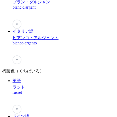
ブラン・ダルジャン
blanc d'argent
♥
イタリア語
ビアンコ・アルジェント
bianco argento
♥
朽葉色（くちばいろ）
英語
ラシト
russet
♥
ドイツ語