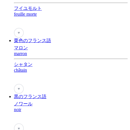
フイユモルト
feuille morte
♥
栗色のフランス語
マロン
marron
シャタン
châtain
♥
黒のフランス語
ノワール
noir
♥