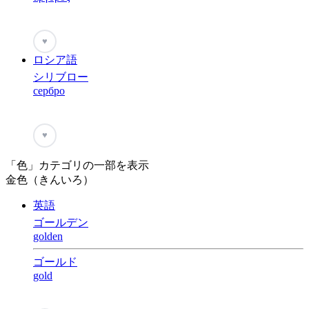
♥
ロシア語
シリブロー
сербро
♥
「色」カテゴリの一部を表示
金色（きんいろ）
英語
ゴールデン
golden
ゴールド
gold