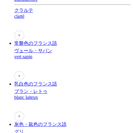
クラルテ
clarté
♥
常磐色のフランス語
ヴェール・サパン
vert sapin
♥
乳白色のフランス語
ブラン・レトゥ
blanc laiteux
♥
灰色・鼠色のフランス語
グリ