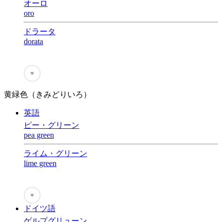
オーロ
oro
ドラータ
dorata
♥
黄緑色（きみどりいろ）
英語
ピー・グリーン
pea green
ライム・グリーン
lime green
♥
ドイツ語
ゲルプグリューン