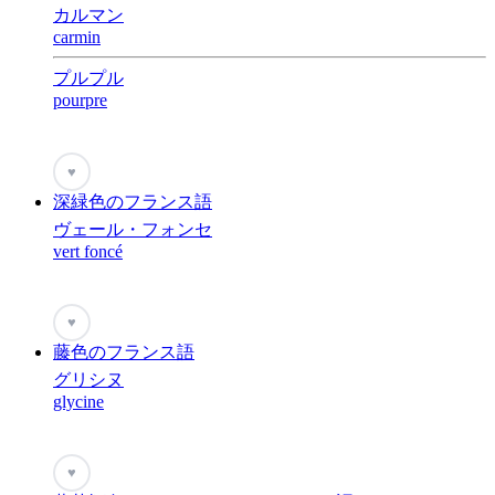
カルマン
carmin
プルプル
pourpre
♥
深緑色のフランス語
ヴェール・フォンセ
vert foncé
♥
藤色のフランス語
グリシヌ
glycine
♥