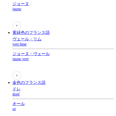
ジョーヌ
jaune
♥
黄緑色のフランス語
ヴェール・リム
vert lime
ジョーヌ・ヴェール
jaune vert
♥
金色のフランス語
ドレ
doré
オール
or