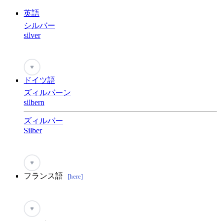
英語
シルバー
silver
♥
ドイツ語
ズィルバーン
silbern
ズィルバー
Silber
♥
フランス語
[here]
♥