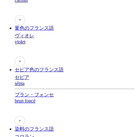
carmin
♥
菫色のフランス語
ヴィオレ
violet
♥
セピア色のフランス語
セピア
sépia
ブラン・フォンセ
brun foncé
♥
染料のフランス語
コロラン