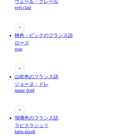
ヴェール・クレール
vert clair
♥
桃色・ピンクのフランス語
ローズ
rose
♥
山吹色のフランス語
ジョーヌ・ドレ
jaune doré
♥
瑠璃色のフランス語
ラピスラジュリ
lapis-lazuli