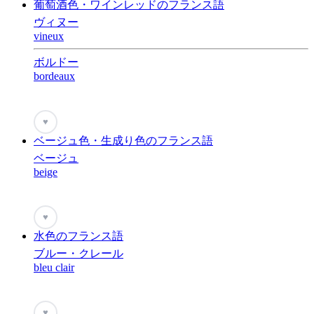
葡萄酒色・ワインレッドのフランス語
ヴィヌー
vineux
ボルドー
bordeaux
♥
ベージュ色・生成り色のフランス語
ベージュ
beige
♥
水色のフランス語
ブルー・クレール
bleu clair
♥