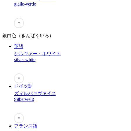
giallo-verde
♥
銀白色（ぎんぱくいろ）
英語
シルヴァー・ホワイト
silver white
♥
ドイツ語
ズィルバァヴァイス
Silberweiß
♥
フランス語