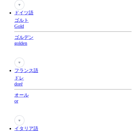
♥
ドイツ語
ゴルト
Gold
ゴルデン
golden
♥
フランス語
ドレ
doré
オール
or
♥
イタリア語