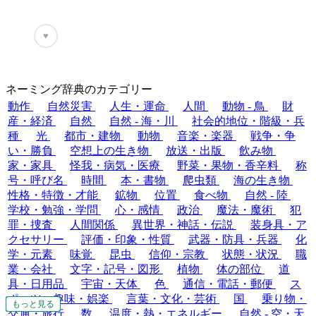
♥
ネーミング辞典のカテゴリー
動作
自然災害
人生・運命
人間
動物 - 鳥
財
産・経済
自然
自然 - 海・川
社会的地位・階級・兵
種
光
都市・建物
動物
音楽・楽器
戦争・争
い・勝負
空想上の生き物
放送・出版
飲み物
家・家具
怪我・病気・医療
野菜・果物・香辛料
称
号・呼び名
時間
本・書物
爬虫類
海の生き物
性格・特徴・才能
鉱物
位置
食べ物
自然 - 陸
学校・勉強・学問
心・感情
政治
魔法・魔術
犯
罪・捜査
人間関係
異世界・神話・伝説
装身具・ア
クセサリー
評価・印象・性質
武器・防具・兵器
化
学・元素
味覚
昆虫
信仰・宗教
状態・状況
職
業・会社
文字・記号・図形
植物
体の部位
道
具・日用品
宇宙・天体
色
通信・電話・郵便
ス
ポーツ・趣味・娯楽
言葉・文化・芸術
国
乗り物・
もっと見る
もっと見る
もっと見る
もっと見る
もっと見る
もっと見る
もっと見る
もっと見る
もっと見る
もっと見る
もっと見る
もっと見る
もっと見る
もっと見る
もっと見る
もっと見る
もっと見る
もっと見る
もっと見る
もっと見る
もっと見る
もっと見る
もっと見る
もっと見る
もっと見る
もっと見る
交通・旅行
数
温度・熱・エネルギー
自然 - 空・天