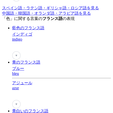
スペイン語・ラテン語・ギリシャ語・ロシア語を見る
中国語・韓国語・オランダ語・アラビア語を見る
「色」に関する言葉の
フランス語
の表現
藍色のフランス語
インディゴ
indigo
♥
青のフランス語
ブルー
bleu
アジュール
azur
♥
青白いのフランス語