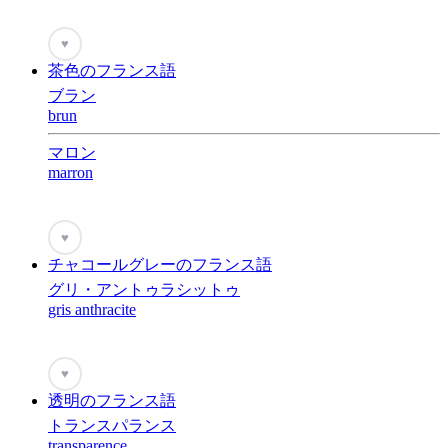
♥
茶色のフランス語
ブラン
brun
マロン
marron
♥
チャコールグレーのフランス語
グリ・アントゥラシットゥ
gris anthracite
♥
透明のフランス語
トランスパランス
transparence