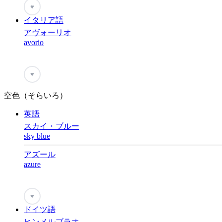
♥
イタリア語
アヴォーリオ
avorio
♥
空色（そらいろ）
英語
スカイ・ブルー
sky blue
アズール
azure
♥
ドイツ語
ヒンメルブラオ