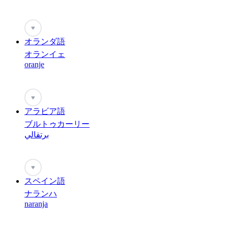
♥
オランダ語
オランイェ
oranje
♥
アラビア語
ブルトゥカーリー
برتقالي
♥
スペイン語
ナランハ
naranja