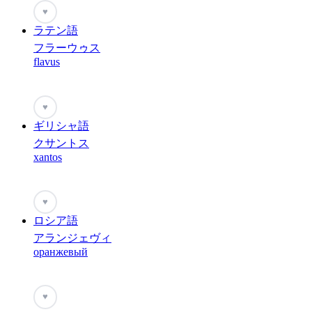
♥
ラテン語
フラーウゥス
flavus
♥
ギリシャ語
クサントス
xantos
♥
ロシア語
アランジェヴィ
оранжевый
♥