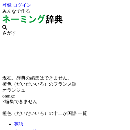
登録
ログイン
みんなで作る
さがす
現在、辞典の編集はできません。
橙色（だいだいいろ）のフランス語
オランジュ
orange
×編集できません
橙色（だいだいいろ）の十二か国語 一覧
英語