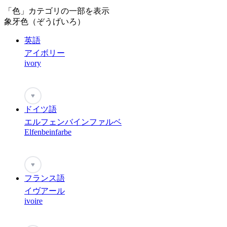
「色」カテゴリの一部を表示
象牙色（ぞうげいろ）
英語
アイボリー
ivory
♥
ドイツ語
エルフェンバインファルベ
Elfenbeinfarbe
♥
フランス語
イヴアール
ivoire