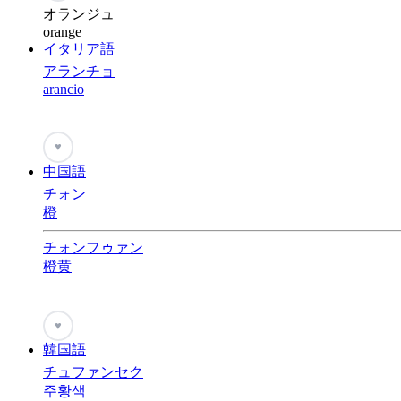
オランジュ
orange
イタリア語
アランチョ
arancio
♥
中国語
チォン
橙
チォンフゥァン
橙黄
♥
韓国語
チュファンセク
주황색