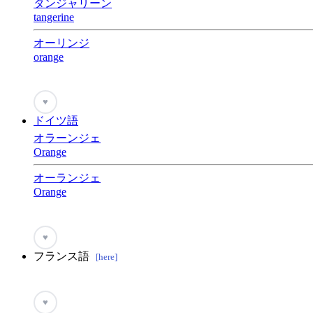
タンジャリーン
tangerine
オーリンジ
orange
♥
ドイツ語
オラーンジェ
Orange
オーランジェ
Orange
♥
フランス語
[here]
♥