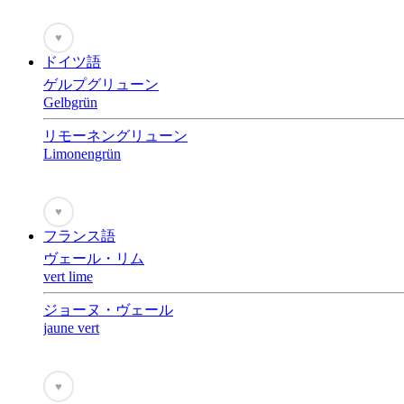
♥
ドイツ語
ゲルプグリューン
Gelbgrün
リモーネングリューン
Limonengrün
♥
フランス語
ヴェール・リム
vert lime
ジョーヌ・ヴェール
jaune vert
♥