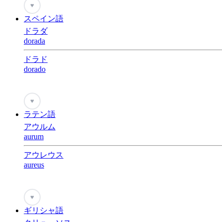
♥
スペイン語
ドラダ
dorada
ドラド
dorado
♥
ラテン語
アウルム
aurum
アウレウス
aureus
♥
ギリシャ語