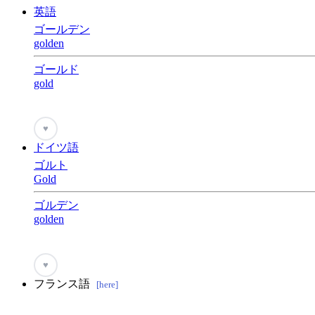
英語
ゴールデン
golden
ゴールド
gold
♥
ドイツ語
ゴルト
Gold
ゴルデン
golden
♥
フランス語
[here]