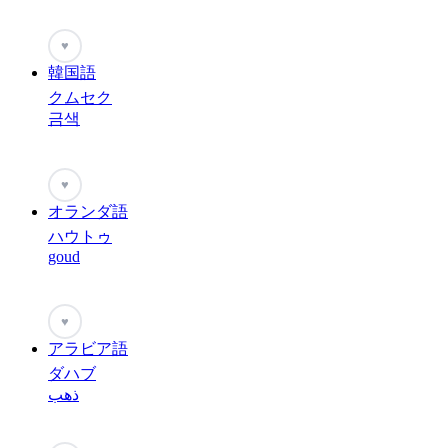
♥
韓国語
クムセク
금색
♥
オランダ語
ハウトゥ
goud
♥
アラビア語
ダハブ
ذهب