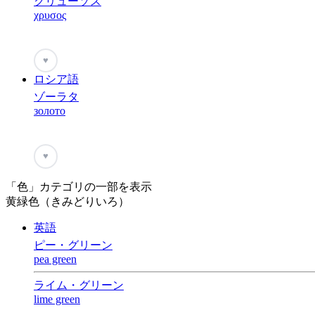
クリューソス
χρυσος
♥
ロシア語
ゾーラタ
золото
♥
「色」カテゴリの一部を表示
黄緑色（きみどりいろ）
英語
ピー・グリーン
pea green
ライム・グリーン
lime green