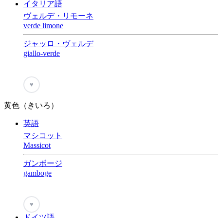
イタリア語
ヴェルデ・リモーネ
verde limone
ジャッロ・ヴェルデ
giallo-verde
♥
黄色（きいろ）
英語
マシコット
Massicot
ガンボージ
gamboge
♥
ドイツ語