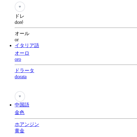
♥
ドレ
doré
オール
or
イタリア語
オーロ
oro
ドラータ
dorata
♥
中国語
金色
ホアンジン
黄金