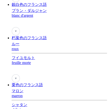
銀白色のフランス語
ブラン・ダルジャン
blanc d'argent
♥
朽葉色のフランス語
ルー
roux
フイユモルト
feuille morte
♥
栗色のフランス語
マロン
marron
シャタン