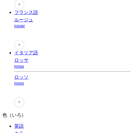
♥
フランス語
ルージュ
rouge
♥
イタリア語
ロッサ
rossa
ロッソ
rosso
♥
色（いろ）
英語