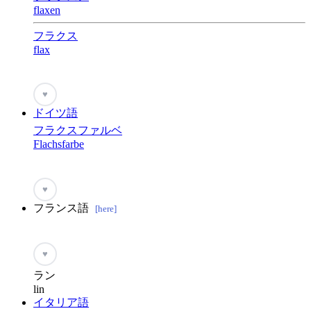
flaxen
フラクス
flax
♥
ドイツ語
フラクスファルベ
Flachsfarbe
♥
フランス語
[here]
♥
ラン
lin
イタリア語