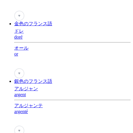
♥
金色のフランス語
ドレ
doré
オール
or
♥
銀色のフランス語
アルジャン
argent
アルジャンテ
argenté
♥