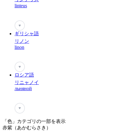
linteus
♥
ギリシャ語
リノン
linon
♥
ロシア語
リニャノイ
льняной
♥
「色」カテゴリの一部を表示
赤紫（あかむらさき）