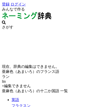
登録
ログイン
みんなで作る
さがす
現在、辞典の編集はできません。
亜麻色（あまいろ）のフランス語
ラン
lin
×編集できません
亜麻色（あまいろ）の十二か国語 一覧
英語
フラクスン