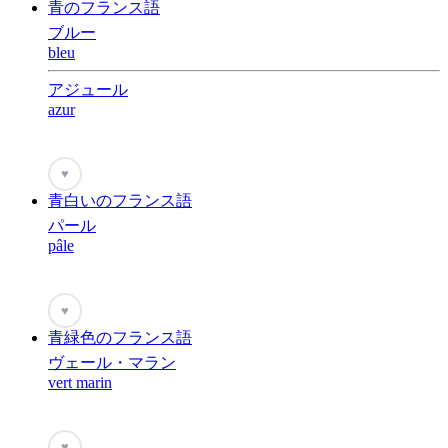
青のフランス語
ブルー
bleu
アジュール
azur
♥
青白いのフランス語
パール
pâle
♥
青緑色のフランス語
ヴェール・マラン
vert marin
♥