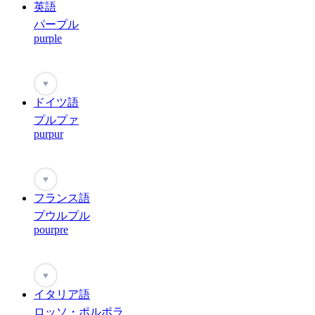
英語
パープル
purple
♥
ドイツ語
プルプァ
purpur
♥
フランス語
プウルプル
pourpre
♥
イタリア語
ロッソ・ポルポラ