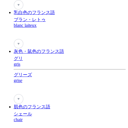
♥
乳白色のフランス語
ブラン・レトゥ
blanc laiteux
♥
灰色・鼠色のフランス語
グリ
gris
グリーズ
grise
♥
肌色のフランス語
シェール
chair