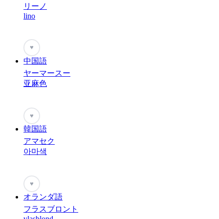
リーノ
lino
♥
中国語
ヤーマースー
亚麻色
♥
韓国語
アマセク
아마색
♥
オランダ語
フラスブロント
vlasblond