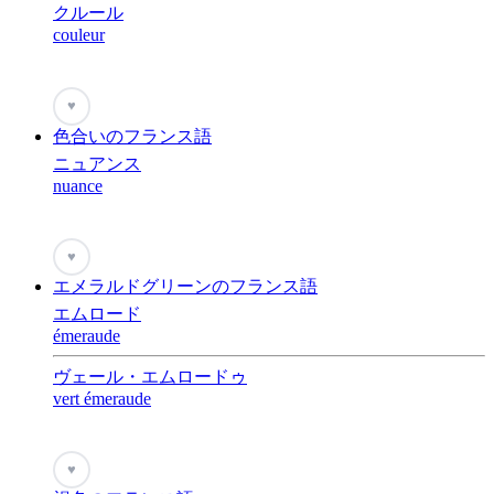
クルール
couleur
♥
色合いのフランス語
ニュアンス
nuance
♥
エメラルドグリーンのフランス語
エムロード
émeraude
ヴェール・エムロードゥ
vert émeraude
♥