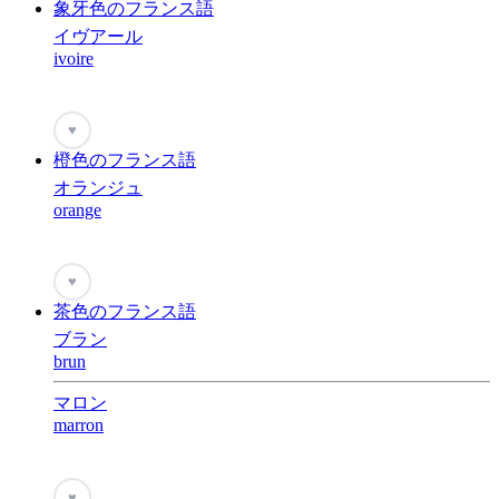
象牙色のフランス語
イヴアール
ivoire
♥
橙色のフランス語
オランジュ
orange
♥
茶色のフランス語
ブラン
brun
マロン
marron
♥