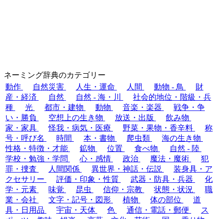
ネーミング辞典のカテゴリー
動作
自然災害
人生・運命
人間
動物 - 鳥
財
産・経済
自然
自然 - 海・川
社会的地位・階級・兵
種
光
都市・建物
動物
音楽・楽器
戦争・争
い・勝負
空想上の生き物
放送・出版
飲み物
家・家具
怪我・病気・医療
野菜・果物・香辛料
称
号・呼び名
時間
本・書物
爬虫類
海の生き物
性格・特徴・才能
鉱物
位置
食べ物
自然 - 陸
学校・勉強・学問
心・感情
政治
魔法・魔術
犯
罪・捜査
人間関係
異世界・神話・伝説
装身具・ア
クセサリー
評価・印象・性質
武器・防具・兵器
化
学・元素
味覚
昆虫
信仰・宗教
状態・状況
職
業・会社
文字・記号・図形
植物
体の部位
道
具・日用品
宇宙・天体
色
通信・電話・郵便
ス