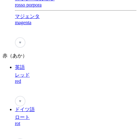
rosso porpora
マジェンタ
magenta
♥
赤（あか）
英語
レッド
red
♥
ドイツ語
ロート
rot