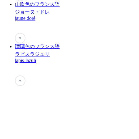
山吹色のフランス語
ジョーヌ・ドレ
jaune doré
♥
瑠璃色のフランス語
ラピスラジュリ
lapis-lazuli
♥