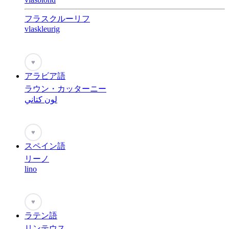
フラスクルーリフ
vlaskleurig
♥
アラビア語
ラウン・カッターニー
لون كتاني
♥
スペイン語
リーノ
lino
♥
ラテン語
リンテウス