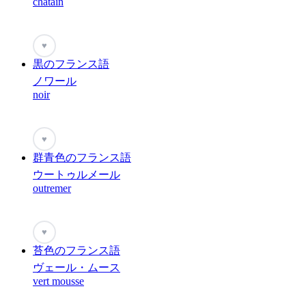
châtain
♥
黒のフランス語
ノワール
noir
♥
群青色のフランス語
ウートゥルメール
outremer
♥
苔色のフランス語
ヴェール・ムース
vert mousse