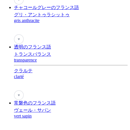
チャコールグレーのフランス語
グリ・アントゥラシットゥ
gris anthracite
♥
透明のフランス語
トランスパランス
transparence
クラルテ
clarté
♥
常磐色のフランス語
ヴェール・サパン
vert sapin