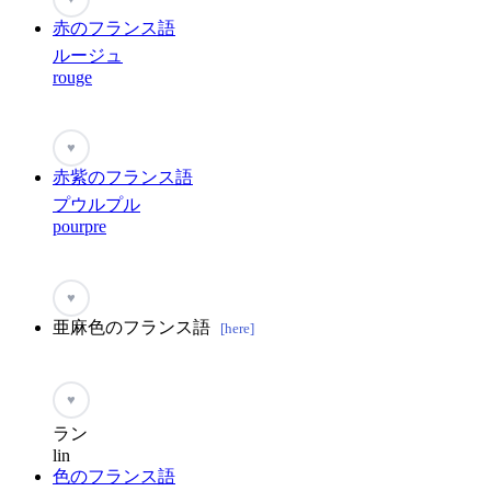
赤のフランス語
ルージュ
rouge
♥
赤紫のフランス語
プウルプル
pourpre
♥
亜麻色のフランス語
[here]
♥
ラン
lin
色のフランス語