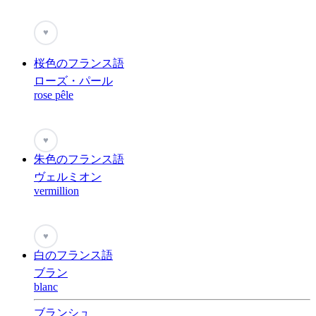
♥
桜色のフランス語
ローズ・パール
rose pêle
♥
朱色のフランス語
ヴェルミオン
vermillion
♥
白のフランス語
ブラン
blanc
ブランシュ