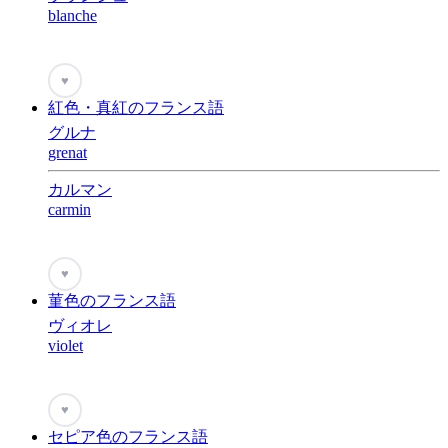
blanche
♥
紅色・真紅のフランス語
グルナ
grenat
カルマン
carmin
♥
菫色のフランス語
ヴィオレ
violet
♥
セピア色のフランス語