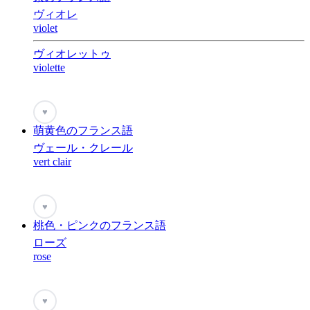
ヴィオレ
violet
ヴィオレットゥ
violette
♥
萌黄色のフランス語
ヴェール・クレール
vert clair
♥
桃色・ピンクのフランス語
ローズ
rose
♥