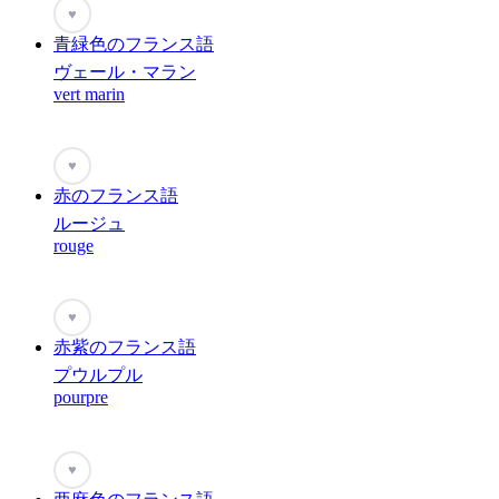
♥
青緑色のフランス語
ヴェール・マラン
vert marin
♥
赤のフランス語
ルージュ
rouge
♥
赤紫のフランス語
プウルプル
pourpre
♥