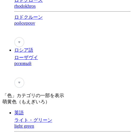
ロドクロース
rhodokhros
ロドクルーン
ροδοχρουν
♥
ロシア語
ローザヴイ
розовый
♥
「色」カテゴリの一部を表示
萌黄色（もえぎいろ）
英語
ライト・グリーン
light green