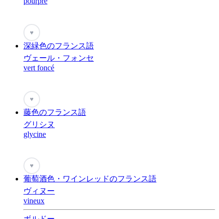
pourpre
♥
深緑色のフランス語
ヴェール・フォンセ
vert foncé
♥
藤色のフランス語
グリシヌ
glycine
♥
葡萄酒色・ワインレッドのフランス語
ヴィヌー
vineux
ボルドー