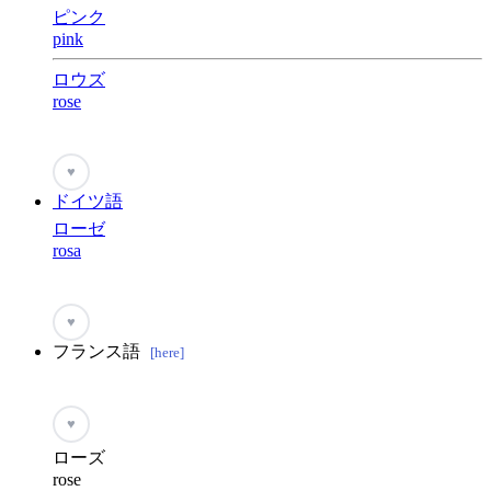
ピンク
pink
ロウズ
rose
♥
ドイツ語
ローゼ
rosa
♥
フランス語
[here]
♥
ローズ
rose