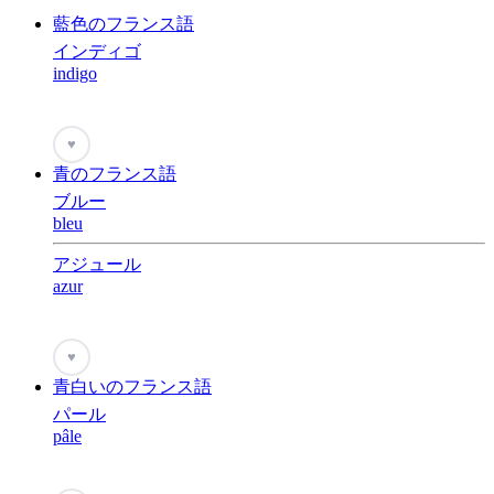
藍色のフランス語
インディゴ
indigo
♥
青のフランス語
ブルー
bleu
アジュール
azur
♥
青白いのフランス語
パール
pâle