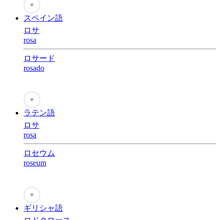
♥
スペイン語
ロサ
rosa
ロサード
rosado
♥
ラテン語
ロサ
rosa
ロセウム
roseum
♥
ギリシャ語