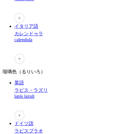
♥
イタリア語
カレンドゥラ
calendula
♥
瑠璃色（るりいろ）
英語
ラピス・ラズリ
lapis lazuli
♥
ドイツ語
ラピスブラオ