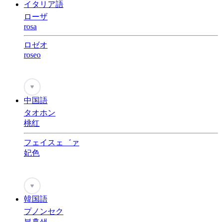
イタリア語
ローザ
rosa
ロゼオ
roseo
♥
中国語
タオホン
桃红
フェイスェ゛ァ
妃色
♥
韓国語
プノンセク
분홍색