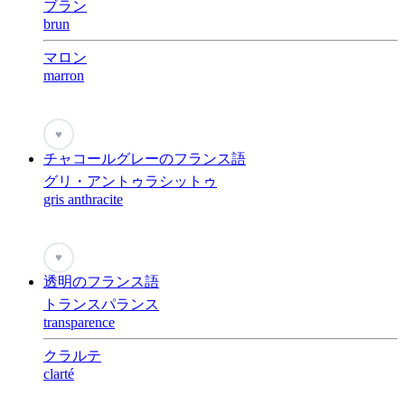
ブラン
brun
マロン
marron
♥
チャコールグレーのフランス語
グリ・アントゥラシットゥ
gris anthracite
♥
透明のフランス語
トランスパランス
transparence
クラルテ
clarté