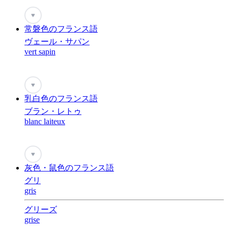
♥
常磐色のフランス語
ヴェール・サパン
vert sapin
♥
乳白色のフランス語
ブラン・レトゥ
blanc laiteux
♥
灰色・鼠色のフランス語
グリ
gris
グリーズ
grise