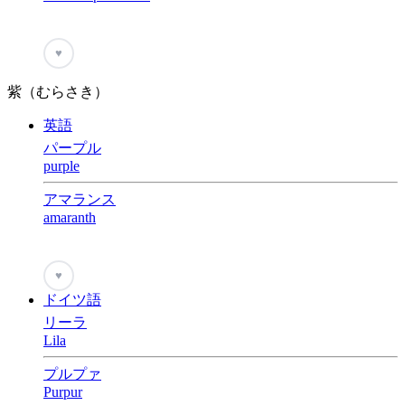
♥
紫（むらさき）
英語
パープル
purple
アマランス
amaranth
♥
ドイツ語
リーラ
Lila
プルプァ
Purpur