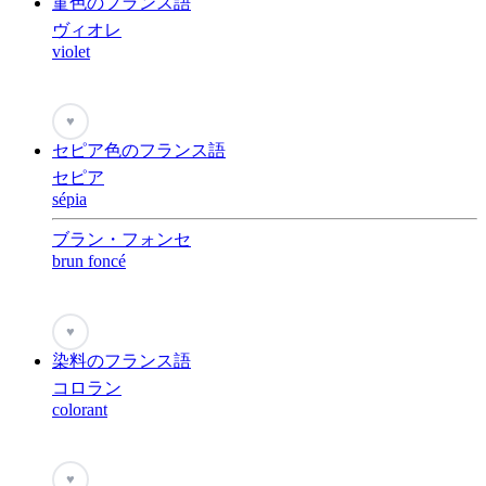
菫色のフランス語
ヴィオレ
violet
♥
セピア色のフランス語
セピア
sépia
ブラン・フォンセ
brun foncé
♥
染料のフランス語
コロラン
colorant
♥