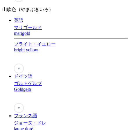
山吹色（やまぶきいろ）
英語
マリゴールド
marigold
ブライト・イエロー
bright yellow
♥
ドイツ語
ゴルトゲルプ
Goldgelb
♥
フランス語
ジョーヌ・ドレ
jaune doré