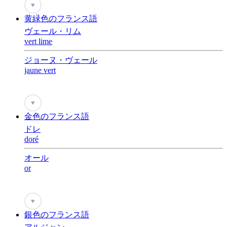
♥
黄緑色のフランス語
ヴェール・リム
vert lime
ジョーヌ・ヴェール
jaune vert
♥
金色のフランス語
ドレ
doré
オール
or
♥
銀色のフランス語