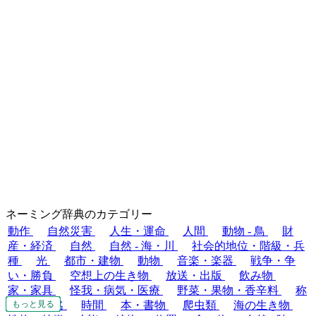
ネーミング辞典のカテゴリー
動作
自然災害
人生・運命
人間
動物 - 鳥
財
産・経済
自然
自然 - 海・川
社会的地位・階級・兵
種
光
都市・建物
動物
音楽・楽器
戦争・争
い・勝負
空想上の生き物
放送・出版
飲み物
家・家具
怪我・病気・医療
野菜・果物・香辛料
称
号・呼び名
時間
本・書物
爬虫類
海の生き物
もっと見る
もっと見る
もっと見る
もっと見る
もっと見る
もっと見る
もっと見る
もっと見る
もっと見る
もっと見る
もっと見る
もっと見る
もっと見る
もっと見る
もっと見る
もっと見る
もっと見る
もっと見る
もっと見る
もっと見る
もっと見る
もっと見る
もっと見る
もっと見る
もっと見る
もっと見る
もっと見る
もっと見る
もっと見る
もっと見る