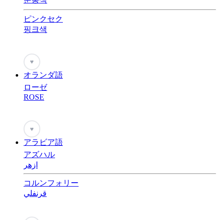
ピンクセク
핑크색
♥
オランダ語
ローゼ
ROSE
♥
アラビア語
アズハル
ازهر
コルンフォリー
قرنفلي