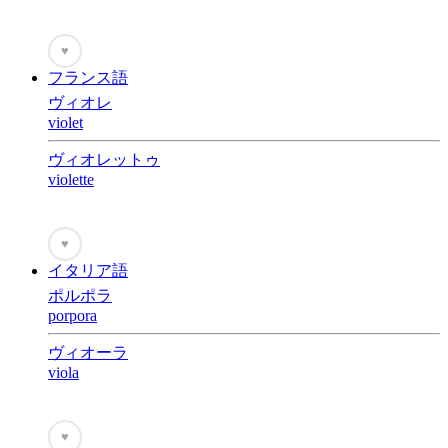
♥
フランス語
ヴィオレ
violet
ヴィオレットゥ
violette
♥
イタリア語
ポルポラ
porpora
ヴィオーラ
viola
♥