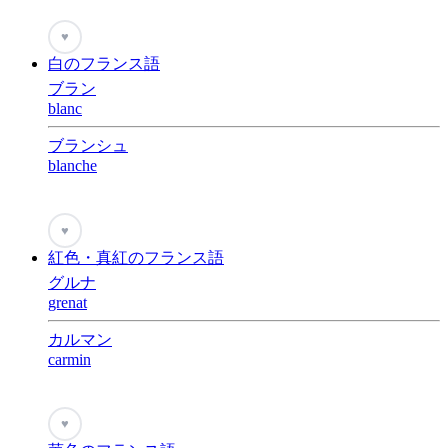
♥
白のフランス語
ブラン
blanc
ブランシュ
blanche
♥
紅色・真紅のフランス語
グルナ
grenat
カルマン
carmin
♥