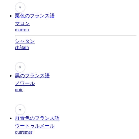
♥
栗色のフランス語
マロン
marron
シャタン
châtain
♥
黒のフランス語
ノワール
noir
♥
群青色のフランス語
ウートゥルメール
outremer