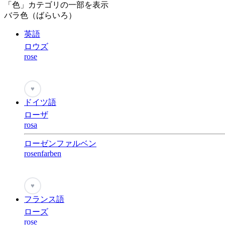
「色」カテゴリの一部を表示
バラ色（ばらいろ）
英語
ロウズ
rose
♥
ドイツ語
ローザ
rosa
ローゼンファルベン
rosenfarben
♥
フランス語
ローズ
rose