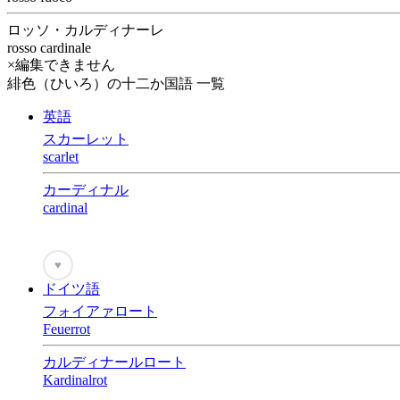
ロッソ・カルディナーレ
rosso cardinale
×編集できません
緋色（ひいろ）の十二か国語 一覧
英語
スカーレット
scarlet
カーディナル
cardinal
♥
ドイツ語
フォイアァロート
Feuerrot
カルディナールロート
Kardinalrot