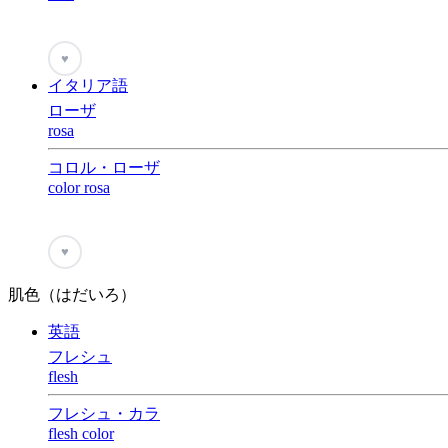
♥
イタリア語
ローザ
rosa
コロル・ローザ
color rosa
♥
肌色（はだいろ）
英語
フレシュ
flesh
フレシュ・カラ
flesh color