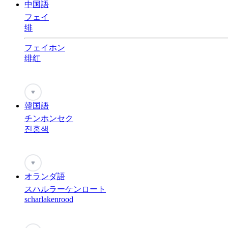
中国語
フェイ
绯
フェイホン
绯红
♥
韓国語
チンホンセク
진홍색
♥
オランダ語
スハルラーケンロート
scharlakenrood