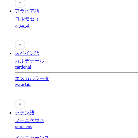
♥
アラビア語
コルモゼィ
قرمزي
♥
スペイン語
カルデナール
cardenal
エスカルラータ
escarlata
♥
ラテン語
プーニケウス
puniceus
イグニカーンス