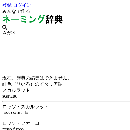
登録
ログイン
みんなで作る
さがす
現在、辞典の編集はできません。
緋色（ひいろ）のイタリア語
スカルラット
scarlatto
ロッソ・スカルラット
rosso scarlatto
ロッソ・フオーコ
rosso fuoco