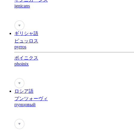
ignicans
♥
ギリシャ語
ピュッロス
pyrros
ポイニクス
phoinix
♥
ロシア語
プンツォーヴィ
пунцовый
♥