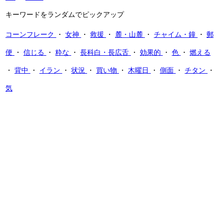
キーワードをランダムでピックアップ
コーンフレーク
・
女神
・
救援
・
麓・山麓
・
チャイム・鐘
・
郵
便
・
信じる
・
粋な
・
長科白・長広舌
・
効果的
・
色
・
燃える
・
背中
・
イラン
・
状況
・
買い物
・
木曜日
・
側面
・
チタン
・
気