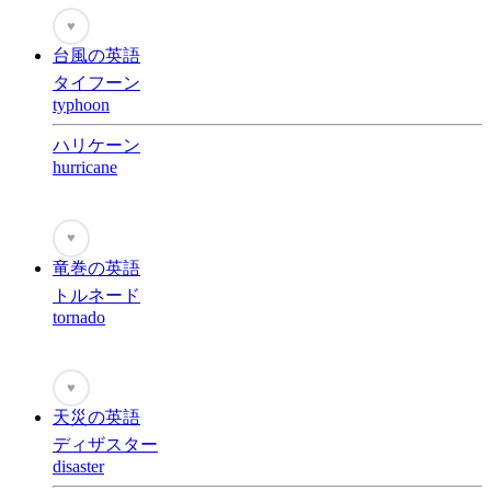
♥
台風の英語
タイフーン
typhoon
ハリケーン
hurricane
♥
竜巻の英語
トルネード
tornado
♥
天災の英語
ディザスター
disaster