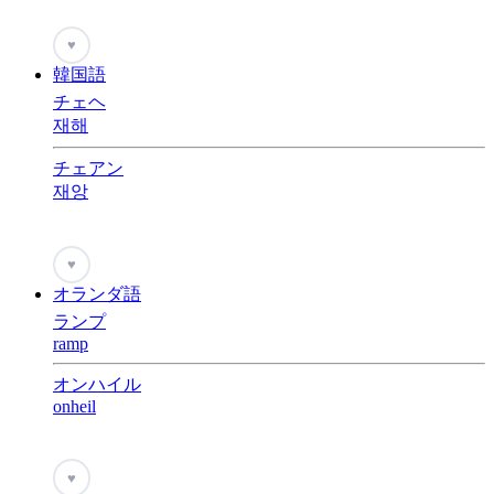
♥
韓国語
チェヘ
재해
チェアン
재앙
♥
オランダ語
ランプ
ramp
オンハイル
onheil
♥