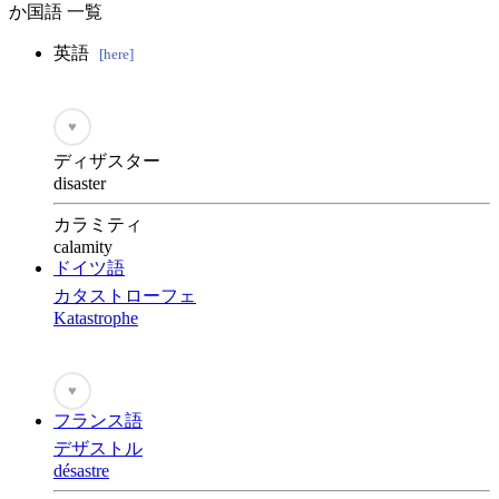
か国語 一覧
英語
[here]
♥
ディザスター
disaster
カラミティ
calamity
ドイツ語
カタストローフェ
Katastrophe
♥
フランス語
デザストル
désastre