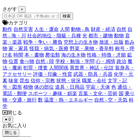
さがす
×
カテゴリ
動作
自然災害
人生・運命
人間
動物 - 鳥
財産・経済
自然
自
然 - 海・川
社会的地位・階級・兵種
光
都市・建物
動物
音
楽・楽器
戦争・争い・勝負
空想上の生き物
放送・出版
飲み
物
家・家具
怪我・病気・医療
野菜・果物・香辛料
称号・呼
び名
時間
本・書物
爬虫類
海の生き物
性格・特徴・才能
鉱
物
位置
食べ物
自然 - 陸
学校・勉強・学問
心・感情
政治
魔
法・魔術
犯罪・捜査
人間関係
異世界・神話・伝説
装身具・
アクセサリー
評価・印象・性質
武器・防具・兵器
化学・元
素
味覚
昆虫
信仰・宗教
状態・状況
職業・会社
文字・記
号・図形
植物
体の部位
道具・日用品
宇宙・天体
色
通信・
電話・郵便
スポーツ・趣味・娯楽
言葉・文化・芸術
国
乗り
物・交通・旅行
数
温度・熱・エネルギー
自然 - 空・天気
科
学
閉じる
♥
0
お気に入り
閉じる