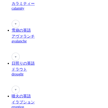
カラミティー
calamity
♥
雪崩の英語
アヴァランチ
avalanche
♥
日照りの英語
ドラウト
drought
♥
噴火の英語
イラプション
eruption