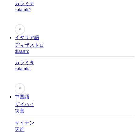
カラミテ
calamité
♥
イタリア語
ディザストロ
disastro
カラミタ
calamità
♥
中国語
ザイハイ
灾害
ザイナン
灾难