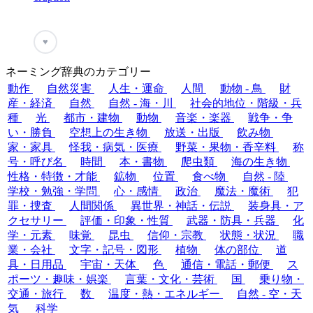
♥
ネーミング辞典のカテゴリー
動作
自然災害
人生・運命
人間
動物 - 鳥
財
産・経済
自然
自然 - 海・川
社会的地位・階級・兵
種
光
都市・建物
動物
音楽・楽器
戦争・争
い・勝負
空想上の生き物
放送・出版
飲み物
家・家具
怪我・病気・医療
野菜・果物・香辛料
称
号・呼び名
時間
本・書物
爬虫類
海の生き物
性格・特徴・才能
鉱物
位置
食べ物
自然 - 陸
学校・勉強・学問
心・感情
政治
魔法・魔術
犯
罪・捜査
人間関係
異世界・神話・伝説
装身具・ア
クセサリー
評価・印象・性質
武器・防具・兵器
化
学・元素
味覚
昆虫
信仰・宗教
状態・状況
職
業・会社
文字・記号・図形
植物
体の部位
道
具・日用品
宇宙・天体
色
通信・電話・郵便
ス
ポーツ・趣味・娯楽
言葉・文化・芸術
国
乗り物・
交通・旅行
数
温度・熱・エネルギー
自然 - 空・天
気
科学