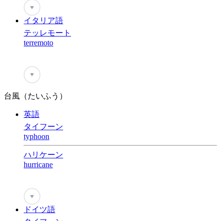
♥
イタリア語
テッレモート
terremoto
♥
台風（たいふう）
英語
タイフーン
typhoon
ハリケーン
hurricane
♥
ドイツ語