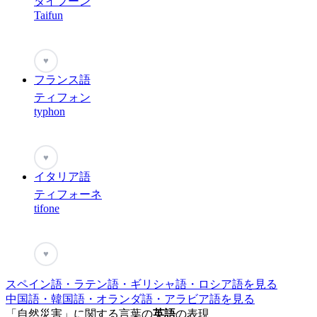
タイフーン
Taifun
♥
フランス語
ティフォン
typhon
♥
イタリア語
ティフォーネ
tifone
♥
スペイン語・ラテン語・ギリシャ語・ロシア語を見る
中国語・韓国語・オランダ語・アラビア語を見る
「自然災害」に関する言葉の
英語
の表現