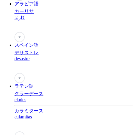
アラビア語
カーリサ
كارثة
♥
スペイン語
デサストレ
desastre
♥
ラテン語
クラーデース
clades
カラミタース
calamitas