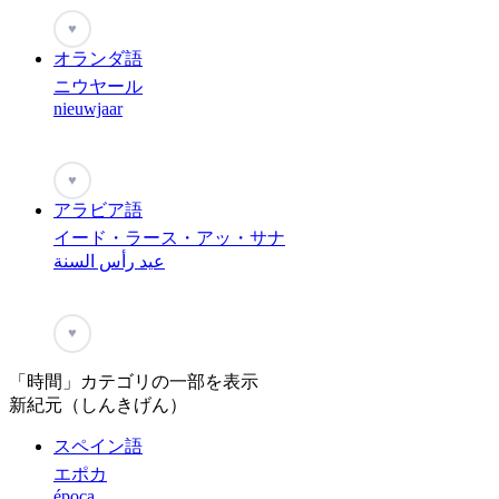
♥
オランダ語
ニウヤール
nieuwjaar
♥
アラビア語
イード・ラース・アッ・サナ
عيد رأس السنة
♥
「時間」カテゴリの一部を表示
新紀元（しんきげん）
スペイン語
エポカ
época