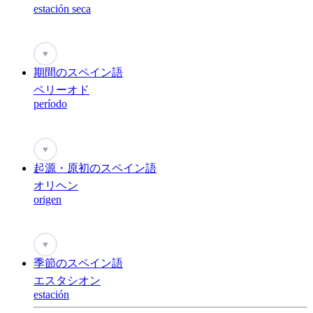
estación seca
♥
期間のスペイン語
ペリーオド
período
♥
起源・原初のスペイン語
オリヘン
origen
♥
季節のスペイン語
エスタシオン
estación