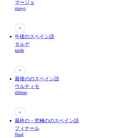
マージョ
mayo
♥
午後のスペイン語
タルデ
tarde
♥
最後ののスペイン語
ウルティモ
último
♥
最終の・究極ののスペイン語
フィナール
final