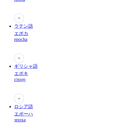
♥
ラテン語
エポカ
epocha
♥
ギリシャ語
エポキ
εποχη
♥
ロシア語
エポーハ
эпоха