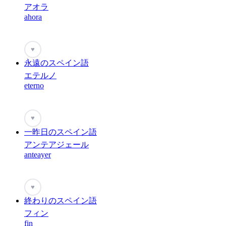
アオラ
ahora
♥
永遠のスペイン語
エテルノ
eterno
♥
一昨日のスペイン語
アンテアジェール
anteayer
♥
終わりのスペイン語
フィン
fin