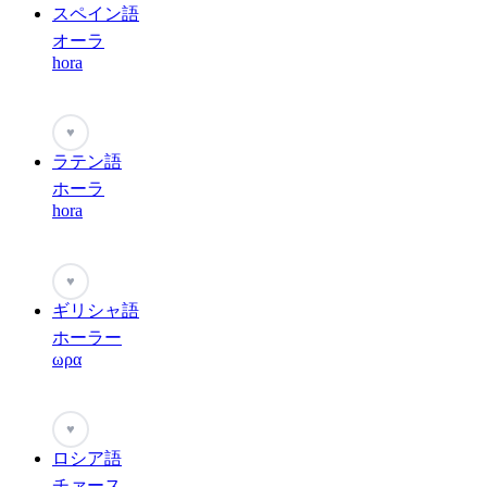
スペイン語
オーラ
hora
♥
ラテン語
ホーラ
hora
♥
ギリシャ語
ホーラー
ωρα
♥
ロシア語
チァース