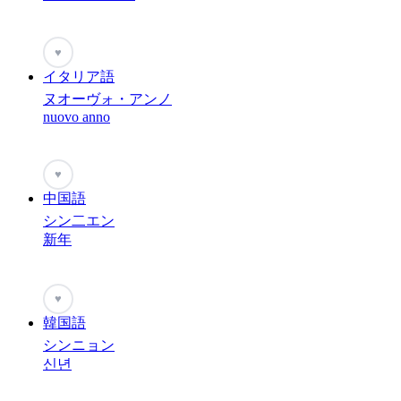
♥
イタリア語
ヌオーヴォ・アンノ
nuovo anno
♥
中国語
シン二エン
新年
♥
韓国語
シンニョン
신년