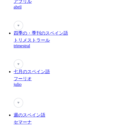
アブリル
abril
♥
四季の・季刊のスペイン語
トリメストラール
trimestral
♥
七月のスペイン語
フーリオ
julio
♥
週のスペイン語
セマーナ