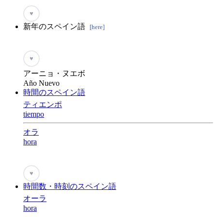
♥
新年のスペイン語
[here]
♥
アーニョ・ヌエボ
Año Nuevo
時間のスペイン語
ティエンポ
tiempo
オラ
hora
♥
時間数・時刻のスペイン語
オーラ
hora