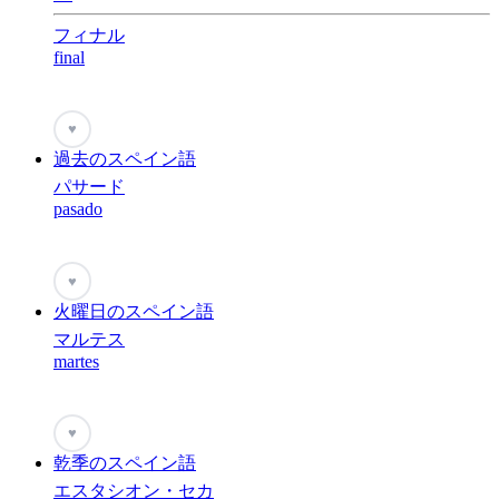
フィナル
final
♥
過去のスペイン語
パサード
pasado
♥
火曜日のスペイン語
マルテス
martes
♥
乾季のスペイン語
エスタシオン・セカ