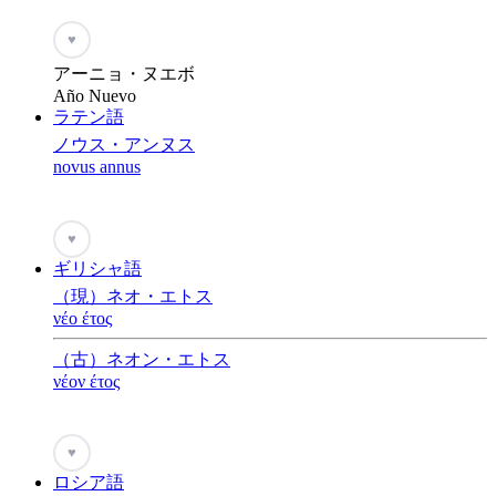
♥
アーニョ・ヌエボ
Año Nuevo
ラテン語
ノウス・アンヌス
novus annus
♥
ギリシャ語
（現）ネオ・エトス
νέο έτος
（古）ネオン・エトス
νέον έτος
♥
ロシア語