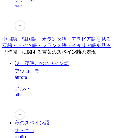
час
♥
中国語・韓国語・オランダ語・アラビア語を見る
英語・ドイツ語・フランス語・イタリア語を見る
「時間」に関する言葉の
スペイン語
の表現
暁・夜明けのスペイン語
アウローラ
aurora
アルバ
alba
♥
秋のスペイン語
オトニョ
otoño