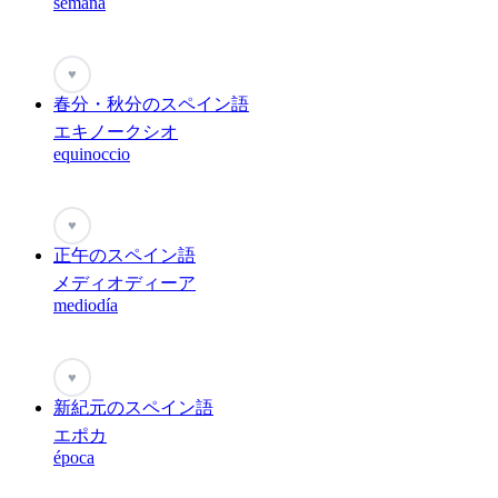
semana
♥
春分・秋分のスペイン語
エキノークシオ
equinoccio
♥
正午のスペイン語
メディオディーア
mediodía
♥
新紀元のスペイン語
エポカ
época