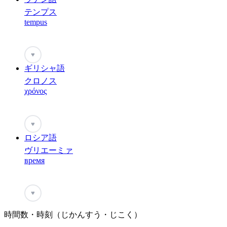
テンプス
tempus
♥
ギリシャ語
クロノス
χρόνος
♥
ロシア語
ヴリエーミァ
время
♥
時間数・時刻（じかんすう・じこく）