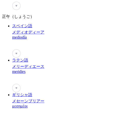
♥
正午（しょうご）
スペイン語
メディオディーア
mediodía
♥
ラテン語
メリーディエース
meridies
♥
ギリシャ語
メセーンブリアー
μεσημέρι