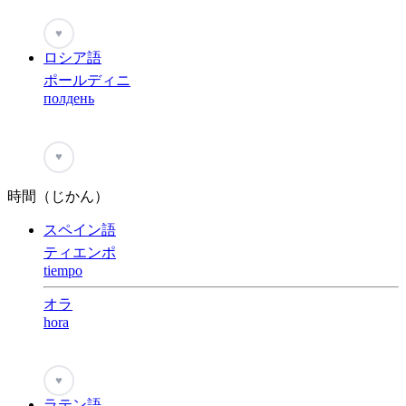
♥
ロシア語
ポールディニ
полдень
♥
時間（じかん）
スペイン語
ティエンポ
tiempo
オラ
hora
♥
ラテン語