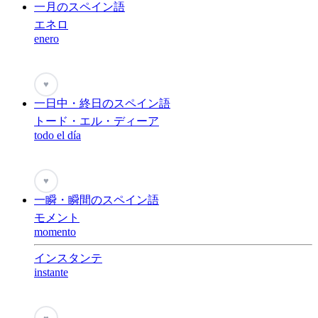
一月のスペイン語
エネロ
enero
♥
一日中・終日のスペイン語
トード・エル・ディーア
todo el día
♥
一瞬・瞬間のスペイン語
モメント
momento
インスタンテ
instante