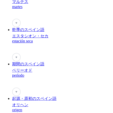
マルテス
martes
♥
乾季のスペイン語
エスタシオン・セカ
estación seca
♥
期間のスペイン語
ペリーオド
período
♥
起源・原初のスペイン語
オリヘン
origen