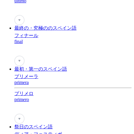
último
♥
最終の・究極ののスペイン語
フィナール
final
♥
最初・第一のスペイン語
プリメーラ
primera
プリメロ
primero
♥
祭日のスペイン語