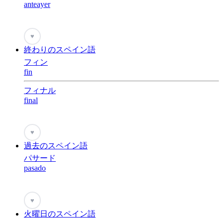
anteayer
♥
終わりのスペイン語
フィン
fin
フィナル
final
♥
過去のスペイン語
パサード
pasado
♥
火曜日のスペイン語