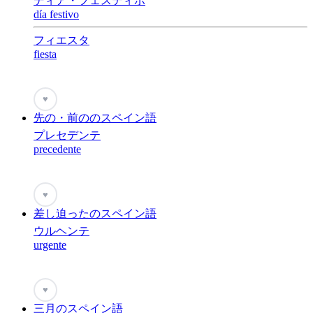
ディア・フェスティボ
día festivo
フィエスタ
fiesta
♥
先の・前ののスペイン語
プレセデンテ
precedente
♥
差し迫ったのスペイン語
ウルヘンテ
urgente
♥
三月のスペイン語