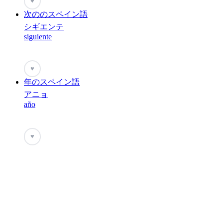
♥
次ののスペイン語
シギエンテ
siguiente
♥
年のスペイン語
アニョ
año
♥