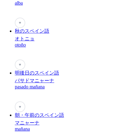
alba
♥
秋のスペイン語
オトニョ
otoño
♥
明後日のスペイン語
パサドマニャーナ
pasado mañana
♥
朝・午前のスペイン語
マニャーナ
mañana