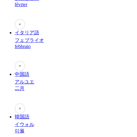
février
♥
イタリア語
フェブライオ
febbraio
♥
中国語
アルユエ
二月
♥
韓国語
イウォル
이월