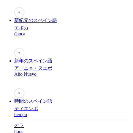
♥
新紀元のスペイン語
エポカ
época
♥
新年のスペイン語
アーニョ・ヌエボ
Año Nuevo
♥
時間のスペイン語
ティエンポ
tiempo
オラ
hora