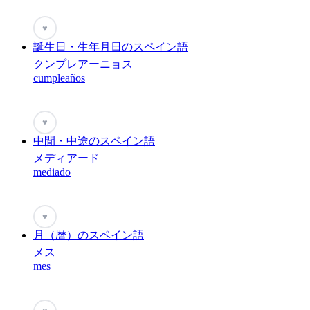
♥
誕生日・生年月日のスペイン語
クンプレアーニョス
cumpleaños
♥
中間・中途のスペイン語
メディアード
mediado
♥
月（暦）のスペイン語
メス
mes