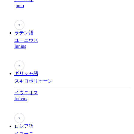
junio
♥
ラテン語
ユーニウス
Iunius
♥
ギリシャ語
スキロポリオーン
イウニオス
Ιούνιος
♥
ロシア語
イユーニ