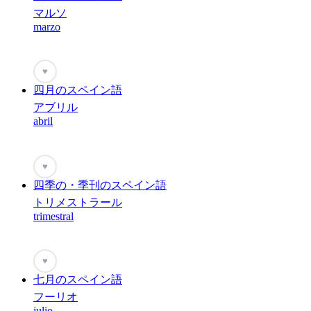
マルソ
marzo
♥
四月のスペイン語
アブリル
abril
♥
四季の・季刊のスペイン語
トリメストラール
trimestral
♥
七月のスペイン語
フーリオ
julio