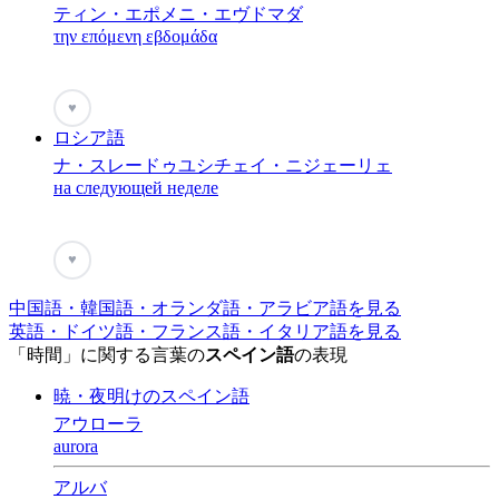
ティン・エポメニ・エヴドマダ
την επόμενη εβδομάδα
♥
ロシア語
ナ・スレードゥユシチェイ・ニジェーリェ
на следующей неделе
♥
中国語・韓国語・オランダ語・アラビア語を見る
英語・ドイツ語・フランス語・イタリア語を見る
「時間」に関する言葉の
スペイン語
の表現
暁・夜明けのスペイン語
アウローラ
aurora
アルバ