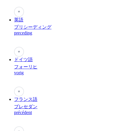
♥
英語
プリシーディング
preceding
♥
ドイツ語
フォーリヒ
vorig
♥
フランス語
プレセダン
précédent