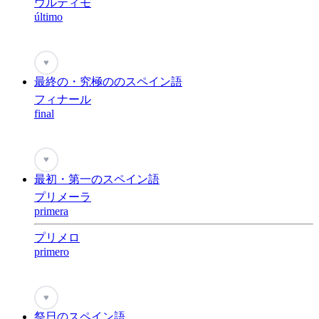
ウルティモ
último
♥
最終の・究極ののスペイン語
フィナール
final
♥
最初・第一のスペイン語
プリメーラ
primera
プリメロ
primero
♥
祭日のスペイン語