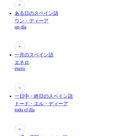
♥
ある日のスペイン語
ウン・ディーア
un día
♥
一月のスペイン語
エネロ
enero
♥
一日中・終日のスペイン語
トード・エル・ディーア
todo el día
♥