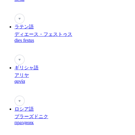
♥
ラテン語
ディエース・フェストゥス
dies festus
♥
ギリシャ語
アリヤ
αργία
♥
ロシア語
プラーズドニク
праздник