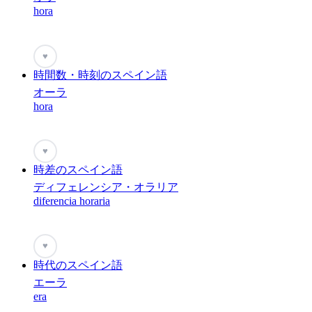
hora
♥
時間数・時刻のスペイン語
オーラ
hora
♥
時差のスペイン語
ディフェレンシア・オラリア
diferencia horaria
♥
時代のスペイン語
エーラ
era