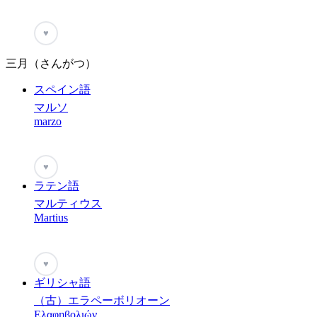
♥
三月（さんがつ）
スペイン語
マルソ
marzo
♥
ラテン語
マルティウス
Martius
♥
ギリシャ語
（古）エラペーボリオーン
Ελαφηβολιών