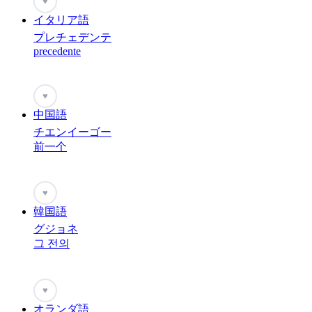
♥
イタリア語
プレチェデンテ
precedente
♥
中国語
チエンイーゴー
前一个
♥
韓国語
グジョネ
그 전의
♥
オランダ語