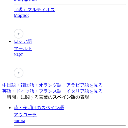
（現）マルティオス
Μάρτιος
♥
ロシア語
マールト
март
♥
中国語・韓国語・オランダ語・アラビア語を見る
英語・ドイツ語・フランス語・イタリア語を見る
「時間」に関する言葉の
スペイン語
の表現
暁・夜明けのスペイン語
アウローラ
aurora