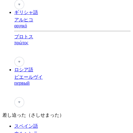
♥
ギリシャ語
アルヒコ
αρχικό
プロトス
πρώτος
♥
ロシア語
ピエールヴイ
первый
♥
差し迫った（さしせまった）
スペイン語