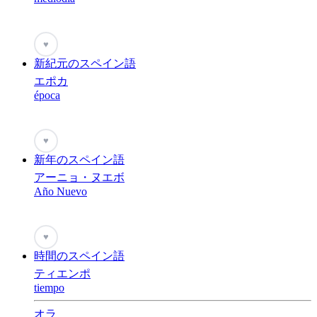
♥
新紀元のスペイン語
エポカ
época
♥
新年のスペイン語
アーニョ・ヌエボ
Año Nuevo
♥
時間のスペイン語
ティエンポ
tiempo
オラ