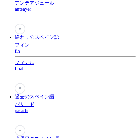
アンテアジェール
anteayer
♥
終わりのスペイン語
フィン
fin
フィナル
final
♥
過去のスペイン語
パサード
pasado
♥