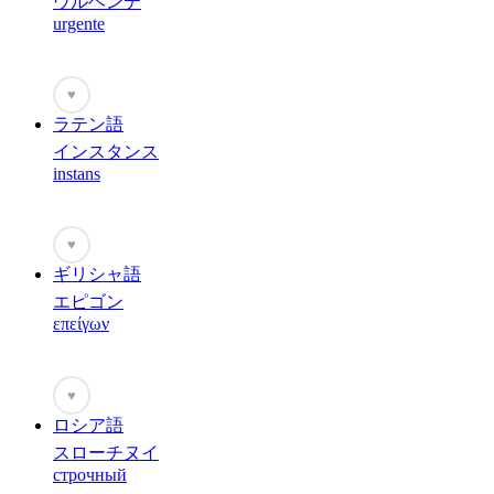
ウルヘンテ
urgente
♥
ラテン語
インスタンス
instans
♥
ギリシャ語
エピゴン
επείγων
♥
ロシア語
スローチヌイ
строчный