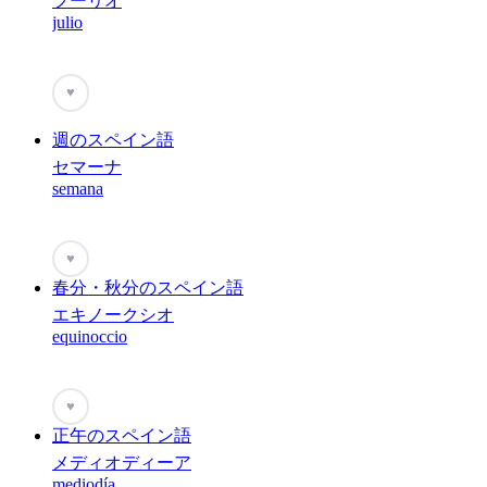
フーリオ
julio
♥
週のスペイン語
セマーナ
semana
♥
春分・秋分のスペイン語
エキノークシオ
equinoccio
♥
正午のスペイン語
メディオディーア
mediodía