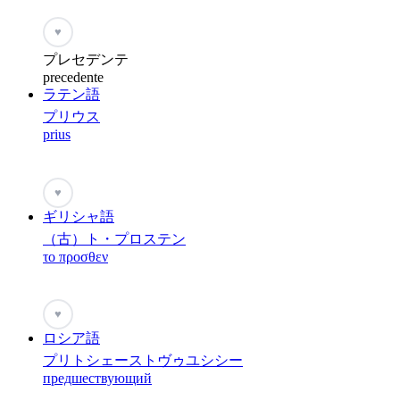
♥
プレセデンテ
precedente
ラテン語
プリウス
prius
♥
ギリシャ語
（古）ト・プロステン
το προσθεν
♥
ロシア語
プリトシェーストヴゥユシシー
предшествующий