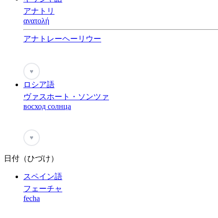
アナトリ
ανατολή
アナトレーヘーリウー
♥
ロシア語
ヴァスホート・ソンツァ
восход солнца
♥
日付（ひづけ）
スペイン語
フェーチャ
fecha