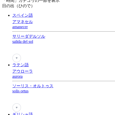
「時間」カテゴリの一部を表示
日の出（ひので）
スペイン語
アマネセル
amanecer
サリーダデルソル
salida del sol
♥
ラテン語
アウローラ
aurora
ソーリス・オルトゥス
solis ortus
♥
ギリシャ語