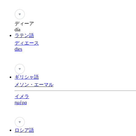
♥
ディーア
día
ラテン語
ディエース
dies
♥
ギリシャ語
メソン・エーマル
イメラ
ημέρα
♥
ロシア語