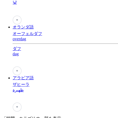
낮
♥
オランダ語
オーフェルダフ
overdag
ダフ
dag
♥
アラビア語
ザヒーラ
ظهيرة
♥