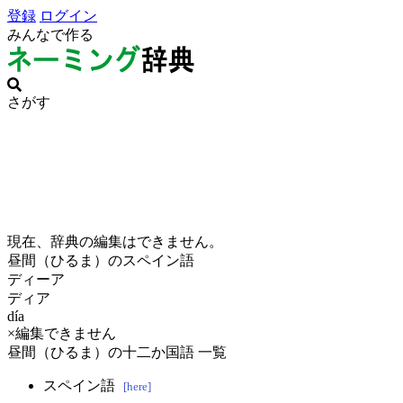
登録
ログイン
みんなで作る
さがす
現在、辞典の編集はできません。
昼間（ひるま）のスペイン語
ディーア
ディア
día
×編集できません
昼間（ひるま）の十二か国語 一覧
スペイン語
[here]