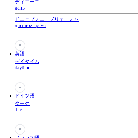
ディエーニ
денъ
ドニェブノエ・ブリェーミャ
дневное время
♥
英語
デイタイム
daytime
♥
ドイツ語
ターク
Tag
♥
フランス語