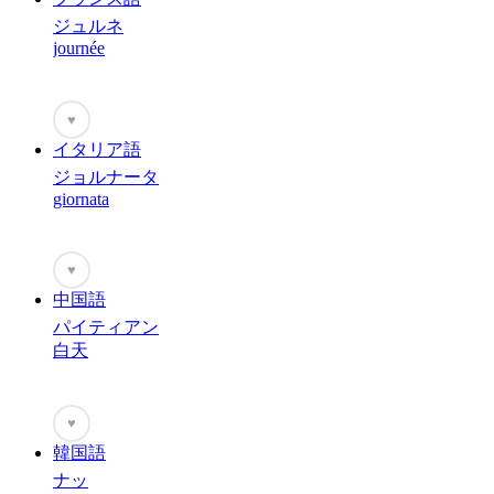
ジュルネ
journée
♥
イタリア語
ジョルナータ
giornata
♥
中国語
パイティアン
白天
♥
韓国語
ナッ