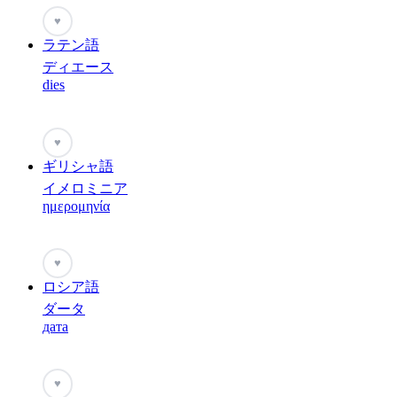
♥
ラテン語
ディエース
dies
♥
ギリシャ語
イメロミニア
ημερομηνία
♥
ロシア語
ダータ
дата
♥