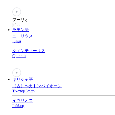
♥
フーリオ
julio
ラテン語
ユーリウス
Iulius
クィンティーリス
Quintilis
♥
ギリシャ語
（古）ヘカトンバイオーン
Ἑκατομϐαιών
イウリオス
Ιούλιος