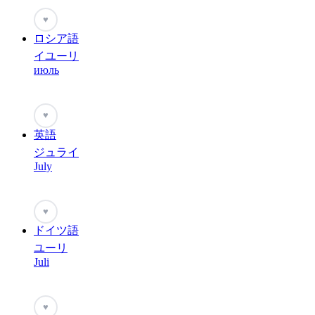
♥
ロシア語
イユーリ
июль
♥
英語
ジュライ
July
♥
ドイツ語
ユーリ
Juli
♥