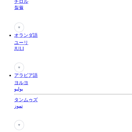
チロル
칠월
♥
オランダ語
ユーリ
JULI
♥
アラビア語
ヨルヨ
يوليو
タンムゥズ
تموز
♥