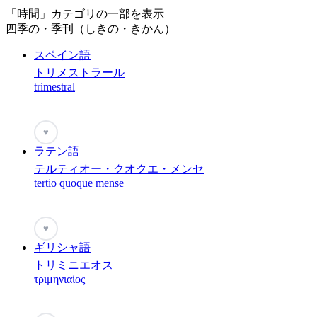
「時間」カテゴリの一部を表示
四季の・季刊（しきの・きかん）
スペイン語
トリメストラール
trimestral
♥
ラテン語
テルティオー・クオクエ・メンセ
tertio quoque mense
♥
ギリシャ語
トリミニエオス
τριμηνιαίος