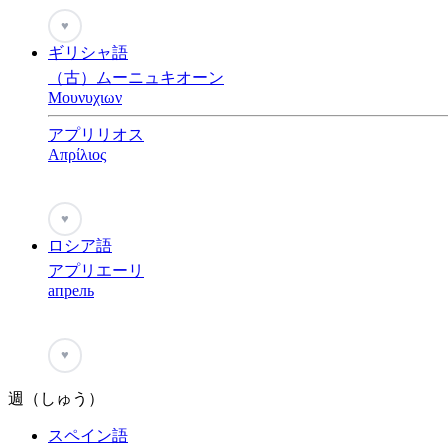
♥
ギリシャ語
（古）ムーニュキオーン
Μουνυχιων
アプリリオス
Απρίλιος
♥
ロシア語
アプリエーリ
апрель
♥
週（しゅう）
スペイン語