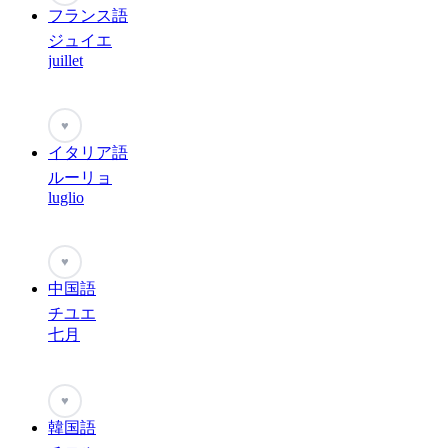
フランス語
ジュイエ
juillet
♥
イタリア語
ルーリョ
luglio
♥
中国語
チユエ
七月
♥
韓国語