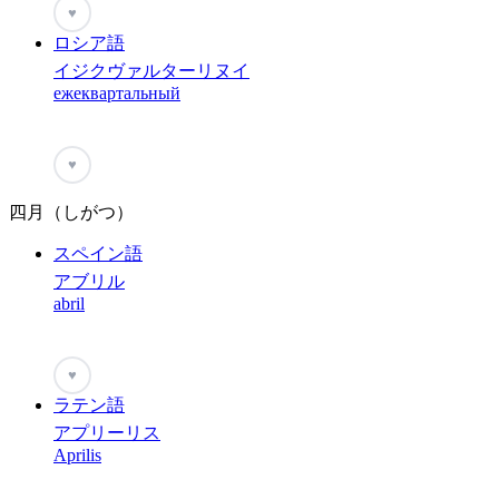
♥
ロシア語
イジクヴァルターリヌイ
ежеквартальный
♥
四月（しがつ）
スペイン語
アブリル
abril
♥
ラテン語
アプリーリス
Aprilis