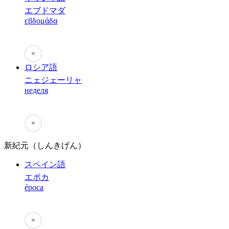
エブドマダ
εβδομάδα
♥
ロシア語
ニェジェーリャ
неделя
♥
新紀元（しんきげん）
スペイン語
エポカ
época
♥