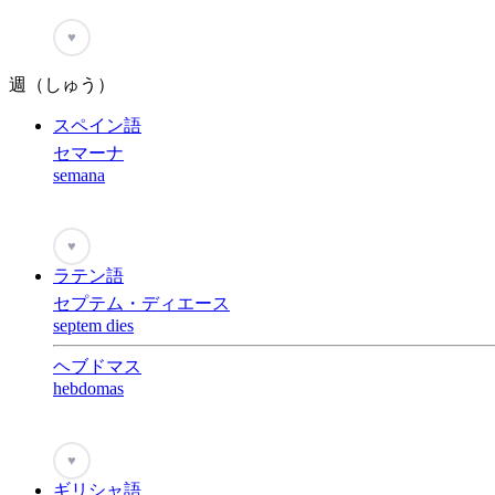
♥
週（しゅう）
スペイン語
セマーナ
semana
♥
ラテン語
セプテム・ディエース
septem dies
ヘブドマス
hebdomas
♥
ギリシャ語