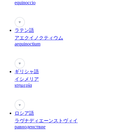
equinoccio
♥
ラテン語
アエクイノクティウム
aequinoctium
♥
ギリシャ語
イシメリア
ισημερία
♥
ロシア語
ラヴナディエーンストヴィイ
равноденствие