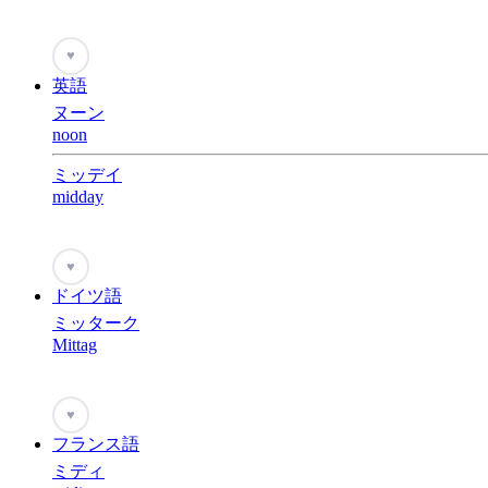
♥
英語
ヌーン
noon
ミッデイ
midday
♥
ドイツ語
ミッターク
Mittag
♥
フランス語
ミディ