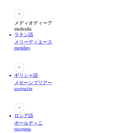
♥
メディオディーア
mediodía
ラテン語
メリーディエース
meridies
♥
ギリシャ語
メセーンブリアー
μεσημέρι
♥
ロシア語
ポールディニ
полдень