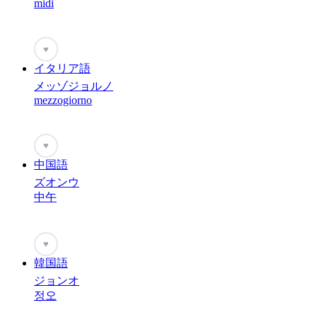
midi
♥
イタリア語
メッゾジョルノ
mezzogiorno
♥
中国語
ズオンウ
中午
♥
韓国語
ジョンオ
정오