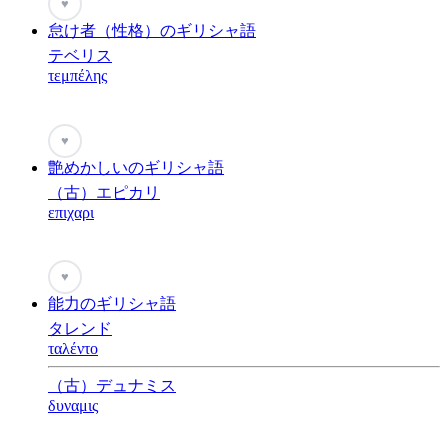
♥
怠け者（性格）のギリシャ語
テベリス
τεμπέλης
♥
艶めかしいのギリシャ語
（古）エピカリ
επιχαρι
♥
能力のギリシャ語
タレンド
ταλέντο
（古）デュナミス
δυναμις