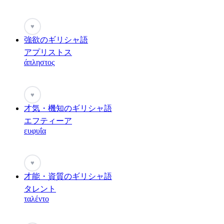
♥
強欲のギリシャ語
アプリストス
άπληστος
♥
才気・機知のギリシャ語
エフティーア
ευφυΐα
♥
才能・資質のギリシャ語
タレント
ταλέντο