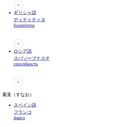
♥
ギリシャ語
ディナトティタ
δυνατότητα
♥
ロシア語
スパソーブナスチ
способность
♥
素直（すなお）
スペイン語
フランコ
franco