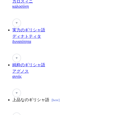
カロスィニ
καλοσύνη
♥
実力のギリシャ語
ディナトティタ
δυνατότητα
♥
純粋のギリシャ語
アグノス
αγνός
♥
上品なのギリシャ語
[here]