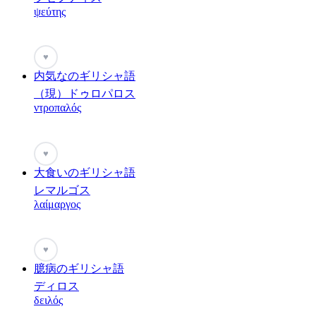
ψεύτης
♥
内気なのギリシャ語
（現）ドゥロパロス
ντροπαλός
♥
大食いのギリシャ語
レマルゴス
λαίμαργος
♥
臆病のギリシャ語
ディロス
δειλός