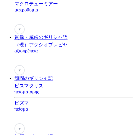
マクロテューミアー
μακροθυμία
♥
貫禄・威厳のギリシャ語
（現）アクシオプレピヤ
αξιοπρέπεια
♥
頑固のギリシャ語
ピスマタリス
πεισματάρης
ピズマ
πείσμα
♥