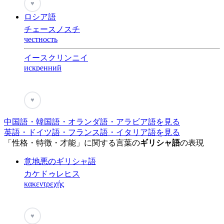
♥
ロシア語
チェースノスチ
честность
イースクリンニイ
искренний
♥
中国語・韓国語・オランダ語・アラビア語を見る
英語・ドイツ語・フランス語・イタリア語を見る
「性格・特徴・才能」に関する言葉の
ギリシャ語
の表現
意地悪のギリシャ語
カケドゥレヒス
κακεντρεχής
♥