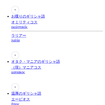
♥
お喋りのギリシャ語
オミリティコス
ομιλητικός
ラリアー
λαλία
♥
オタク・マニアのギリシャ語
（現）マニアコス
μανιακος
♥
温厚のギリシャ語
エーピオス
ήπιος