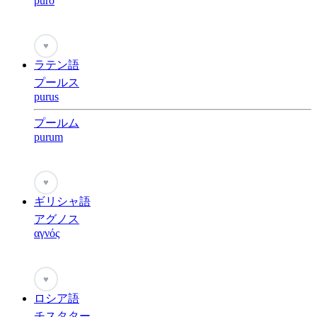
puro
♥
ラテン語
プールス
purus
プールム
purum
♥
ギリシャ語
アグノス
αγνός
♥
ロシア語
チスタター