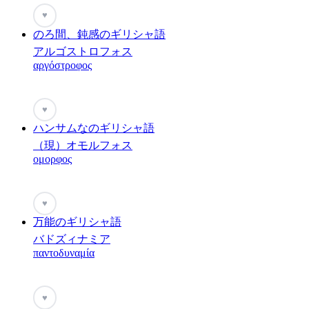
♥
のろ間、鈍感のギリシャ語
アルゴストロフォス
αργόστροφος
♥
ハンサムなのギリシャ語
（現）オモルフォス
ομορφος
♥
万能のギリシャ語
バドズィナミア
παντοδυναμία
♥