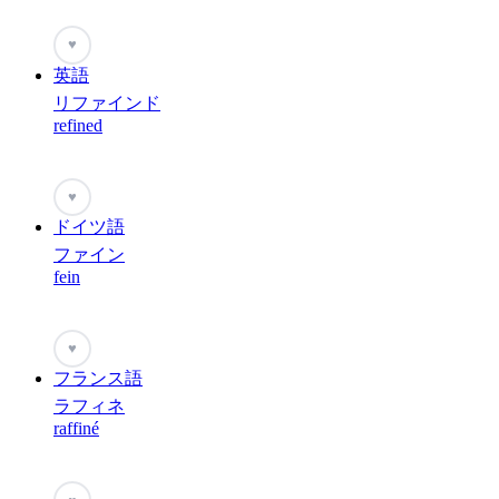
♥
英語
リファインド
refined
♥
ドイツ語
ファイン
fein
♥
フランス語
ラフィネ
raffiné