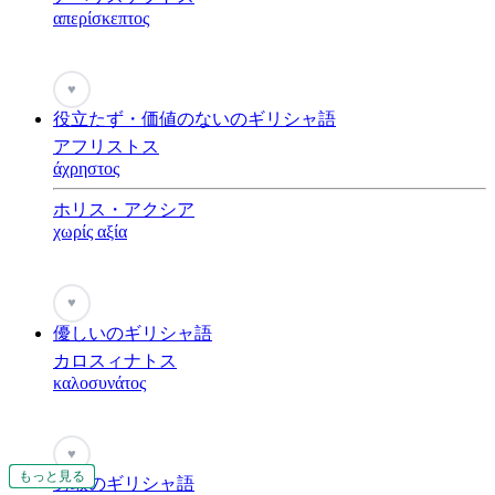
απερίσκεπτος
♥
役立たず・価値のないのギリシャ語
アフリストス
άχρηστος
ホリス・アクシア
χωρίς αξία
♥
優しいのギリシャ語
カロスィナトス
καλοσυνάτος
♥
もっと見る
もっと見る
もっと見る
もっと見る
もっと見る
もっと見る
勇敢のギリシャ語