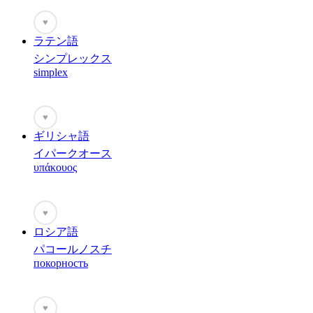
♥
ラテン語
シンプレックス
simplex
♥
ギリシャ語
イパークオース
υπάκουος
♥
ロシア語
パコールノスチ
покорность
♥