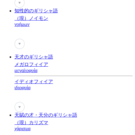
♥
知性的のギリシャ語
（現）ノイモン
νοήμων
♥
天才のギリシャ語
メガロフィイア
μεγαλοφυία
イディオフィイア
ιδιοφυία
♥
天賦の才・天分のギリシャ語
（現）カリズマ
χάρισμα