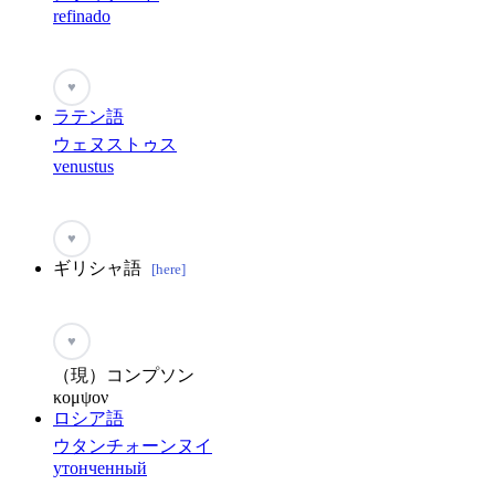
refinado
♥
ラテン語
ウェヌストゥス
venustus
♥
ギリシャ語
[here]
♥
（現）コンプソン
κομψον
ロシア語
ウタンチォーンヌイ
утонченный