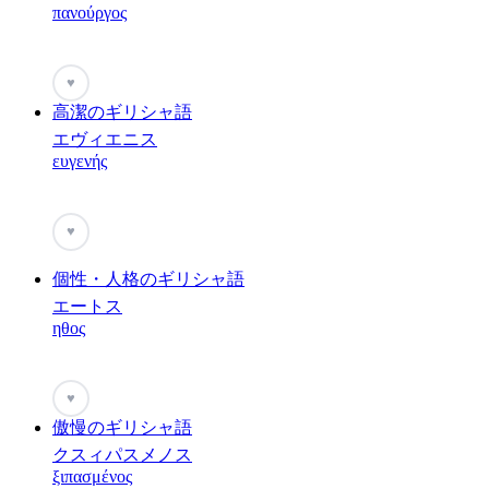
πανούργος
♥
高潔のギリシャ語
エヴィエニス
ευγενής
♥
個性・人格のギリシャ語
エートス
ηθος
♥
傲慢のギリシャ語
クスィパスメノス
ξιπασμένος