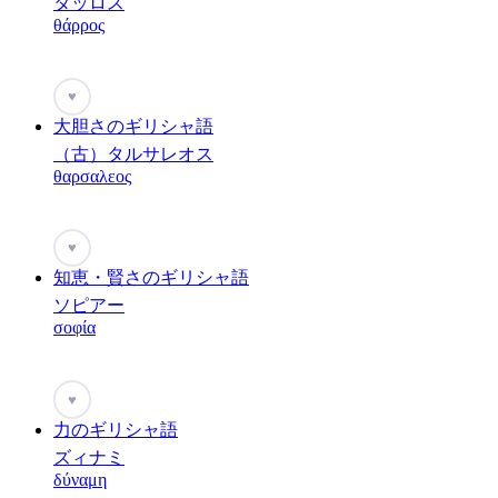
タッロス
θάρρος
♥
大胆さのギリシャ語
（古）タルサレオス
θαρσαλεος
♥
知恵・賢さのギリシャ語
ソピアー
σοφία
♥
力のギリシャ語
ズィナミ
δύναμη