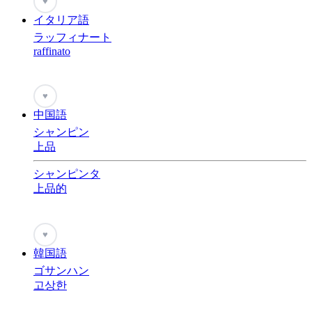
♥
イタリア語
ラッフィナート
raffinato
♥
中国語
シャンピン
上品
シャンピンタ
上品的
♥
韓国語
ゴサンハン
고상한