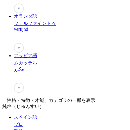
♥
オランダ語
フェルファインドゥ
verfijnd
♥
アラビア語
ムカッラル
مكرر
♥
「性格・特徴・才能」カテゴリの一部を表示
純粋（じゅんすい）
スペイン語
プロ