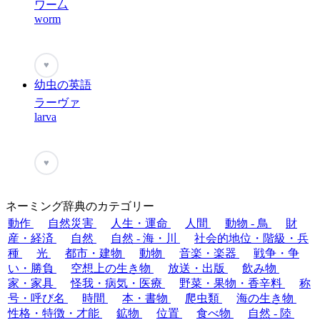
ワー厶
worm
♥
幼虫の英語
ラーヴァ
larva
♥
ネーミング辞典のカテゴリー
動作
自然災害
人生・運命
人間
動物 - 鳥
財
産・経済
自然
自然 - 海・川
社会的地位・階級・兵
種
光
都市・建物
動物
音楽・楽器
戦争・争
い・勝負
空想上の生き物
放送・出版
飲み物
家・家具
怪我・病気・医療
野菜・果物・香辛料
称
号・呼び名
時間
本・書物
爬虫類
海の生き物
性格・特徴・才能
鉱物
位置
食べ物
自然 - 陸