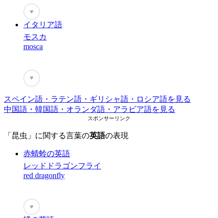
♥
イタリア語
モスカ
mosca
♥
スペイン語・ラテン語・ギリシャ語・ロシア語を見る
中国語・韓国語・オランダ語・アラビア語を見る
スポンサーリンク
「昆虫」に関する言葉の
英語
の表現
赤蜻蛉の英語
レッドドラゴンフライ
red dragonfly
♥