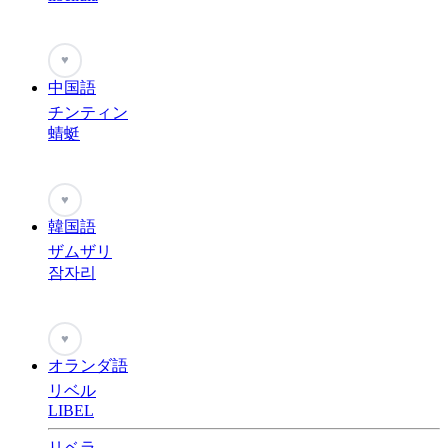
♥
中国語
チンティン
蜻蜓
♥
韓国語
ザムザリ
잠자리
♥
オランダ語
リベル
LIBEL
リベラ