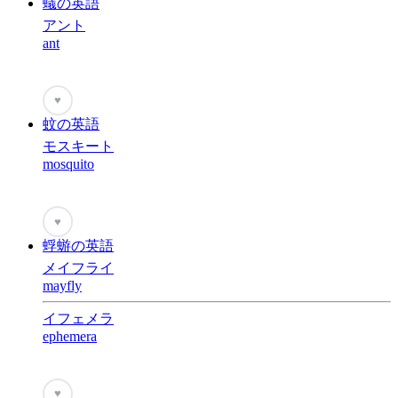
蟻の英語
アント
ant
♥
蚊の英語
モスキート
mosquito
♥
蜉蝣の英語
メイフライ
mayfly
イフェメラ
ephemera
♥