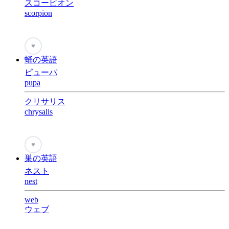
スコーピオン
scorpion
♥
蛹の英語
ピューパ
pupa
クリサリス
chrysalis
♥
巣の英語
ネスト
nest
web
ウェブ