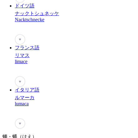
ドイツ語
ナックトシュネッケ
Nacktschnecke
♥
フランス語
リマス
limace
♥
イタリア語
ルマーカ
lumaca
♥
蠅・蝿（はえ）