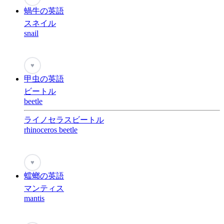
蝸牛の英語
スネイル
snail
♥
甲虫の英語
ビートル
beetle
ライノセラスビートル
rhinoceros beetle
♥
蟷螂の英語
マンティス
mantis