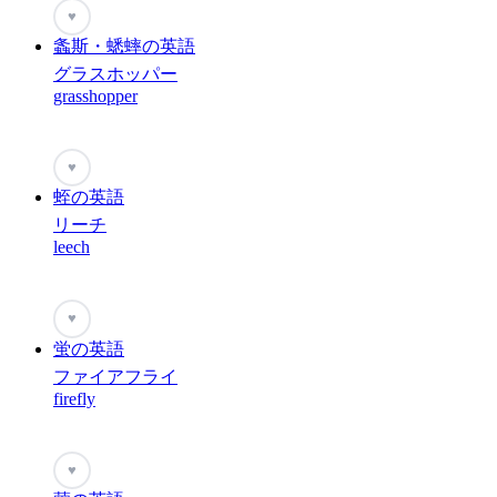
♥
螽斯・蟋蟀の英語
グラスホッパー
grasshopper
♥
蛭の英語
リーチ
leech
♥
蛍の英語
ファイアフライ
firefly
♥