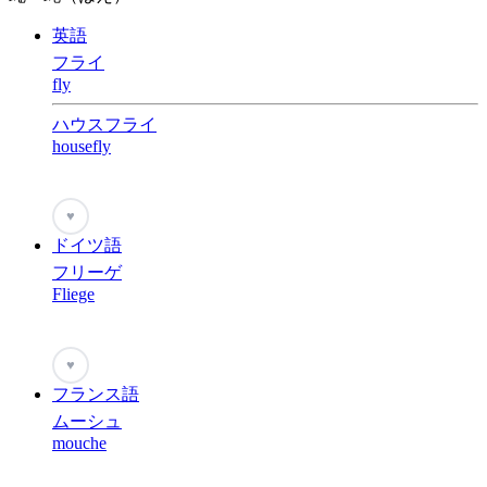
英語
フライ
fly
ハウスフライ
housefly
♥
ドイツ語
フリーゲ
Fliege
♥
フランス語
ムーシュ
mouche