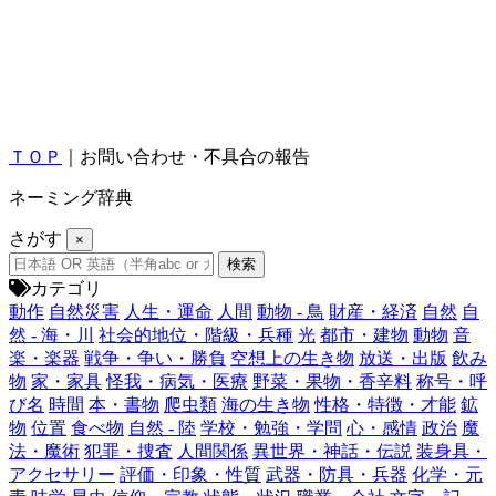
ＴＯＰ
｜お問い合わせ・不具合の報告
ネーミング辞典
さがす
×
カテゴリ
動作
自然災害
人生・運命
人間
動物 - 鳥
財産・経済
自然
自
然 - 海・川
社会的地位・階級・兵種
光
都市・建物
動物
音
楽・楽器
戦争・争い・勝負
空想上の生き物
放送・出版
飲み
物
家・家具
怪我・病気・医療
野菜・果物・香辛料
称号・呼
び名
時間
本・書物
爬虫類
海の生き物
性格・特徴・才能
鉱
物
位置
食べ物
自然 - 陸
学校・勉強・学問
心・感情
政治
魔
法・魔術
犯罪・捜査
人間関係
異世界・神話・伝説
装身具・
アクセサリー
評価・印象・性質
武器・防具・兵器
化学・元