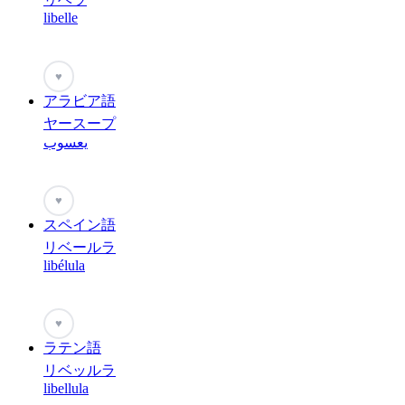
libelle
♥
アラビア語
ヤースープ
يعسوب
♥
スペイン語
リベールラ
libélula
♥
ラテン語
リベッルラ
libellula