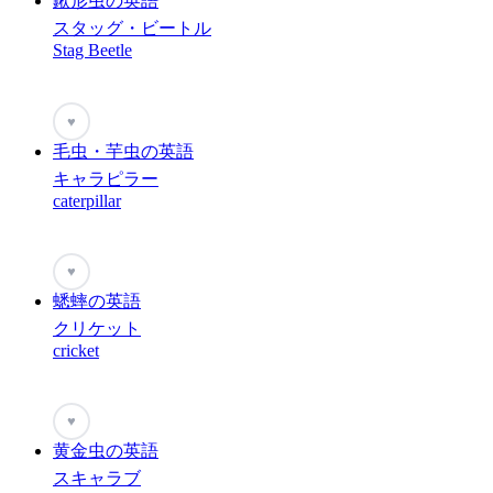
鍬形虫の英語
スタッグ・ビートル
Stag Beetle
♥
毛虫・芋虫の英語
キャラピラー
caterpillar
♥
蟋蟀の英語
クリケット
cricket
♥
黄金虫の英語
スキャラブ