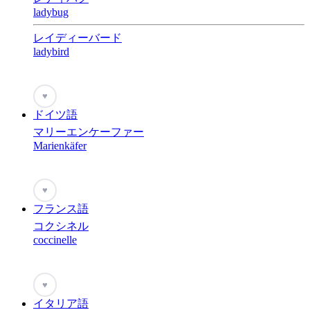
ladybug
レイディーバード
ladybird
♥
ドイツ語
マリーエンケーファー
Marienkäfer
♥
フランス語
コクシネル
coccinelle
♥
イタリア語