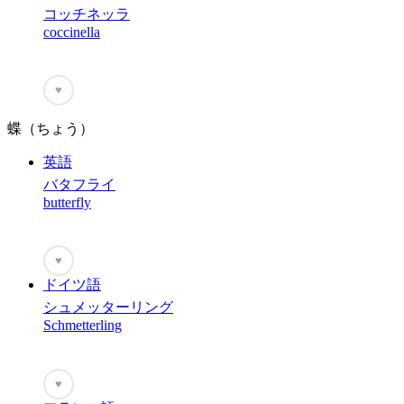
コッチネッラ
coccinella
♥
蝶（ちょう）
英語
バタフライ
butterfly
♥
ドイツ語
シュメッターリング
Schmetterling
♥