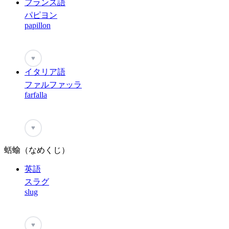
フランス語
パピヨン
papillon
♥
イタリア語
ファルファッラ
farfalla
♥
蛞蝓（なめくじ）
英語
スラグ
slug
♥