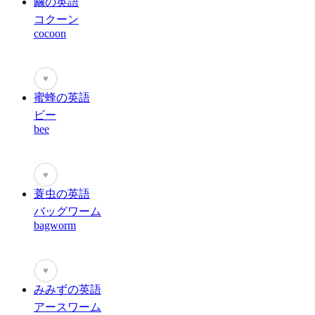
繭の英語
コクーン
cocoon
♥
蜜蜂の英語
ビー
bee
♥
蓑虫の英語
バッグワーム
bagworm
♥
みみずの英語
アースワーム