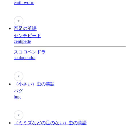
earth worm
♥
百足の英語
センチピード
centipede
スコロペンドラ
scolopendra
♥
（小さい）虫の英語
バグ
bug
♥
（ミミズなどの足のない）虫の英語