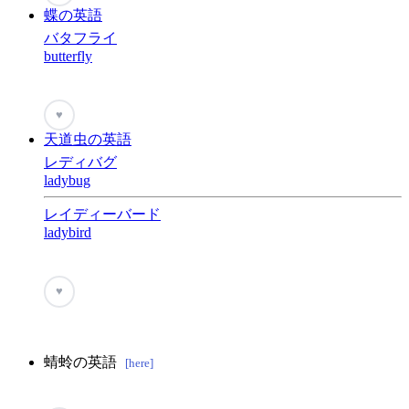
蝶の英語
バタフライ
butterfly
♥
天道虫の英語
レディバグ
ladybug
レイディーバード
ladybird
♥
蜻蛉の英語
[here]