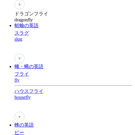
♥
ドラゴンフライ
dragonfly
蛞蝓の英語
スラグ
slug
♥
蠅・蝿の英語
フライ
fly
ハウスフライ
housefly
♥
蜂の英語
ビー