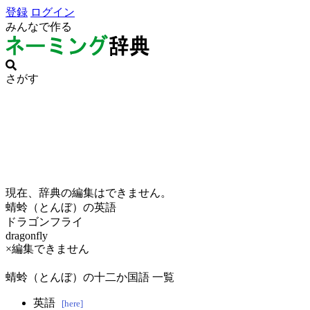
登録
ログイン
みんなで作る
さがす
現在、辞典の編集はできません。
蜻蛉（とんぼ）の英語
ドラゴンフライ
dragonfly
×編集できません
蜻蛉（とんぼ）の十二か国語 一覧
英語
[here]