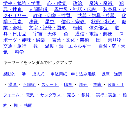
学校・勉強・学問
心・感情
政治
魔法・魔術
犯
罪・捜査
人間関係
異世界・神話・伝説
装身具・ア
クセサリー
評価・印象・性質
武器・防具・兵器
化
学・元素
味覚
昆虫
信仰・宗教
状態・状況
職
業・会社
文字・記号・図形
植物
体の部位
道
具・日用品
宇宙・天体
色
通信・電話・郵便
ス
ポーツ・趣味・娯楽
言葉・文化・芸術
国
乗り物・
交通・旅行
数
温度・熱・エネルギー
自然 - 空・天
気
科学
キーワードをランダムでピックアップ
感動的
・
港
・
成人式
・
申込用紙、申し込み用紙
・
反撃・逆襲
・
温厚
・
不眠症
・
スケート
・
印章
・
調子
・
羊歯
・
改造・リ
フォーム
・
電気
・
サングラス
・
売る
・
銀貨
・
実行・実施
・
婚
約
・
棚
・
拷問