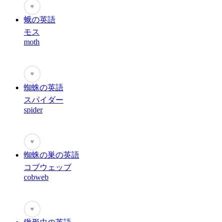
♥
蛾の英語
モス
moth
♥
蜘蛛の英語
スパイダー
spider
♥
蜘蛛の巣の英語
コブウェッブ
cobweb
♥