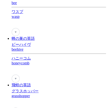
bee
ワスプ
wasp
♥
蜂の巣の英語
ビーハイヴ
beehive
ハニーコム
honeycomb
♥
飛蝗の英語
グラスホッパー
grasshopper