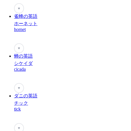
♥
雀蜂の英語
ホーネット
hornet
♥
蝉の英語
シケイダ
cicada
♥
ダニの英語
チック
tick
♥