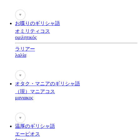
♥
お喋りのギリシャ語
オミリティコス
ομιλητικός
ラリアー
λαλία
♥
オタク・マニアのギリシャ語
（現）マニアコス
μανιακος
♥
温厚のギリシャ語
エーピオス