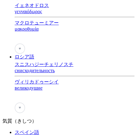
イェネオドロス
γενναιόδωρος
マクロテューミアー
μακροθυμία
♥
ロシア語
スニスハジーチェリノスチ
снисходительность
ヴィリカドゥーシイ
великодушие
♥
気質（きしつ）
スペイン語