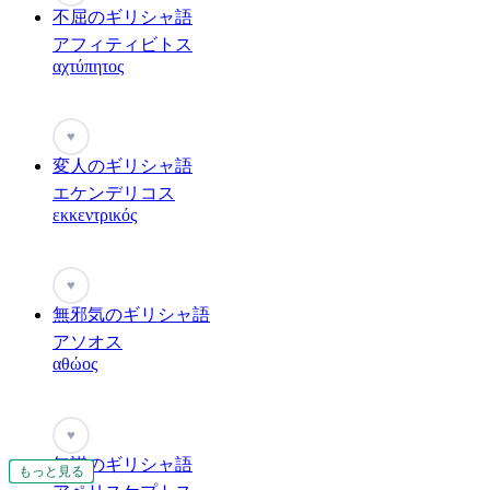
不屈のギリシャ語
アフィティビトス
αχτύπητος
♥
変人のギリシャ語
エケンデリコス
εκκεντρικός
♥
無邪気のギリシャ語
アソオス
αθώος
♥
無謀のギリシャ語
もっと見る
もっと見る
もっと見る
もっと見る
もっと見る
もっと見る
もっと見る
もっと見る
もっと見る
もっと見る