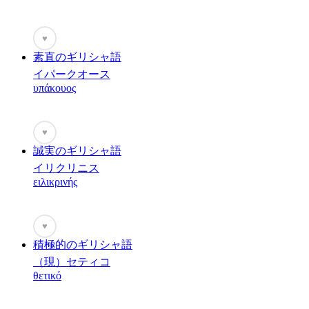
♥
素直のギリシャ語
イパークオース
υπάκουος
♥
誠実のギリシャ語
イリクリニス
ειλικρινής
♥
積極的のギリシャ語
（現）セティコ
θετικό