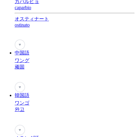
カパルビョ
caparbio
オスティナート
ostinato
♥
中国語
ワング
顽固
♥
韓国語
ワンゴ
완고
♥