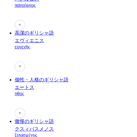
πανούργος
♥
高潔のギリシャ語
エヴィエニス
ευγενής
♥
個性・人格のギリシャ語
エートス
ηθος
♥
傲慢のギリシャ語
クスィパスメノス
ξιπασμένος