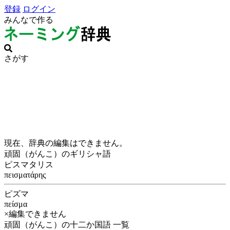
登録
ログイン
みんなで作る
さがす
現在、辞典の編集はできません。
頑固（がんこ）のギリシャ語
ピスマタリス
πεισματάρης
ピズマ
πείσμα
×編集できません
頑固（がんこ）の十二か国語 一覧