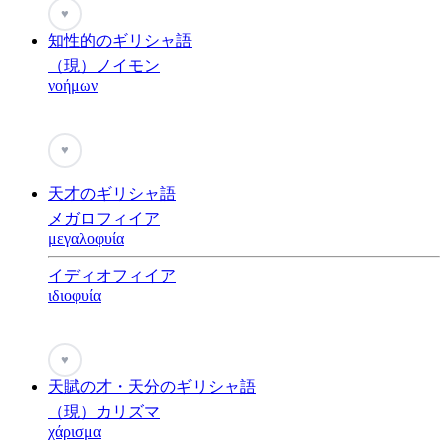
♥
知性的のギリシャ語
（現）ノイモン
νοήμων
♥
天才のギリシャ語
メガロフィイア
μεγαλοφυία
イディオフィイア
ιδιοφυία
♥
天賦の才・天分のギリシャ語
（現）カリズマ
χάρισμα