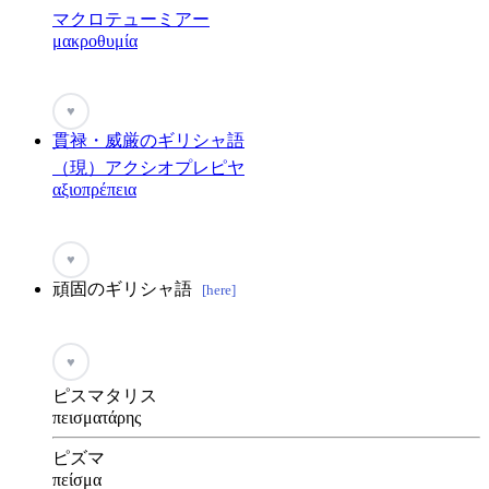
マクロテューミアー
μακροθυμία
♥
貫禄・威厳のギリシャ語
（現）アクシオプレピヤ
αξιοπρέπεια
♥
頑固のギリシャ語
[here]
♥
ピスマタリス
πεισματάρης
ピズマ
πείσμα