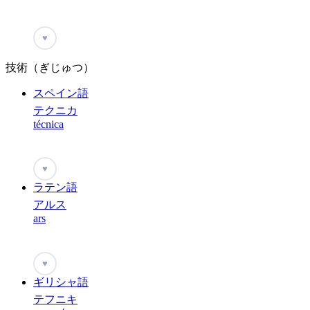
♥
技術（ぎじゅつ）
スペイン語
テクニカ
técnica
♥
ラテン語
アルス
ars
♥
ギリシャ語
テフニキ