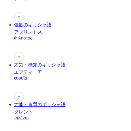
♥
強欲のギリシャ語
アプリストス
άπληστος
♥
才気・機知のギリシャ語
エフティーア
ευφυΐα
♥
才能・資質のギリシャ語
タレント
ταλέντο