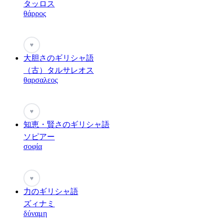
タッロス
θάρρος
♥
大胆さのギリシャ語
（古）タルサレオス
θαρσαλεος
♥
知恵・賢さのギリシャ語
ソピアー
σοφία
♥
力のギリシャ語
ズィナミ
δύναμη