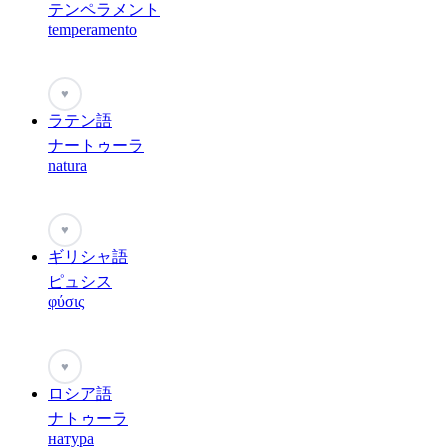
テンペラメント
temperamento
♥
ラテン語
ナートゥーラ
natura
♥
ギリシャ語
ピュシス
φύσις
♥
ロシア語
ナトゥーラ
натура