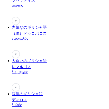
プセフティス
ψεύτης
♥
内気なのギリシャ語
（現）ドゥロパロス
ντροπαλός
♥
大食いのギリシャ語
レマルゴス
λαίμαργος
♥
臆病のギリシャ語
ディロス
δειλός