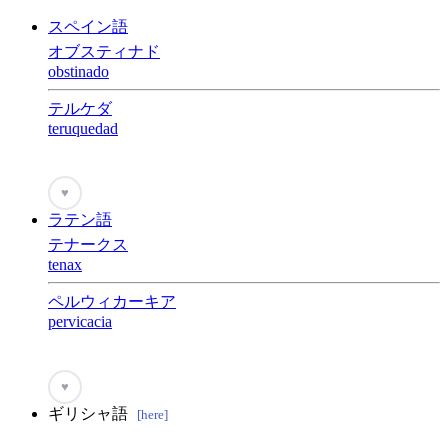
スペイン語
オブスティナド
obstinado
テルケダ
teruquedad
♥
ラテン語
テナークス
tenax
ペルウィカーキア
pervicacia
♥
ギリシャ語
[here]