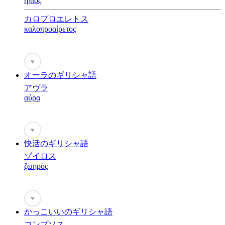
ήπιος
カロプロエレトス
καλοπροαίρετος
♥
オーラのギリシャ語
アヴラ
αύρα
♥
快活のギリシャ語
ゾイロス
ζωηρός
♥
かっこいいのギリシャ語
コンプソス