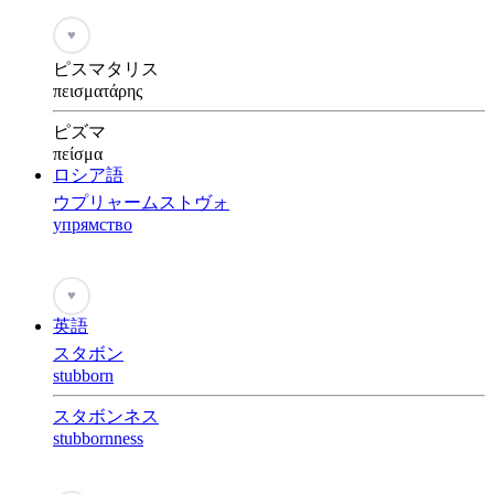
♥
ピスマタリス
πεισματάρης
ピズマ
πείσμα
ロシア語
ウプリャームストヴォ
упрямство
♥
英語
スタボン
stubborn
スタボンネス
stubbornness