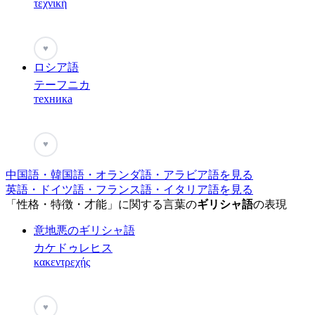
τεχνική
♥
ロシア語
テーフニカ
техника
♥
中国語・韓国語・オランダ語・アラビア語を見る
英語・ドイツ語・フランス語・イタリア語を見る
「性格・特徴・才能」に関する言葉の
ギリシャ語
の表現
意地悪のギリシャ語
カケドゥレヒス
κακεντρεχής
♥