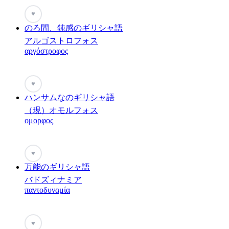
♥
のろ間、鈍感のギリシャ語
アルゴストロフォス
αργόστροφος
♥
ハンサムなのギリシャ語
（現）オモルフォス
ομορφος
♥
万能のギリシャ語
バドズィナミア
παντοδυναμία
♥