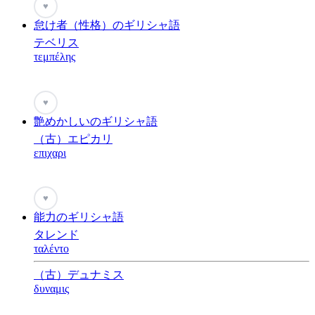
♥
怠け者（性格）のギリシャ語
テベリス
τεμπέλης
♥
艶めかしいのギリシャ語
（古）エピカリ
επιχαρι
♥
能力のギリシャ語
タレンド
ταλέντο
（古）デュナミス
δυναμις