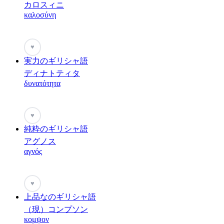
カロスィニ
καλοσύνη
♥
実力のギリシャ語
ディナトティタ
δυνατότητα
♥
純粋のギリシャ語
アグノス
αγνός
♥
上品なのギリシャ語
（現）コンプソン
κομψον