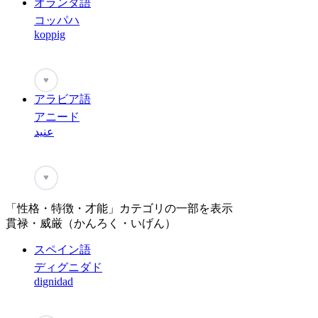
オランダ語
コッパハ
koppig
♥
アラビア語
アニード
عنيد
♥
「性格・特徴・才能」カテゴリの一部を表示
貫禄・威厳（かんろく・いげん）
スペイン語
ディグニダド
dignidad