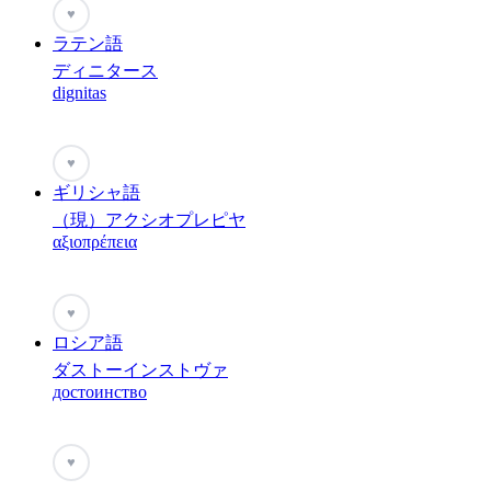
♥
ラテン語
ディニタース
dignitas
♥
ギリシャ語
（現）アクシオプレピヤ
αξιοπρέπεια
♥
ロシア語
ダストーインストヴァ
достоинство
♥