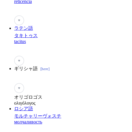
reticencia
♥
ラテン語
タキトゥス
tacitus
♥
ギリシャ語
[here]
♥
オリゴロゴス
ολιγόλογος
ロシア語
モルチャリーヴォスチ
молчаливость