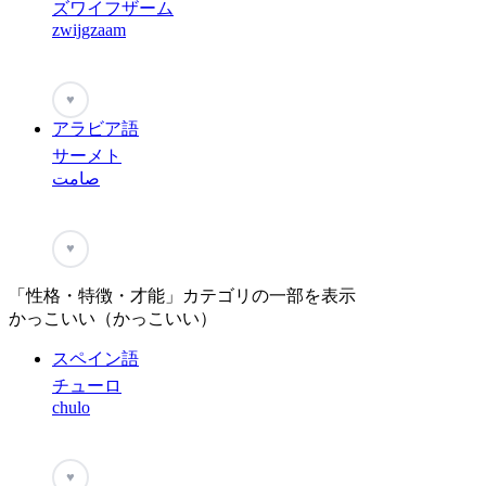
ズワイフザーム
zwijgzaam
♥
アラビア語
サーメト
صامت
♥
「性格・特徴・才能」カテゴリの一部を表示
かっこいい（かっこいい）
スペイン語
チューロ
chulo
♥