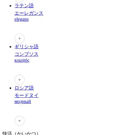
ラテン語
エーレガンス
elegans
♥
ギリシャ語
コンプソス
κομψός
♥
ロシア語
モードヌイ
модный
♥
快活（かいかつ）