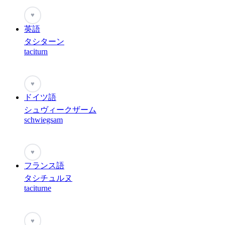
♥
英語
タシターン
taciturn
♥
ドイツ語
シュヴィークザーム
schwiegsam
♥
フランス語
タシチュルヌ
taciturne
♥