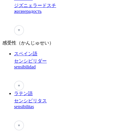
ジズニェラードスチ
жизнерадость
♥
感受性（かんじゅせい）
スペイン語
センシビリダー
sensibilidad
♥
ラテン語
センシビリタス
sensibilitas
♥