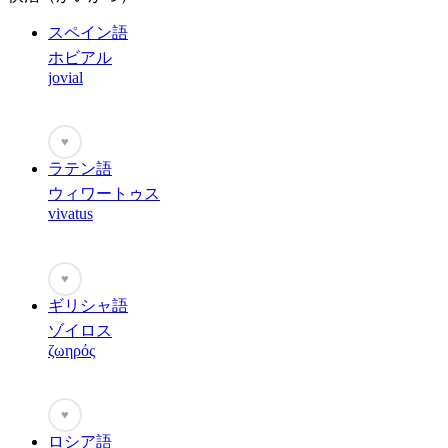
スペイン語
ホビアル
jovial
♥
ラテン語
ウィワートゥス
vivatus
♥
ギリシャ語
ゾイロス
ζωηρός
♥
ロシア語