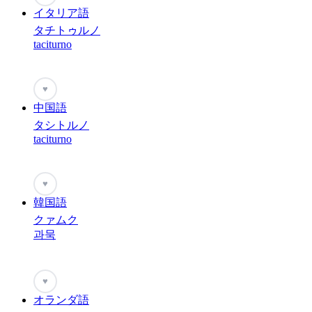
イタリア語
タチトゥルノ
taciturno
♥
中国語
タシトルノ
taciturno
♥
韓国語
クァムク
과묵
♥
オランダ語