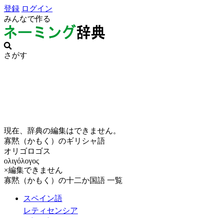
登録
ログイン
みんなで作る
さがす
現在、辞典の編集はできません。
寡黙（かもく）のギリシャ語
オリゴロゴス
ολιγόλογος
×編集できません
寡黙（かもく）の十二か国語 一覧
スペイン語
レティセンシア