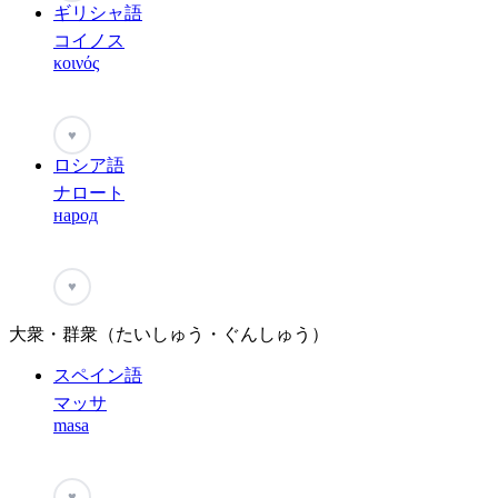
ギリシャ語
コイノス
κοινός
♥
ロシア語
ナロート
народ
♥
大衆・群衆（たいしゅう・ぐんしゅう）
スペイン語
マッサ
masa
♥