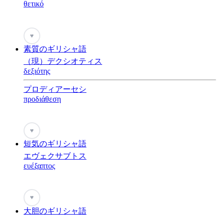
θετικό
♥
素質のギリシャ語
（現）デクシオティス
δεξιότης
プロディアーセシ
προδιάθεση
♥
短気のギリシャ語
エヴェクサブトス
ευέξαπτος
♥
大胆のギリシャ語