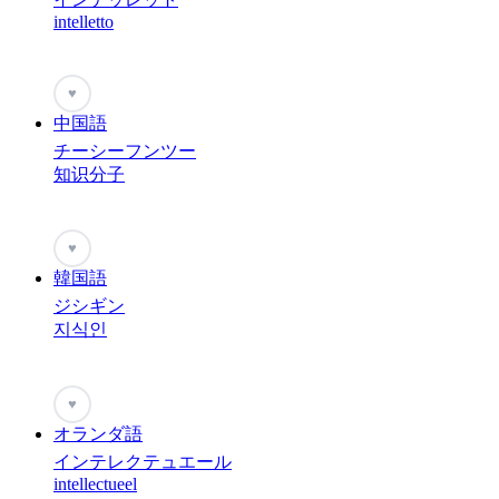
intelletto
♥
中国語
チーシーフンツー
知识分子
♥
韓国語
ジシギン
지식인
♥
オランダ語
インテレクテュエール
intellectueel