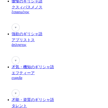
傲慢のギリシャ語
クスィパスメノス
ξιπασμένος
♥
強欲のギリシャ語
アプリストス
άπληστος
♥
才気・機知のギリシャ語
エフティーア
ευφυΐα
♥
才能・資質のギリシャ語
タレント