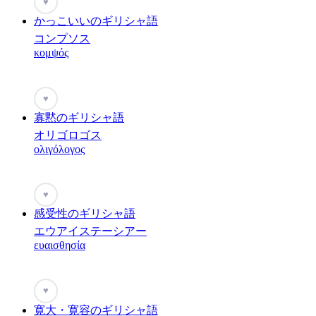
♥
かっこいいのギリシャ語
コンプソス
κομψός
♥
寡黙のギリシャ語
オリゴロゴス
ολιγόλογος
♥
感受性のギリシャ語
エウアイステーシアー
ευαισθησία
♥
寛大・寛容のギリシャ語