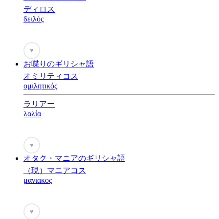
ディロス
δειλός
♥
お喋りのギリシャ語
オミリティコス
ομιλητικός
ラリアー
λαλία
♥
オタク・マニアのギリシャ語
（現）マニアコス
μανιακος
♥