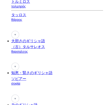
トルミロス
τολμηρός
タッロス
θάρρος
♥
大胆さのギリシャ語
（古）タルサレオス
θαρσαλεος
♥
知恵・賢さのギリシャ語
ソピアー
σοφία
♥
力のギリシャ語