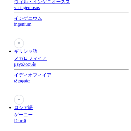
ウィル・インゲニオースス
vir ingeniosus
インゲニウム
ingenium
♥
ギリシャ語
メガロフィイア
μεγαλοφυία
イディオフィイア
ιδιοφυία
♥
ロシア語
ゲーニー
Гений