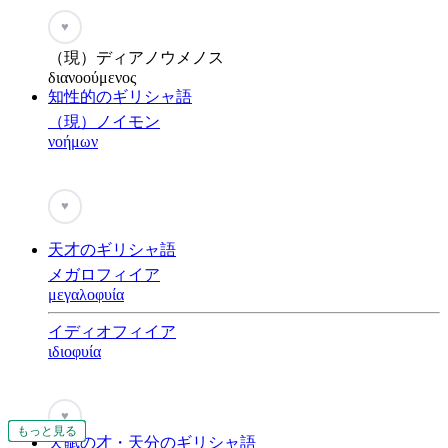
♥
（現）ディアノウメノス
διανοούμενος
知性的のギリシャ語
（現）ノイモン
νοήμων
♥
天才のギリシャ語
メガロフィイア
μεγαλοφυία
イディオフィイア
ιδιοφυία
♥
もっと見る
もっと見る
もっと見る
もっと見る
もっと見る
もっと見る
もっと見る
もっと見る
もっと見る
もっと見る
もっと見る
もっと見る
もっと見る
もっと見る
もっと見る
天賦の才・天分のギリシャ語