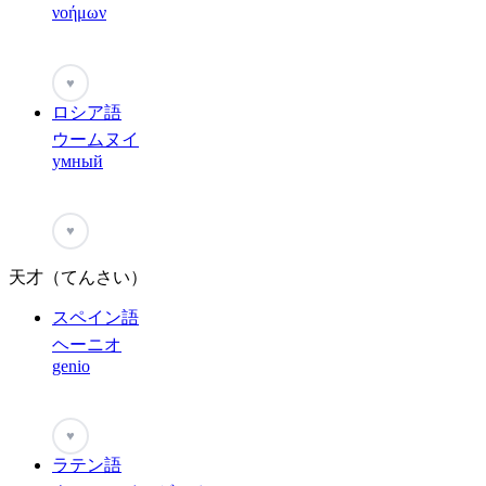
νοήμων
♥
ロシア語
ウームヌイ
умный
♥
天才（てんさい）
スペイン語
ヘーニオ
genio
♥
ラテン語