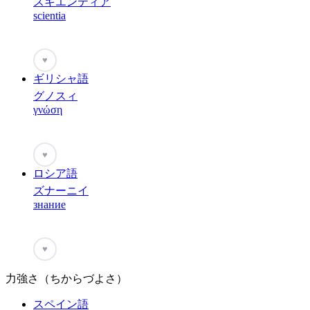
スキエンティア
scientia
♥
ギリシャ語
グノスィ
γνώση
♥
ロシア語
ズナーニイ
знание
♥
力強さ（ちからづよさ）
スペイン語