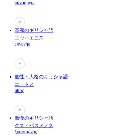
πανούργος
♥
高潔のギリシャ語
エヴィエニス
ευγενής
♥
個性・人格のギリシャ語
エートス
ηθος
♥
傲慢のギリシャ語
クスィパスメノス
ξιπασμένος