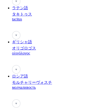
♥
ラテン語
タキトゥス
tacitus
♥
ギリシャ語
オリゴロゴス
ολιγόλογος
♥
ロシア語
モルチャリーヴォスチ
молчаливость
♥