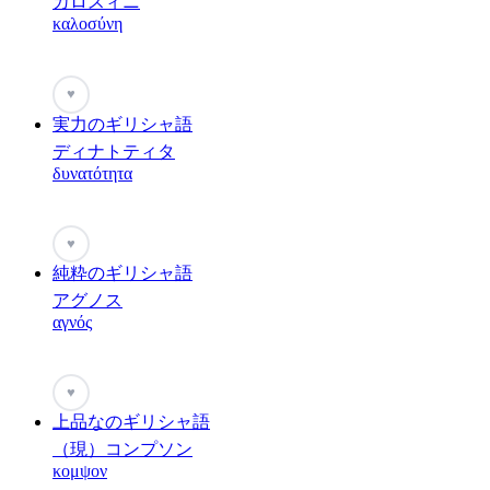
カロスィニ
καλοσύνη
♥
実力のギリシャ語
ディナトティタ
δυνατότητα
♥
純粋のギリシャ語
アグノス
αγνός
♥
上品なのギリシャ語
（現）コンプソン
κομψον