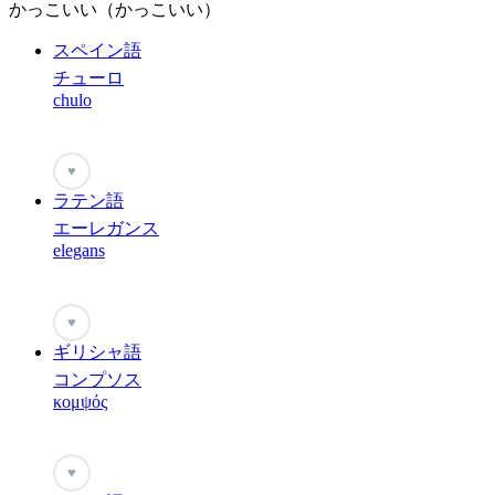
かっこいい（かっこいい）
スペイン語
チューロ
chulo
♥
ラテン語
エーレガンス
elegans
♥
ギリシャ語
コンプソス
κομψός
♥