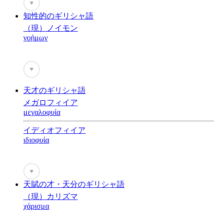
♥
知性的のギリシャ語
（現）ノイモン
νοήμων
♥
天才のギリシャ語
メガロフィイア
μεγαλοφυία
イディオフィイア
ιδιοφυία
♥
天賦の才・天分のギリシャ語
（現）カリズマ
χάρισμα