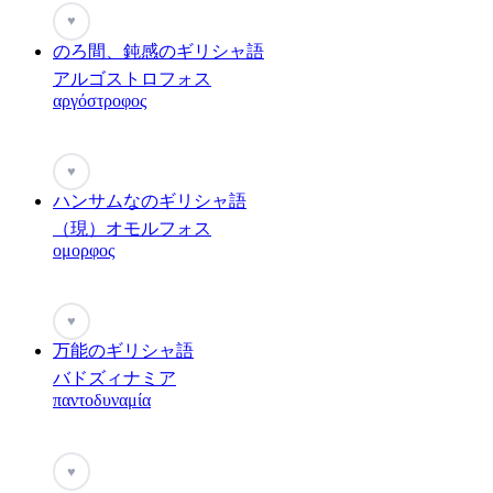
♥
のろ間、鈍感のギリシャ語
アルゴストロフォス
αργόστροφος
♥
ハンサムなのギリシャ語
（現）オモルフォス
ομορφος
♥
万能のギリシャ語
バドズィナミア
παντοδυναμία
♥