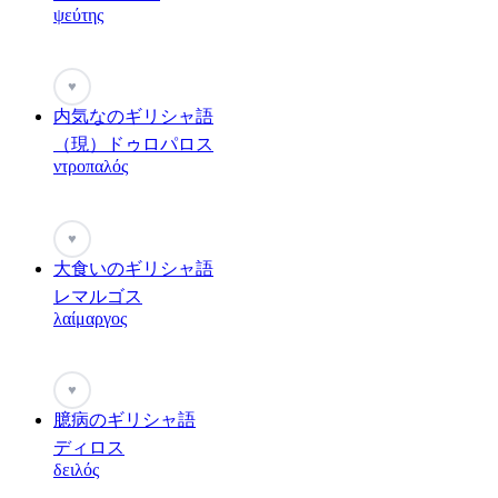
ψεύτης
♥
内気なのギリシャ語
（現）ドゥロパロス
ντροπαλός
♥
大食いのギリシャ語
レマルゴス
λαίμαργος
♥
臆病のギリシャ語
ディロス
δειλός