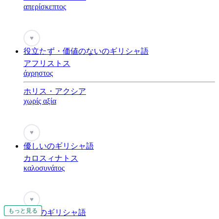
απερίσκεπτος
♥
役立たず・価値のないのギリシャ語
アフリストス
άχρηστος
ホリス・アクシア
χωρίς αξία
♥
優しいのギリシャ語
カロスィナトス
καλοσυνάτος
♥
もっと見る
もっと見る
もっと見る
もっと見る
もっと見る
もっと見る
勇敢のギリシャ語