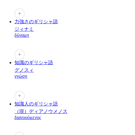
♥
力強さのギリシャ語
ジィナミ
δύναμη
♥
知識のギリシャ語
グノスィ
γνώση
♥
知識人のギリシャ語
（現）ディアノウメノス
διανοούμενος