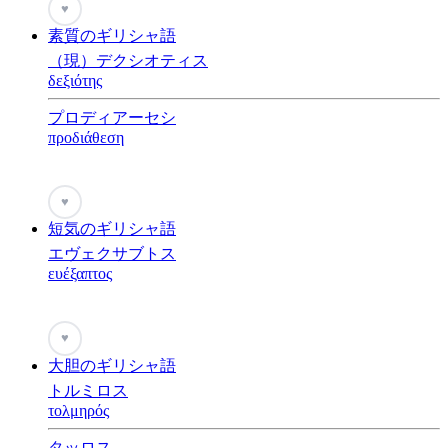
♥
素質のギリシャ語
（現）デクシオティス
δεξιότης
プロディアーセシ
προδιάθεση
♥
短気のギリシャ語
エヴェクサブトス
ευέξαπτος
♥
大胆のギリシャ語
トルミロス
τολμηρός
タッロス