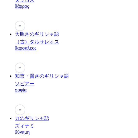
θάρρος
♥
大胆さのギリシャ語
（古）タルサレオス
θαρσαλεος
♥
知恵・賢さのギリシャ語
ソピアー
σοφία
♥
力のギリシャ語
ズィナミ
δύναμη