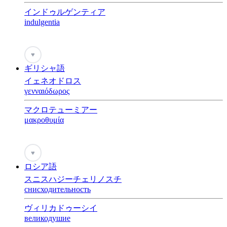
インドゥルゲンティア
indulgentia
♥
ギリシャ語
イェネオドロス
γενναιόδωρος
マクロテューミアー
μακροθυμία
♥
ロシア語
スニスハジーチェリノスチ
снисходительность
ヴィリカドゥーシイ
великодушие