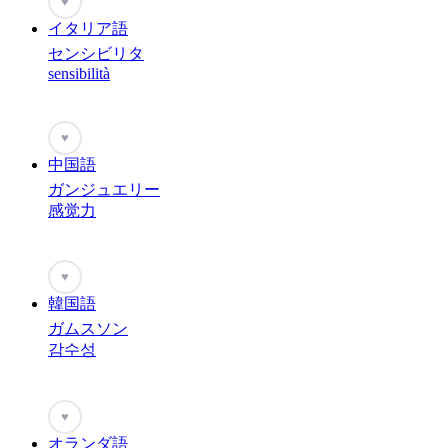
♥
イタリア語
センシビリタ
sensibilità
♥
中国語
ガンジュエリー
感觉力
♥
韓国語
ガムスソン
감수성
♥
オランダ語