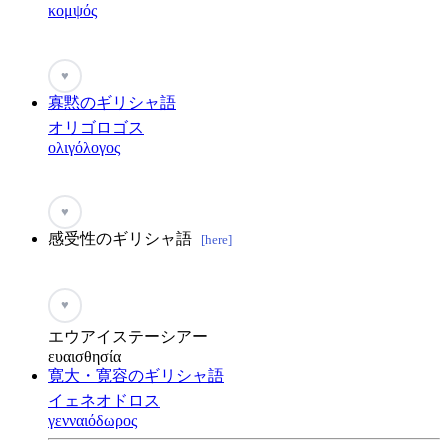
κομψός
♥
寡黙のギリシャ語
オリゴロゴス
ολιγόλογος
♥
感受性のギリシャ語
[here]
♥
エウアイステーシアー
ευαισθησία
寛大・寛容のギリシャ語
イェネオドロス
γενναιόδωρος