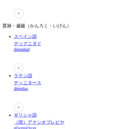
♥
貫禄・威厳（かんろく・いげん）
スペイン語
ディグニダド
dignidad
♥
ラテン語
ディニタース
dignitas
♥
ギリシャ語
（現）アクシオプレピヤ
αξιοπρέπεια