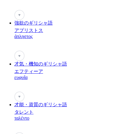
♥
強欲のギリシャ語
アプリストス
άπληστος
♥
才気・機知のギリシャ語
エフティーア
ευφυΐα
♥
才能・資質のギリシャ語
タレント
ταλέντο