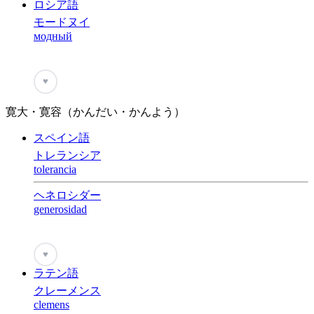
ロシア語
モードヌイ
модный
♥
寛大・寛容（かんだい・かんよう）
スペイン語
トレランシア
tolerancia
ヘネロシダー
generosidad
♥
ラテン語
クレーメンス
clemens