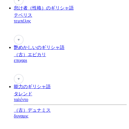
♥
怠け者（性格）のギリシャ語
テベリス
τεμπέλης
♥
艶めかしいのギリシャ語
（古）エピカリ
επιχαρι
♥
能力のギリシャ語
タレンド
ταλέντο
（古）デュナミス
δυναμις