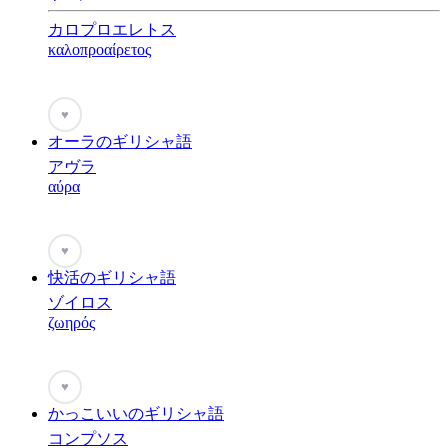
カロプロエレトス
καλοπροαίρετος
♥
オーラのギリシャ語
アヴラ
αύρα
♥
快活のギリシャ語
ゾイロス
ζωηρός
♥
かっこいいのギリシャ語
コンプソス