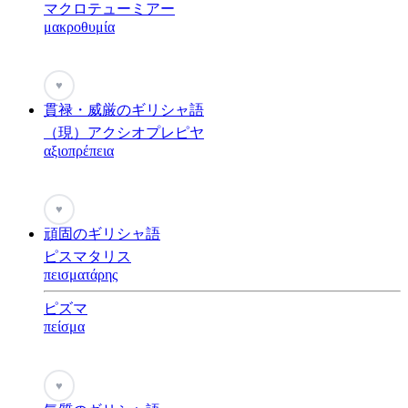
マクロテューミアー
μακροθυμία
♥
貫禄・威厳のギリシャ語
（現）アクシオプレピヤ
αξιοπρέπεια
♥
頑固のギリシャ語
ピスマタリス
πεισματάρης
ピズマ
πείσμα
♥