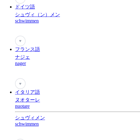
ドイツ語
シュヴィ（ン）メン
schwimmen
♥
フランス語
ナジェ
nager
♥
イタリア語
ヌオターレ
nuotare
シュヴィメン
schwimmen