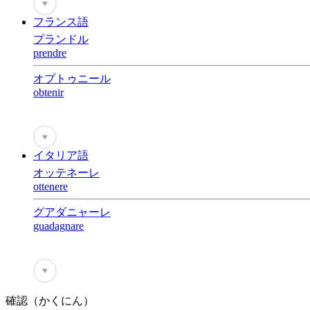
♥
フランス語
プランドル
prendre
オプトゥニール
obtenir
♥
イタリア語
オッテネーレ
ottenere
グアダニャーレ
guadagnare
♥
確認（かくにん）