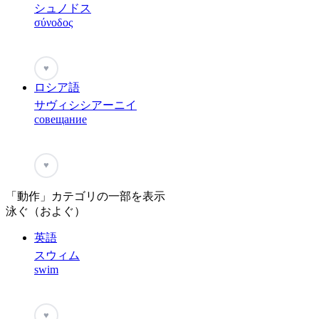
シュノドス
σύνοδος
♥
ロシア語
サヴィシシアーニイ
совещание
♥
「動作」カテゴリの一部を表示
泳ぐ（およぐ）
英語
スウィム
swim
♥