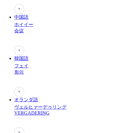
♥
中国語
ホイイー
会议
♥
韓国語
フェイ
회의
♥
オランダ語
ヴェルヒァーデゥリング
VERGADERING
♥