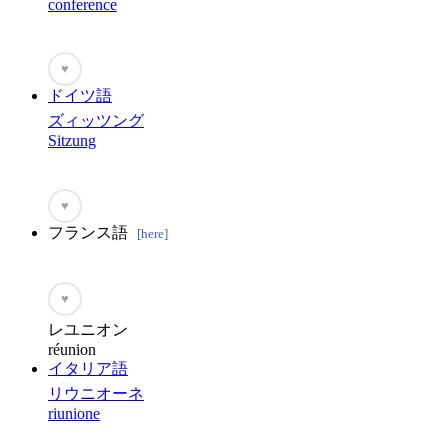
conference
♥
ドイツ語
ズィッツング
Sitzung
♥
フランス語
[here]
♥
レユニオン
réunion
イタリア語
リウニオーネ
riunione