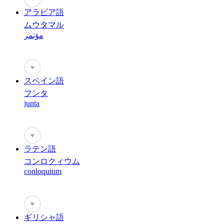
アラビア語
ムウタマル
مؤتمر
♥
スペイン語
フンタ
junta
♥
ラテン語
コンロクィウム
conloquium
♥
ギリシャ語