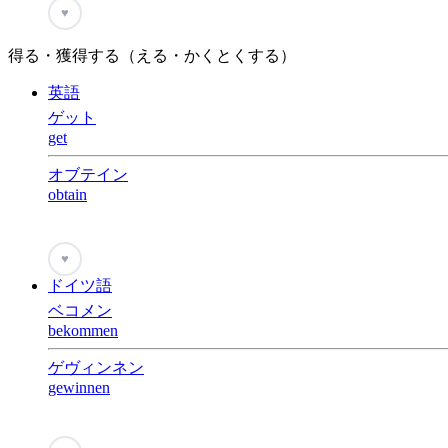
♥
得る・獲得する（える・かくとくする）
英語
ゲット
get
オブテイン
obtain
♥
ドイツ語
ベコメン
bekommen
ゲヴィンネン
gewinnen