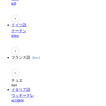
kill
♥
ドイツ語
テーテン
töten
♥
フランス語
[here]
♥
チュエ
tuer
イタリア語
ウッチーデレ
uccidere