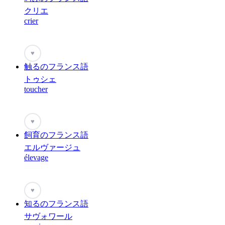
クリエ
crier
♥
触るのフランス語
トゥシェ
toucher
♥
飼育のフランス語
エルヴァージュ
élevage
♥
知るのフランス語
サヴォワール