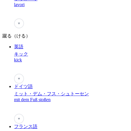
lavori
♥
蹴る（ける）
英語
キック
kick
♥
ドイツ語
ミット・デム・フス・シュトーセン
mit dem Fuß stoßen
♥
フランス語