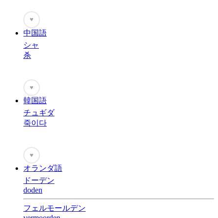
♥
中国語
シャ
杀
♥
韓国語
チュギダ
죽이다
♥
オランダ語
ドーデン
doden
フェルモールデン
vermoorden