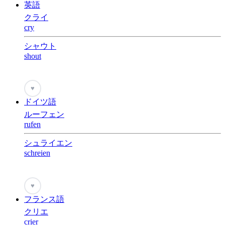
英語
クライ
cry
シャウト
shout
♥
ドイツ語
ルーフェン
rufen
シュライエン
schreien
♥
フランス語
クリエ
crier