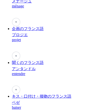
メナージュ
ménage
♥
企画のフランス語
プロジエ
projet
♥
聞くのフランス語
アンタンドル
entendre
♥
キス・口付け・接吻のフランス語
ベゼ
baiser