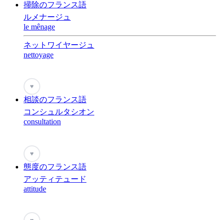
掃除のフランス語
ルメナージュ
le mênage
ネットワイヤージュ
nettoyage
♥
相談のフランス語
コンシュルタシオン
consultation
♥
態度のフランス語
アッティテュード
attitude