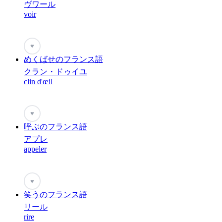
ヴワール
voir
♥
めくばせのフランス語
クラン・ドゥイユ
clin d'œil
♥
呼ぶのフランス語
アプレ
appeler
♥
笑うのフランス語
リール
rire