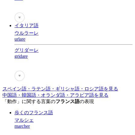
♥
イタリア語
ウルラーレ
urlare
グリダーレ
gridare
♥
スペイン語・ラテン語・ギリシャ語・ロシア語を見る
中国語・韓国語・オランダ語・アラビア語を見る
「動作」に関する言葉の
フランス語
の表現
歩くのフランス語
マルシェ
marcher