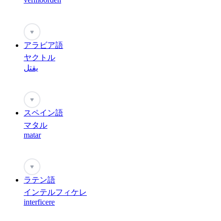
♥
アラビア語
ヤクトル
يقتل
♥
スペイン語
マタル
matar
♥
ラテン語
インテルフィケレ
interficere