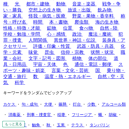
種
光
都市・建物
動物
音楽・楽器
戦争・争
い・勝負
空想上の生き物
放送・出版
飲み物
家・家具
怪我・病気・医療
野菜・果物・香辛料
称
号・呼び名
時間
本・書物
爬虫類
海の生き物
性格・特徴・才能
鉱物
位置
食べ物
自然 - 陸
学校・勉強・学問
心・感情
政治
魔法・魔術
犯
罪・捜査
人間関係
異世界・神話・伝説
装身具・ア
クセサリー
評価・印象・性質
武器・防具・兵器
化
学・元素
味覚
昆虫
信仰・宗教
状態・状況
職
業・会社
文字・記号・図形
植物
体の部位
道
具・日用品
宇宙・天体
色
通信・電話・郵便
ス
ポーツ・趣味・娯楽
言葉・文化・芸術
国
乗り物・
交通・旅行
数
温度・熱・エネルギー
自然 - 空・天
気
科学
キーワードをランダムでピックアップ
カケス
・
句・成句
・
大便
・
篠懸
・
灯台
・
少数
・
アルコール類
・
消毒薬
・
刑事・捜査官
・
稲妻
・
フリージア
・
蛾
・
胡椒
・
もっと見る
もっと見る
もっと見る
もっと見る
もっと見る
もっと見る
もっと見る
もっと見る
炎
・
鍛冶屋
・
触角
・
秋
・
玉葱
・
テラス
・
タンバリン