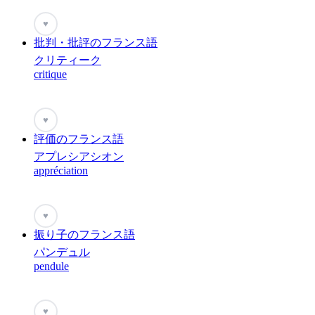
♥
批判・批評のフランス語
クリティーク
critique
♥
評価のフランス語
アプレシアシオン
appréciation
♥
振り子のフランス語
パンデュル
pendule
♥