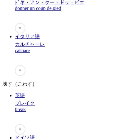
ﾄﾞネ・アン・クー・ドゥ・ピエ
donner un coup de pied
♥
イタリア語
カルチャーレ
calciare
♥
壊す（こわす）
英語
ブレイク
break
♥
ドイツ語