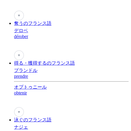
♥
奪うのフランス語
デロベ
dérober
♥
得る・獲得するのフランス語
プランドル
prendre
オプトゥニール
obtenir
♥
泳ぐのフランス語
ナジェ