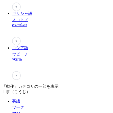
♥
ギリシャ語
スコトノ
σκοτώνω
♥
ロシア語
ウビーチ
убить
♥
「動作」カテゴリの一部を表示
工事（こうじ）
英語
ワーク
work