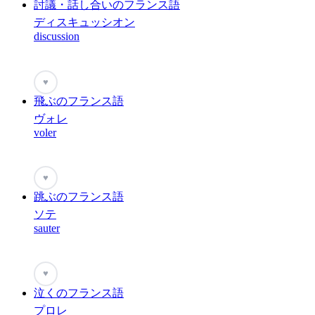
討議・話し合いのフランス語
ディスキュッシオン
discussion
♥
飛ぶのフランス語
ヴォレ
voler
♥
跳ぶのフランス語
ソテ
sauter
♥
泣くのフランス語
プロレ