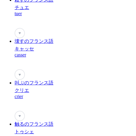
チュエ
tuer
♥
壊すのフランス語
キャッセ
casser
♥
叫ぶのフランス語
クリエ
crier
♥
触るのフランス語
トゥシェ