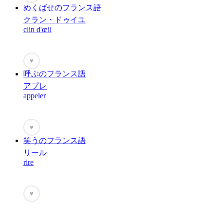
めくばせのフランス語
クラン・ドゥイユ
clin d'œil
♥
呼ぶのフランス語
アプレ
appeler
♥
笑うのフランス語
リール
rire
♥