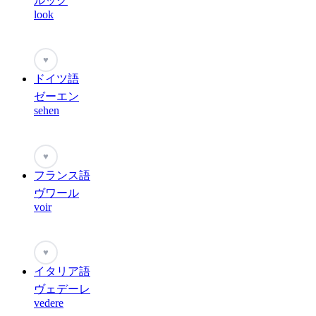
ルック
look
♥
ドイツ語
ゼーエン
sehen
♥
フランス語
ヴワール
voir
♥
イタリア語
ヴェデーレ
vedere