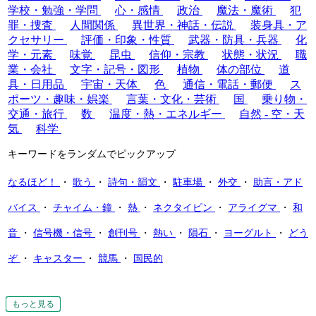
学校・勉強・学問
心・感情
政治
魔法・魔術
犯
罪・捜査
人間関係
異世界・神話・伝説
装身具・ア
クセサリー
評価・印象・性質
武器・防具・兵器
化
学・元素
味覚
昆虫
信仰・宗教
状態・状況
職
業・会社
文字・記号・図形
植物
体の部位
道
具・日用品
宇宙・天体
色
通信・電話・郵便
ス
ポーツ・趣味・娯楽
言葉・文化・芸術
国
乗り物・
交通・旅行
数
温度・熱・エネルギー
自然 - 空・天
気
科学
キーワードをランダムでピックアップ
なるほど！
・
歌う
・
詩句・韻文
・
駐車場
・
外交
・
助言・アド
バイス
・
チャイム・鐘
・
熱
・
ネクタイピン
・
アライグマ
・
和
音
・
信号機・信号
・
創刊号
・
熱い
・
隕石
・
ヨーグルト
・
どう
ぞ
・
キャスター
・
競馬
・
国民的
もっと見る
もっと見る
もっと見る
もっと見る
もっと見る
もっと見る
もっと見る
もっと見る
もっと見る