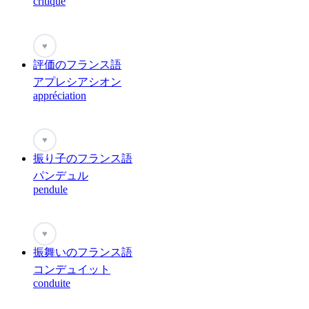
critique
♥
評価のフランス語
アプレシアシオン
appréciation
♥
振り子のフランス語
パンデュル
pendule
♥
振舞いのフランス語
コンデュイット
conduite