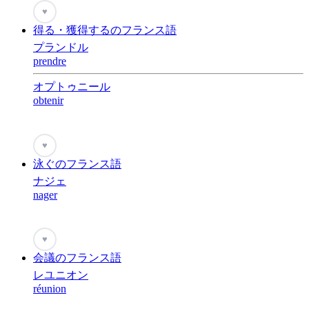
♥
得る・獲得するのフランス語
プランドル
prendre
オプトゥニール
obtenir
♥
泳ぐのフランス語
ナジェ
nager
♥
会議のフランス語
レユニオン
réunion