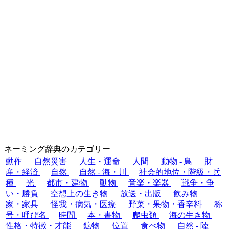
ネーミング辞典のカテゴリー
動作
自然災害
人生・運命
人間
動物 - 鳥
財
産・経済
自然
自然 - 海・川
社会的地位・階級・兵
種
光
都市・建物
動物
音楽・楽器
戦争・争
い・勝負
空想上の生き物
放送・出版
飲み物
家・家具
怪我・病気・医療
野菜・果物・香辛料
称
号・呼び名
時間
本・書物
爬虫類
海の生き物
性格・特徴・才能
鉱物
位置
食べ物
自然 - 陸