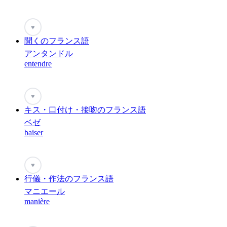
♥
聞くのフランス語
アンタンドル
entendre
♥
キス・口付け・接吻のフランス語
ベゼ
baiser
♥
行儀・作法のフランス語
マニエール
manière