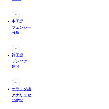
♥
中国語
フェンシー
分析
♥
韓国語
プンソク
분석
♥
オランダ語
アナリュゼ
analyse