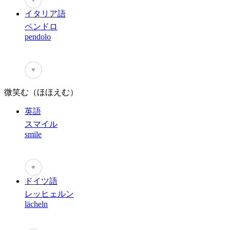
イタリア語
ペンドロ
pendolo
♥
微笑む（ほほえむ）
英語
スマイル
smile
♥
ドイツ語
レッヒェルン
lächeln