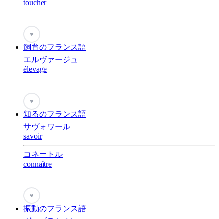
toucher
♥
飼育のフランス語
エルヴァージュ
élevage
♥
知るのフランス語
サヴォワール
savoir
コネートル
connaître
♥
振動のフランス語