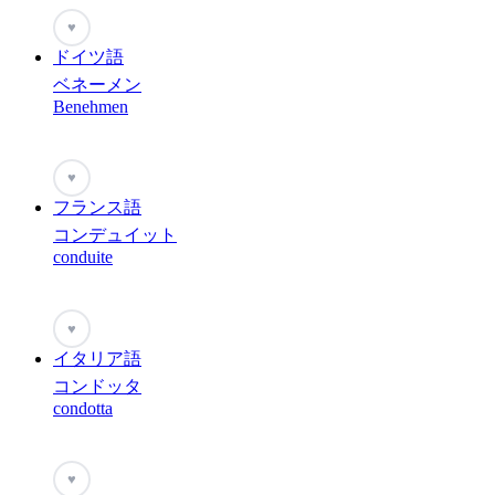
♥
ドイツ語
ベネーメン
Benehmen
♥
フランス語
コンデュイット
conduite
♥
イタリア語
コンドッタ
condotta
♥