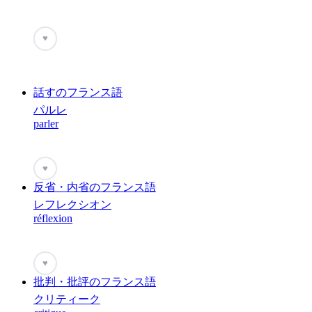
♥
話すのフランス語
パルレ
parler
♥
反省・内省のフランス語
レフレクシオン
réflexion
♥
批判・批評のフランス語
クリティーク