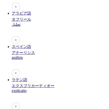
♥
アラビア語
タフリール
تحليل
♥
スペイン語
アナーリシス
análisis
♥
ラテン語
エクスプリカーティオー
explicatio
♥