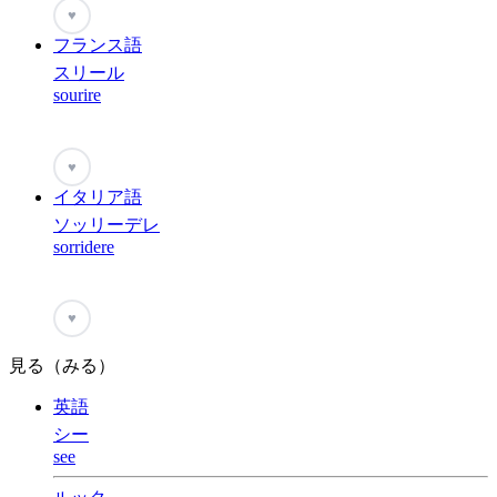
♥
フランス語
スリール
sourire
♥
イタリア語
ソッリーデレ
sorridere
♥
見る（みる）
英語
シー
see