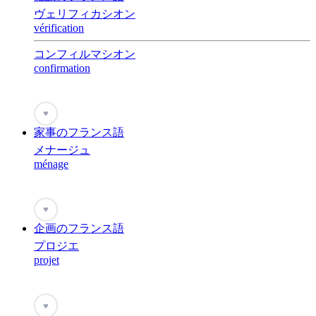
ヴェリフィカシオン
vérification
コンフィルマシオン
confirmation
♥
家事のフランス語
メナージュ
ménage
♥
企画のフランス語
プロジエ
projet
♥