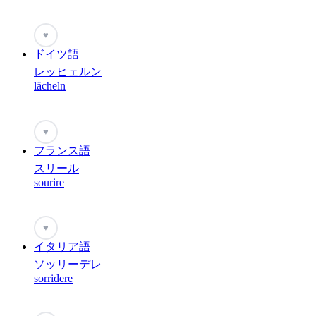
♥
ドイツ語
レッヒェルン
lächeln
♥
フランス語
スリール
sourire
♥
イタリア語
ソッリーデレ
sorridere