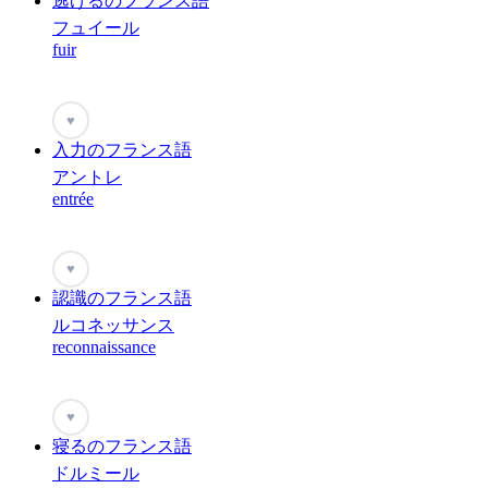
逃げるのフランス語
フュイール
fuir
♥
入力のフランス語
アントレ
entrée
♥
認識のフランス語
ルコネッサンス
reconnaissance
♥
寝るのフランス語
ドルミール