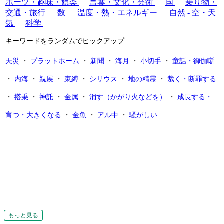
ポーツ・趣味・娯楽
言葉・文化・芸術
国
乗り物・
交通・旅行
数
温度・熱・エネルギー
自然 - 空・天
気
科学
キーワードをランダムでピックアップ
天災
・
プラットホーム
・
新聞
・
海月
・
小切手
・
童話・御伽噺
・
内海
・
親展
・
束縛
・
シリウス
・
地の精霊
・
裁く・断罪する
・
搭乗
・
神託
・
金属
・
消す（かがり火などを）
・
成長する・
育つ・大きくなる
・
金魚
・
アル中
・
騒がしい
もっと見る
もっと見る
もっと見る
もっと見る
もっと見る
もっと見る
もっと見る
もっと見る
もっと見る