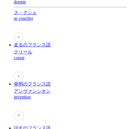
dormir
ス・クシェ
se coucher
♥
走るのフランス語
クリール
courir
♥
発明のフランス語
アンヴァンシオン
invention
♥
話すのフランス語