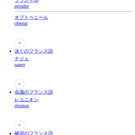
プランドル
prendre
オプトゥニール
obtenir
♥
泳ぐのフランス語
ナジェ
nager
♥
会議のフランス語
レユニオン
réunion
♥
確認のフランス語