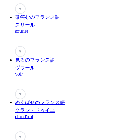
♥
微笑むのフランス語
スリール
sourire
♥
見るのフランス語
ヴワール
voir
♥
めくばせのフランス語
クラン・ドゥイユ
clin d'œil
♥