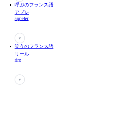
呼ぶのフランス語
アプレ
appeler
♥
笑うのフランス語
リール
rire
♥