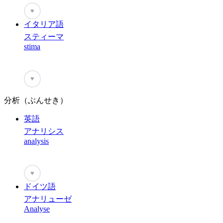
♥
イタリア語
スティーマ
stima
♥
分析（ぶんせき）
英語
アナリシス
analysis
♥
ドイツ語
アナリューゼ
Analyse