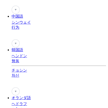
♥
中国語
シンウェイ
行为
♥
韓国語
ヘンドン
행동
チョシン
처신
♥
オランダ語
ヘドラフ