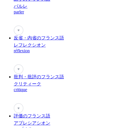
パルレ
parler
♥
反省・内省のフランス語
レフレクシオン
réflexion
♥
批判・批評のフランス語
クリティーク
critique
♥
評価のフランス語
アプレシアシオン