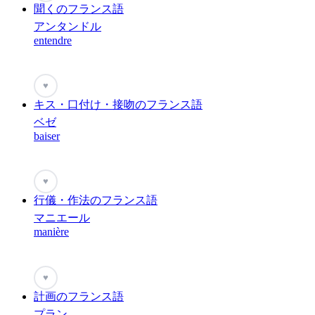
聞くのフランス語
アンタンドル
entendre
♥
キス・口付け・接吻のフランス語
ベゼ
baiser
♥
行儀・作法のフランス語
マニエール
manière
♥
計画のフランス語
プラン