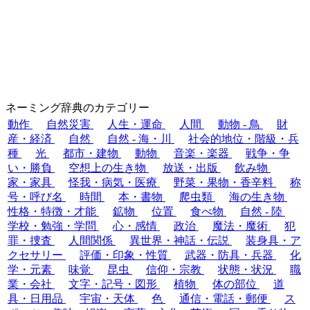
ネーミング辞典のカテゴリー
動作
自然災害
人生・運命
人間
動物 - 鳥
財
産・経済
自然
自然 - 海・川
社会的地位・階級・兵
種
光
都市・建物
動物
音楽・楽器
戦争・争
い・勝負
空想上の生き物
放送・出版
飲み物
家・家具
怪我・病気・医療
野菜・果物・香辛料
称
号・呼び名
時間
本・書物
爬虫類
海の生き物
性格・特徴・才能
鉱物
位置
食べ物
自然 - 陸
学校・勉強・学問
心・感情
政治
魔法・魔術
犯
罪・捜査
人間関係
異世界・神話・伝説
装身具・ア
クセサリー
評価・印象・性質
武器・防具・兵器
化
学・元素
味覚
昆虫
信仰・宗教
状態・状況
職
業・会社
文字・記号・図形
植物
体の部位
道
具・日用品
宇宙・天体
色
通信・電話・郵便
ス