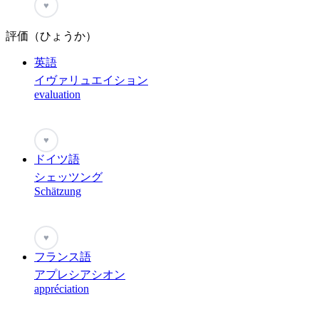
♥
評価（ひょうか）
英語
イヴァリュエイション
evaluation
♥
ドイツ語
シェッツング
Schätzung
♥
フランス語
アプレシアシオン
appréciation