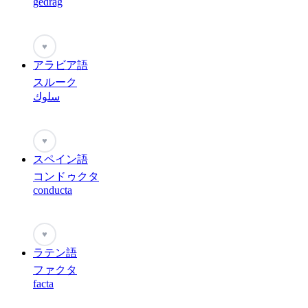
gedrag
♥
アラビア語
スルーク
سلوك
♥
スペイン語
コンドゥクタ
conducta
♥
ラテン語
ファクタ
facta