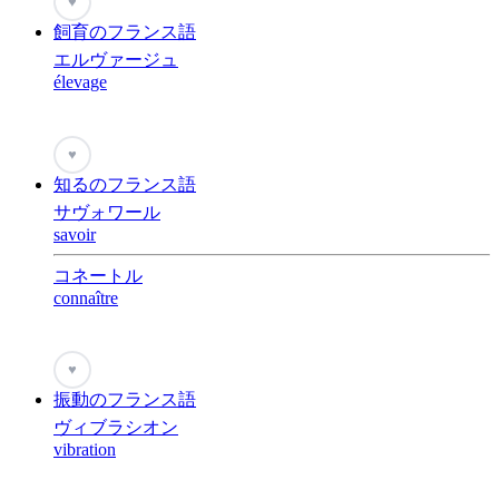
♥
飼育のフランス語
エルヴァージュ
élevage
♥
知るのフランス語
サヴォワール
savoir
コネートル
connaître
♥
振動のフランス語
ヴィブラシオン
vibration