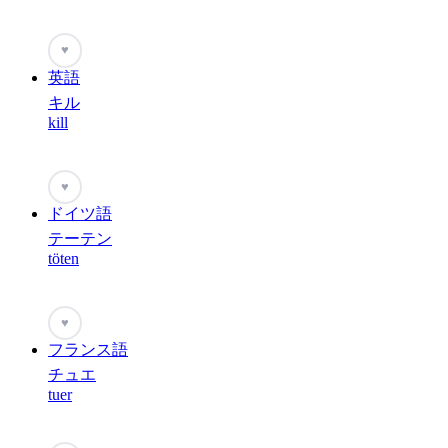
♥
英語
キル
kill
♥
ドイツ語
テーテン
töten
♥
フランス語
チュエ
tuer