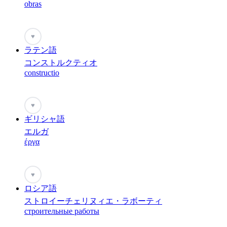
obras
♥
ラテン語
コンストルクティオ
constructio
♥
ギリシャ語
エルガ
έργα
♥
ロシア語
ストロイーチェリヌィエ・ラボーティ
строительные работы