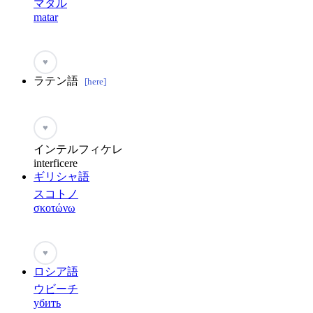
マタル
matar
♥
ラテン語
[here]
♥
インテルフィケレ
interficere
ギリシャ語
スコトノ
σκοτώνω
♥
ロシア語
ウビーチ
убить