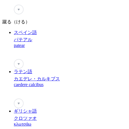
♥
蹴る（ける）
スペイン語
パテアル
patear
♥
ラテン語
カエデレ・カルキブス
caedere calcibus
♥
ギリシャ語
クロツァオ
κλωτσάω