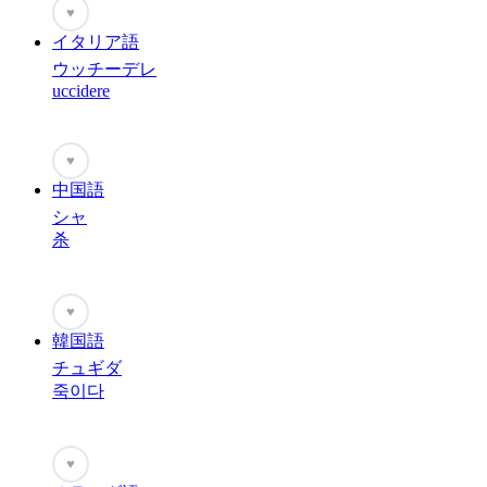
♥
イタリア語
ウッチーデレ
uccidere
♥
中国語
シャ
杀
♥
韓国語
チュギダ
죽이다
♥