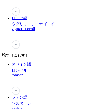
♥
ロシア語
ウダリャーチ・ナゴーイ
ударять ногой
♥
壊す（こわす）
スペイン語
ロンペル
romper
♥
ラテン語
ワスターレ
vastare