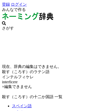
登録
ログイン
みんなで作る
さがす
現在、辞典の編集はできません。
殺す（ころす）のラテン語
インテルフィケレ
interficere
×編集できません
殺す（ころす）の十二か国語 一覧
スペイン語