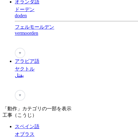
オランダ語
ドーデン
doden
フェルモールデン
vermoorden
♥
アラビア語
ヤクトル
يقتل
♥
「動作」カテゴリの一部を表示
工事（こうじ）
スペイン語
オブラス