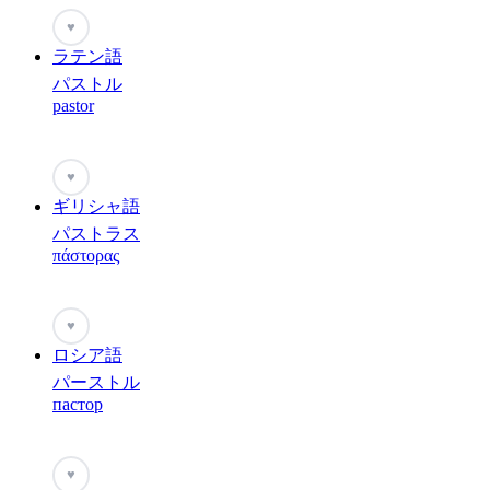
♥
ラテン語
パストル
pastor
♥
ギリシャ語
パストラス
πάστορας
♥
ロシア語
パーストル
пастор
♥