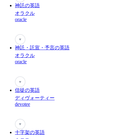
神託の英語
オラクル
oracle
♥
神託・託宣・予言の英語
オラクル
oracle
♥
信徒の英語
ディヴォーティー
devotee
♥
十字架の英語