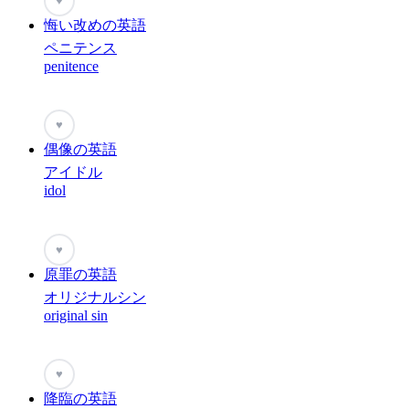
♥
悔い改めの英語
ペニテンス
penitence
♥
偶像の英語
アイドル
idol
♥
原罪の英語
オリジナルシン
original sin
♥
降臨の英語