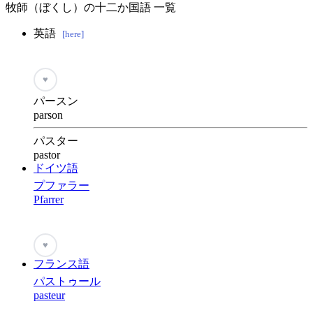
牧師（ぼくし）の十二か国語 一覧
英語
[here]
♥
パースン
parson
パスター
pastor
ドイツ語
プファラー
Pfarrer
♥
フランス語
パストゥール
pasteur