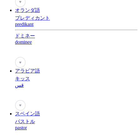
♥
オランダ語
プレディカント
predikant
ドミネー
dominee
♥
アラビア語
キッス
قس
♥
スペイン語
パストル
pastor