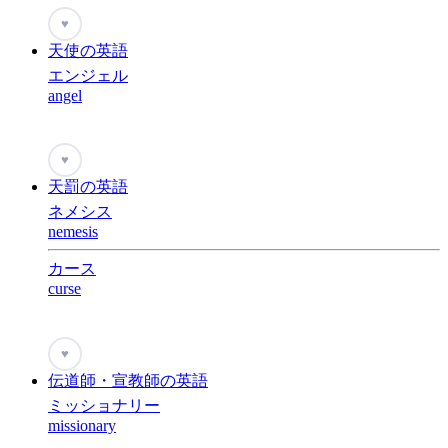
♥
天使の英語
エンジェル
angel
♥
天罰の英語
ネメシス
nemesis
カース
curse
♥
伝道師・宣教師の英語
ミッショナリー
missionary