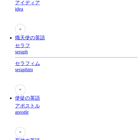
アイディア
idea
♥
熾天使の英語
セラフ
seraph
セラフィム
seraphim
♥
使徒の英語
アポストル
apostle
♥