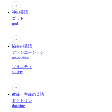
♥
神の英語
ゴッド
god
♥
協会の英語
アソシエーション
association
ソサエティ
society
♥
教義・主義の英語
ドクトリン
doctrine