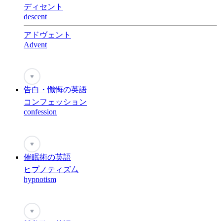
ディセント
descent
アドヴェント
Advent
♥
告白・懺悔の英語
コンフェッション
confession
♥
催眠術の英語
ヒプノティズ厶
hypnotism
♥