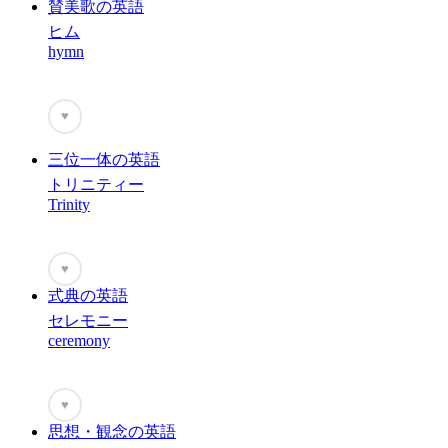
賛美歌の英語
ヒム
hymn
♥
三位一体の英語
トリニティー
Trinity
♥
式典の英語
セレモニー
ceremony
♥
思想・観念の英語