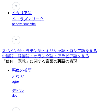
♥
イタリア語
ペコラズマリータ
pecora smarrita
♥
スペイン語・ラテン語・ギリシャ語・ロシア語を見る
中国語・韓国語・オランダ語・アラビア語を見る
「信仰・宗教」に関する言葉の
英語
の表現
悪魔の英語
オウガ
ogre
デビル
devil