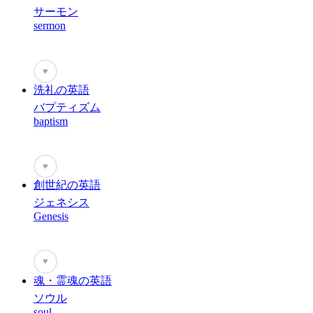
サーモン
sermon
♥
洗礼の英語
バプティズム
baptism
♥
創世紀の英語
ジェネシス
Genesis
♥
魂・霊魂の英語
ソウル
soul