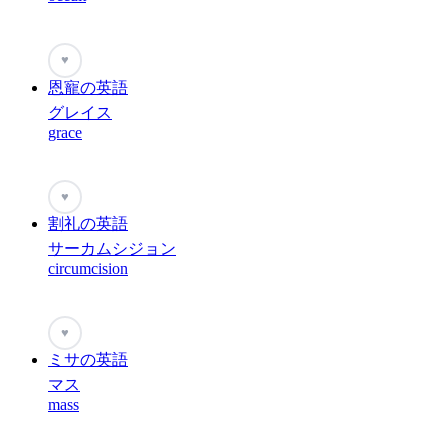
♥
恩寵の英語
グレイス
grace
♥
割礼の英語
サーカムシジョン
circumcision
♥
ミサの英語
マス
mass