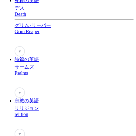
死神の英語
デス
Death
グリム･リーパー
Grim Reaper
♥
詩篇の英語
サームズ
Psalms
♥
宗教の英語
リリジョン
relifion
♥