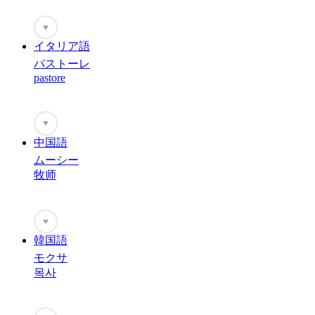
♥
イタリア語
パストーレ
pastore
♥
中国語
ムーシー
牧师
♥
韓国語
モクサ
목사