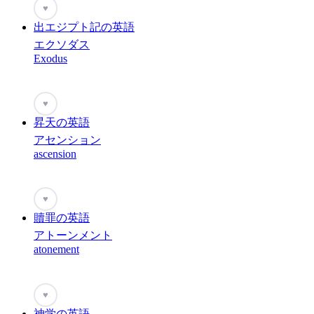
♥
出エジプト記の英語
エクソダス
Exodus
♥
昇天の英語
アセンション
ascension
♥
贖罪の英語
アトーンメント
atonement
♥
神学の英語