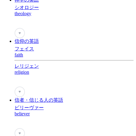
シオロジー
theology
♥
信仰の英語
フェイス
faith
レリジェン
religion
♥
信者・信じる人の英語
ビリーヴァー
believer
♥