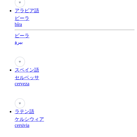
♥
アラビア語
ビーラ
bíra
ビーラ
بيرة
♥
スペイン語
セルベッサ
cerveza
♥
ラテン語
ケルシウィア
cersivia