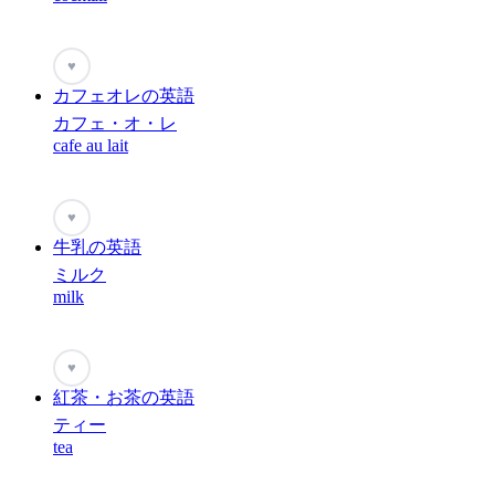
♥
カフェオレの英語
カフェ・オ・レ
cafe au lait
♥
牛乳の英語
ミルク
milk
♥
紅茶・お茶の英語
ティー
tea