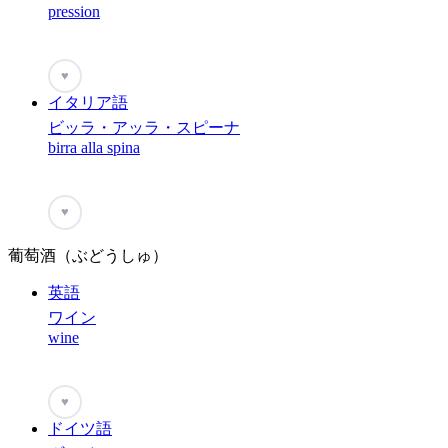
pression
♥
イタリア語
ビッラ・アッラ・スピーナ
birra alla spina
♥
葡萄酒（ぶどうしゅ）
英語
ワイン
wine
♥
ドイツ語