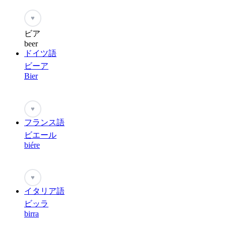
♥
ビア
beer
ドイツ語
ビーア
Bier
♥
フランス語
ビエール
biére
♥
イタリア語
ビッラ
birra