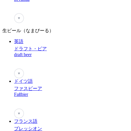
♥
生ビール（なまびーる）
英語
ドラフト・ビア
draft beer
♥
ドイツ語
ファスビーア
Faßbier
♥
フランス語
プレッシオン