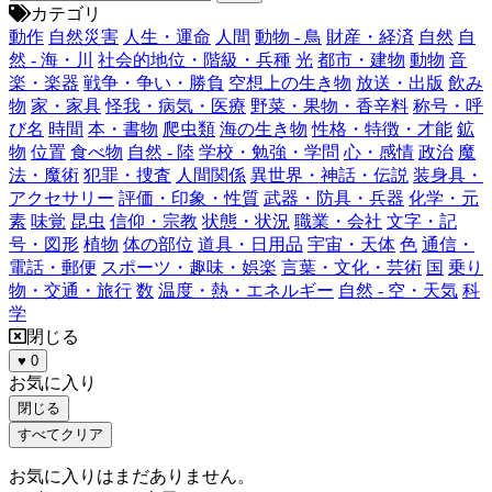
カテゴリ
動作
自然災害
人生・運命
人間
動物 - 鳥
財産・経済
自然
自
然 - 海・川
社会的地位・階級・兵種
光
都市・建物
動物
音
楽・楽器
戦争・争い・勝負
空想上の生き物
放送・出版
飲み
物
家・家具
怪我・病気・医療
野菜・果物・香辛料
称号・呼
び名
時間
本・書物
爬虫類
海の生き物
性格・特徴・才能
鉱
物
位置
食べ物
自然 - 陸
学校・勉強・学問
心・感情
政治
魔
法・魔術
犯罪・捜査
人間関係
異世界・神話・伝説
装身具・
アクセサリー
評価・印象・性質
武器・防具・兵器
化学・元
素
味覚
昆虫
信仰・宗教
状態・状況
職業・会社
文字・記
号・図形
植物
体の部位
道具・日用品
宇宙・天体
色
通信・
電話・郵便
スポーツ・趣味・娯楽
言葉・文化・芸術
国
乗り
物・交通・旅行
数
温度・熱・エネルギー
自然 - 空・天気
科
学
閉じる
♥
0
お気に入り
閉じる
すべてクリア
お気に入りはまだありません。