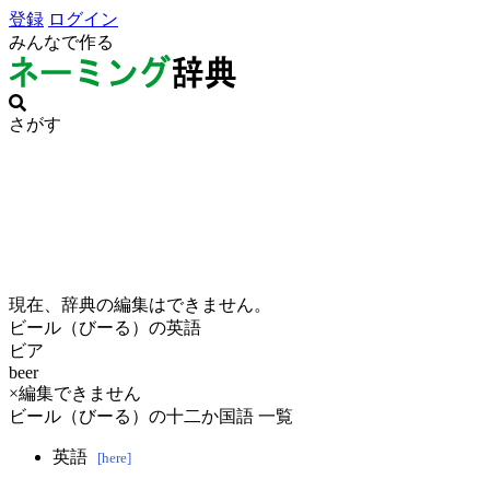
登録
ログイン
みんなで作る
さがす
現在、辞典の編集はできません。
ビール（びーる）の英語
ビア
beer
×編集できません
ビール（びーる）の十二か国語 一覧
英語
[here]