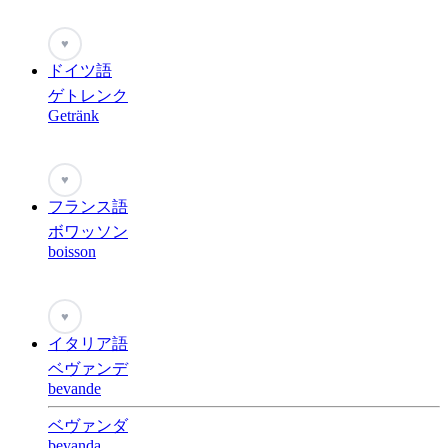
♥
ドイツ語
ゲトレンク
Getränk
♥
フランス語
ボワッソン
boisson
♥
イタリア語
ベヴァンデ
bevande
ベヴァンダ
bevanda