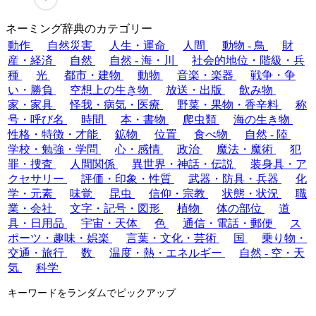
ネーミング辞典のカテゴリー
動作
自然災害
人生・運命
人間
動物 - 鳥
財
産・経済
自然
自然 - 海・川
社会的地位・階級・兵
種
光
都市・建物
動物
音楽・楽器
戦争・争
い・勝負
空想上の生き物
放送・出版
飲み物
家・家具
怪我・病気・医療
野菜・果物・香辛料
称
号・呼び名
時間
本・書物
爬虫類
海の生き物
性格・特徴・才能
鉱物
位置
食べ物
自然 - 陸
学校・勉強・学問
心・感情
政治
魔法・魔術
犯
罪・捜査
人間関係
異世界・神話・伝説
装身具・ア
クセサリー
評価・印象・性質
武器・防具・兵器
化
学・元素
味覚
昆虫
信仰・宗教
状態・状況
職
業・会社
文字・記号・図形
植物
体の部位
道
具・日用品
宇宙・天体
色
通信・電話・郵便
ス
ポーツ・趣味・娯楽
言葉・文化・芸術
国
乗り物・
交通・旅行
数
温度・熱・エネルギー
自然 - 空・天
気
科学
キーワードをランダムでピックアップ