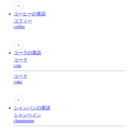
♥
コーヒーの英語
コフィー
coffee
♥
コーラの英語
コーラ
cola
コーク
coke
♥
シャンパンの英語
シャンペイン
champagne