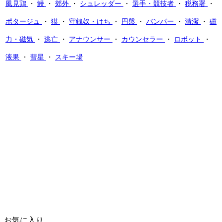
風見鶏
・
鰻
・
郊外
・
シュレッダー
・
選手・競技者
・
税務署
・
ポタージュ
・
獏
・
守銭奴・けち
・
円盤
・
バンパー
・
清潔
・
磁
力・磁気
・
逃亡
・
アナウンサー
・
カウンセラー
・
ロボット
・
液果
・
彗星
・
スキー場
お気に入り