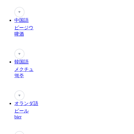
♥
中国語
ピージウ
啤酒
♥
韓国語
メクチュ
맥주
♥
オランダ語
ビール
bier