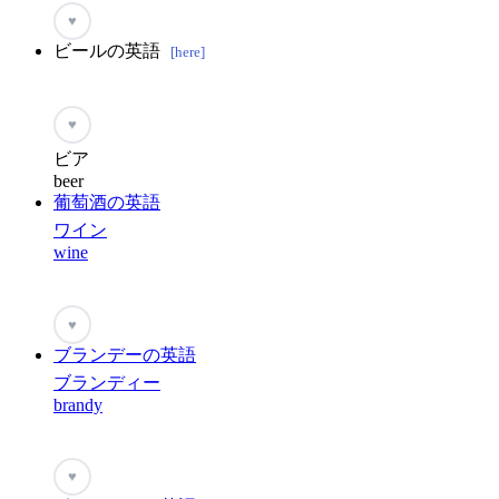
♥
ビールの英語
[here]
♥
ビア
beer
葡萄酒の英語
ワイン
wine
♥
ブランデーの英語
ブランディー
brandy
♥